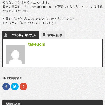
知らないことはたくさんあります。
臆せず質問し、「in layman’s terms」で説明してもらうことで、より理解
が深まるはずです。
本日もブログを読んでいただきありがとうございます。
また次回のブログでお会いしましょう！
この記事を書いた人
最新の記事
takeuchi
SNSで共有する
F
ク
ク
a
リ
リ
c
ッ
ッ
e
ク
ク
b
し
し
o
て
て
o
T
G
関連記事