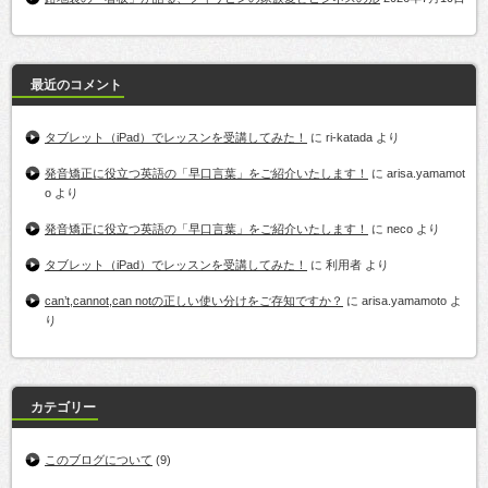
最近のコメント
タブレット（iPad）でレッスンを受講してみた！
に
ri-katada
より
発音矯正に役立つ英語の「早口言葉」をご紹介いたします！
に
arisa.yamamot
o
より
発音矯正に役立つ英語の「早口言葉」をご紹介いたします！
に
neco
より
タブレット（iPad）でレッスンを受講してみた！
に
利用者
より
can’t,cannot,can notの正しい使い分けをご存知ですか？
に
arisa.yamamoto
よ
り
カテゴリー
このブログについて
(9)