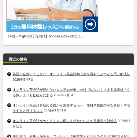
【4歳～15歳のお子様向け】
hanaso kids webサイト
最近の投稿
英語が全然出てこない…オンライン英会話初心者が最初にぶつかる壁と解決法
2026年8月7日
オンライン英会話が続かない人は意志が弱いわけではない｜止まる原因は「や
る気」よりも仕組みにある
2026年7月31日
オンライン英会話を始める前から緊張する人へ｜無料体験前の不安を軽くする
考え方と続けるコツ
2026年7月27日
オンライン英会話がめんどくさい理由｜続かない人の共通点と対処法
2026年7
月17日
路地裏の「看板」が語る、フィリピンの家族愛とビジネスの形
2026年7月10日