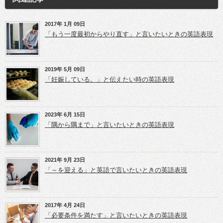
k
w
o
で
i
o
共
t
g
有
t
l
(新
e
e
2017年 1月 09日
し
r
+
「もう一度最初からやり直す」と言いたいときの英語表現
い
で
で
ウ
共
共
ィ
有
有
ン
(新
(新
ド
し
し
ウ
い
い
2019年 5月 09日
で
ウ
ウ
開
ィ
ィ
「妊娠している。」と伝えたい時の英語表現
き
ン
ン
ま
ド
ド
す)
ウ
ウ
で
で
開
開
き
き
2023年 6月 15日
ま
ま
「隅から隅まで」と言いたいときの英語表現
す)
す)
2021年 9月 23日
「～を迎える」と英語で言いたいときの英語表現
2017年 4月 24日
「必要条件を満たす」と言いたいときの英語表現