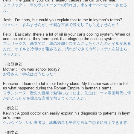
Felix : The gunk in your car’s radiator causes the car to overheat.
フェリックス : 車のラジエーターの汚れは、車をオーバーヒートさせる
よ。
Josh : I’m sorry, but could you explain that to me in layman’s terms?
ジョシュ : すみませんが、平易な言葉で説明してもらえませんか？
Felix : Basically, there’s a lot of oil in your car’s cooling system. When oil
and coolant mix, they form gunk that clogs up the cooling system.
フェリックス : 基本的に、車の冷却システムにはたくさんのオイルがある
んだ。オイルと冷却水が混ざると、汚れができて冷却システムを詰まら
せるんだ。
〈会話例2〉
Mother : How was school today?
お母さん : 学校はどうだった？
Francine : I learned a lot in our history class. My teacher was able to tell
us what happened during the Roman Empire in layman’s terms.
フランシーヌ : 歴史の授業は勉強になったよ。先生はローマ帝国時代に何
が起こったかを簡単な言葉で教えてくれたんだ。
〈例文1〉
Kelvin : A good doctor can easily explain his diagnosis to patients in laym
an’s terms.
ケルヴィン : いい医者は、診断結果を平易な言葉で患者に説明できます。
〈例文2〉