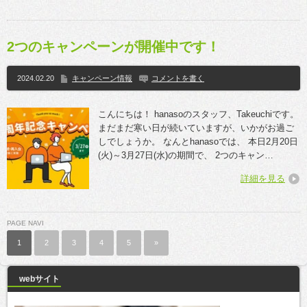
2つのキャンペーンが開催中です！
2024.02.20
キャンペーン情報
コメントを書く
こんにちは！ hanasoのスタッフ、Takeuchiです。
まだまだ寒い日が続いていますが、いかがお過ご
しでしょうか。 なんとhanasoでは、 本日2月20日
(火)～3月27日(水)の期間で、 2つのキャン…
詳細を見る
PAGE NAVI
1
2
3
4
5
»
webサイト