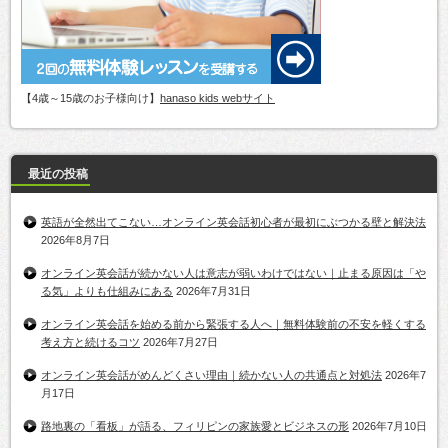
【4歳～15歳のお子様向け】
hanaso kids webサイト
最近の投稿
英語が全然出てこない…オンライン英会話初心者が最初にぶつかる壁と解決法
2026年8月7日
オンライン英会話が続かない人は意志が弱いわけではない｜止まる原因は「や
る気」よりも仕組みにある
2026年7月31日
オンライン英会話を始める前から緊張する人へ｜無料体験前の不安を軽くする
考え方と続けるコツ
2026年7月27日
オンライン英会話がめんどくさい理由｜続かない人の共通点と対処法
2026年7
月17日
路地裏の「看板」が語る、フィリピンの家族愛とビジネスの形
2026年7月10日