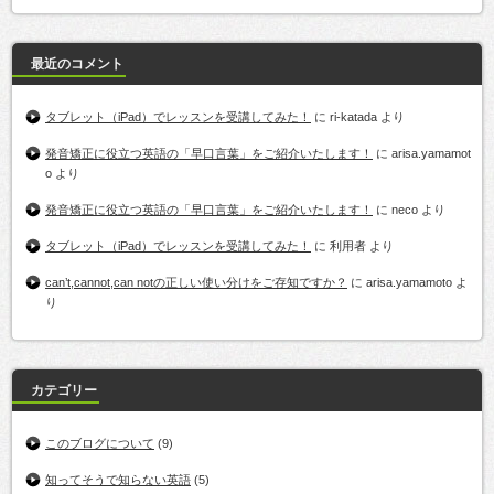
最近のコメント
タブレット（iPad）でレッスンを受講してみた！
に
ri-katada
より
発音矯正に役立つ英語の「早口言葉」をご紹介いたします！
に
arisa.yamamot
o
より
発音矯正に役立つ英語の「早口言葉」をご紹介いたします！
に
neco
より
タブレット（iPad）でレッスンを受講してみた！
に
利用者
より
can’t,cannot,can notの正しい使い分けをご存知ですか？
に
arisa.yamamoto
よ
り
カテゴリー
このブログについて
(9)
知ってそうで知らない英語
(5)