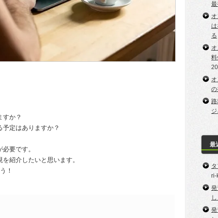
最
オ
は
る
オ
料
2
オ
の
路
ジ
ますか？
る予定はありますか？
最
が必要です。
現を紹介したいと思います。
タ
しょう！
ri
発
し
発