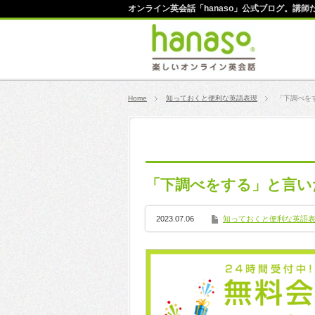
オンライン英会話「hanaso」公式ブログ。講
Home
知っておくと便利な英語表現
「下調べを
「下調べをする」と言い
2023.07.06
知っておくと便利な英語