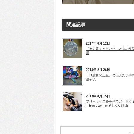
す)
ド
ド
ウ
ウ
で
で
開
開
き
き
ま
ま
す)
す)
関連記事
2017年 6月 12日
「努力賞」と言いたいときの英
現
2018年 2月 26日
「３度目の正直」と伝えたい時
語表現
2013年 8月 15日
フリーサイズを英語でどう言う
「free size」が通じない理由
コ