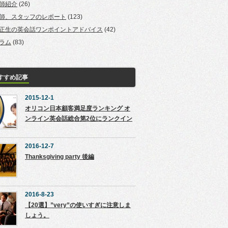
師紹介
(26)
師、スタッフのレポート
(123)
正生の英会話ワンポイントアドバイス
(42)
ラム
(83)
すすめ記事
2015-12-1
オリコン日本顧客満足度ランキング オ
ンライン英会話総合第2位にランクイン
2016-12-7
Thanksgiving party 後編
2016-8-23
【20選】”very”の使いすぎに注意しま
しょう。