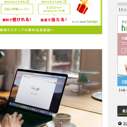
【大人
【4歳
最
英