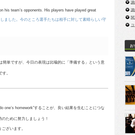
講
n his team’s opponents. His players have played great
講
関
をしました。今のところ選手たちは相手に対して素晴らしい守
コ
お
通りに使うのは簡単ですが、今日の表現は比喩的に「準備する」という意
です。
one’s homework”することが、良い結果を生むことにつな
功のために努力しましょう！
うございます。