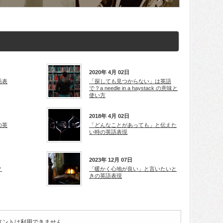
2020年 4月 02日
語表
「探しても見つからない」は英語
で？a needle in a haystack の意味と
使い方
2018年 4月 02日
の英
「どんなことがあっても」と伝えた
い時の英語表現
2023年 12月 07日
？
「暖かく心地が良い」と言いたいと
きの英語表現
メントは利用できません。