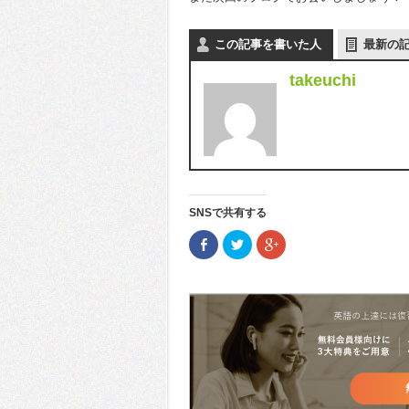
この記事を書いた人
最新の
takeuchi
SNSで共有する
Facebook
ク
ク
で
リ
リ
共
ッ
ッ
有
ク
ク
(新
し
し
し
て
て
い
Twitter
Google+
ウ
で
で
ィ
共
共
ン
有
有
ド
(新
(新
ウ
し
し
で
い
い
開
ウ
ウ
き
ィ
ィ
ま
ン
ン