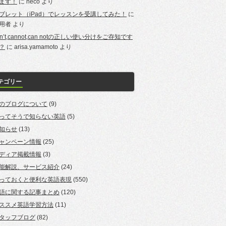
ます！
に
neco
より
ブレット（iPad）でレッスンを受講してみた！
に
用者
より
an’t,cannot,can notの正しい使い分けをご存知です
？
に
arisa.yamamoto
より
テゴリー
のブログについて
(9)
ってそうで知らない英語
(5)
知らせ
(13)
ャンペーン情報
(25)
ディア掲載情報
(3)
能解説、サービス紹介
(24)
っておくと便利な英語表現
(550)
語に関する記事まとめ
(120)
ススメ英語学習方法
(11)
タッフブログ
(82)