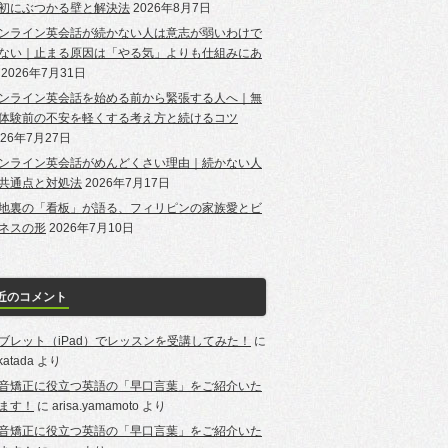
初にぶつかる壁と解決法
2026年8月7日
ンライン英会話が続かない人は意志が弱いわけで
ない｜止まる原因は「やる気」よりも仕組みにあ
2026年7月31日
ンライン英会話を始める前から緊張する人へ｜無
体験前の不安を軽くする考え方と続けるコツ
026年7月27日
ンライン英会話がめんどくさい理由｜続かない人
共通点と対処法
2026年7月17日
地裏の「看板」が語る、フィリピンの家族愛とビ
ネスの形
2026年7月10日
近のコメント
ブレット（iPad）でレッスンを受講してみた！
に
-katada
より
音矯正に役立つ英語の「早口言葉」をご紹介いた
ます！
に
arisa.yamamoto
より
音矯正に役立つ英語の「早口言葉」をご紹介いた