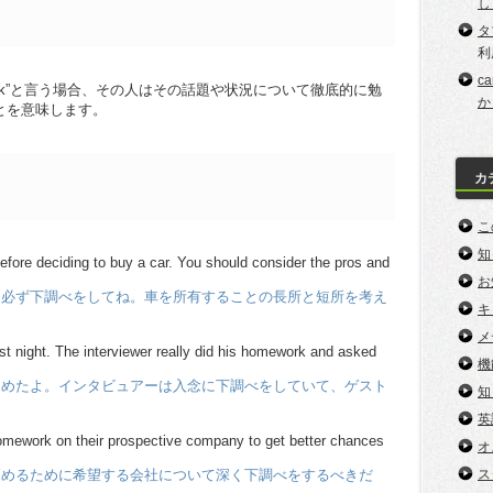
し
タ
利
c
mework”と言う場合、その人はその話題や状況について徹底的に勉
か
とを意味します。
カ
こ
知
fore deciding to buy a car. You should consider the pros and
お
、必ず下調べをしてね。車を所有することの長所と短所を考え
キ
メ
ast night. The interviewer really did his homework and asked
機
しめたよ。インタビュアーは入念に下調べをしていて、ゲスト
知
英
omework on their prospective company to get better chances
オ
高めるために希望する会社について深く下調べをするべきだ
ス