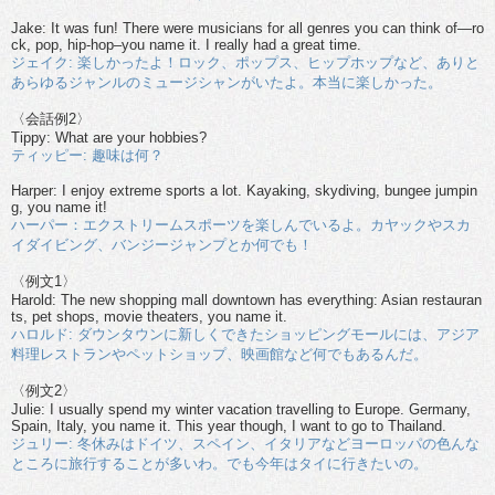
Jake: It was fun! There were musicians for all genres you can think of—ro
ck, pop, hip-hop–you name it. I really had a great time.
ジェイク: 楽しかったよ！ロック、ポップス、ヒップホップなど、ありと
あらゆるジャンルのミュージシャンがいたよ。本当に楽しかった。
〈会話例2〉
Tippy: What are your hobbies?
ティッピー: 趣味は何？
Harper: I enjoy extreme sports a lot. Kayaking, skydiving, bungee jumpin
g, you name it!
ハーパー：エクストリームスポーツを楽しんでいるよ。カヤックやスカ
イダイビング、バンジージャンプとか何でも！
〈例文1〉
Harold: The new shopping mall downtown has everything: Asian restauran
ts, pet shops, movie theaters, you name it.
ハロルド: ダウンタウンに新しくできたショッピングモールには、アジア
料理レストランやペットショップ、映画館など何でもあるんだ。
〈例文2〉
Julie: I usually spend my winter vacation travelling to Europe. Germany,
Spain, Italy, you name it. This year though, I want to go to Thailand.
ジュリー: 冬休みはドイツ、スペイン、イタリアなどヨーロッパの色んな
ところに旅行することが多いわ。でも今年はタイに行きたいの。