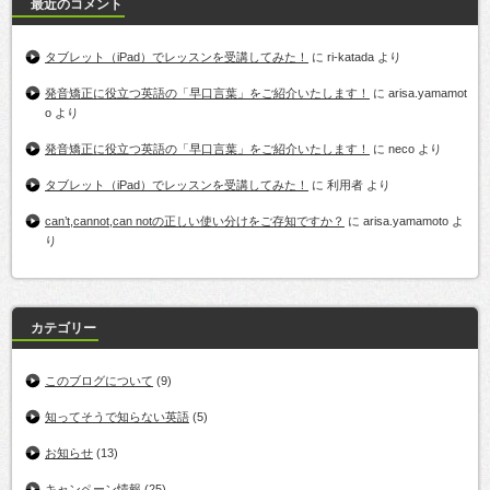
最近のコメント
タブレット（iPad）でレッスンを受講してみた！
に
ri-katada
より
発音矯正に役立つ英語の「早口言葉」をご紹介いたします！
に
arisa.yamamot
o
より
発音矯正に役立つ英語の「早口言葉」をご紹介いたします！
に
neco
より
タブレット（iPad）でレッスンを受講してみた！
に
利用者
より
can’t,cannot,can notの正しい使い分けをご存知ですか？
に
arisa.yamamoto
よ
り
カテゴリー
このブログについて
(9)
知ってそうで知らない英語
(5)
お知らせ
(13)
キャンペーン情報
(25)