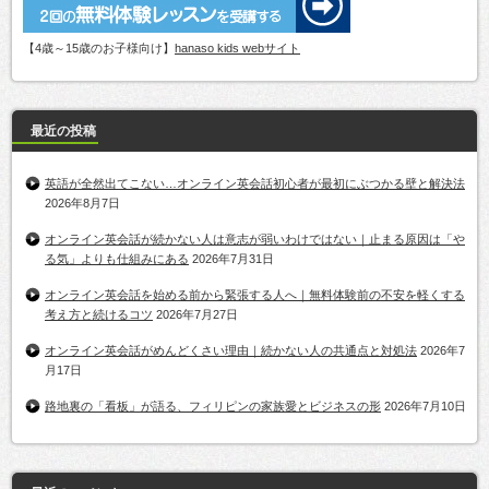
【4歳～15歳のお子様向け】
hanaso kids webサイト
最近の投稿
英語が全然出てこない…オンライン英会話初心者が最初にぶつかる壁と解決法
2026年8月7日
オンライン英会話が続かない人は意志が弱いわけではない｜止まる原因は「や
る気」よりも仕組みにある
2026年7月31日
オンライン英会話を始める前から緊張する人へ｜無料体験前の不安を軽くする
考え方と続けるコツ
2026年7月27日
オンライン英会話がめんどくさい理由｜続かない人の共通点と対処法
2026年7
月17日
路地裏の「看板」が語る、フィリピンの家族愛とビジネスの形
2026年7月10日