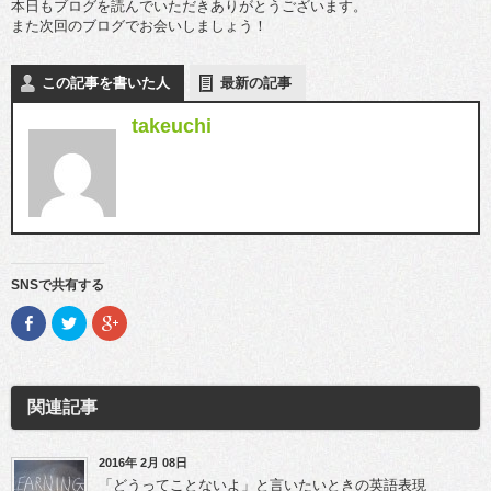
本日もブログを読んでいただきありがとうございます。
また次回のブログでお会いしましょう！
この記事を書いた人
最新の記事
takeuchi
SNSで共有する
F
ク
ク
a
リ
リ
c
ッ
ッ
e
ク
ク
b
し
し
o
て
て
o
T
G
関連記事
k
w
o
で
i
o
共
t
g
有
t
l
(新
e
e
2016年 2月 08日
し
r
+
「どうってことないよ」と言いたいときの英語表現