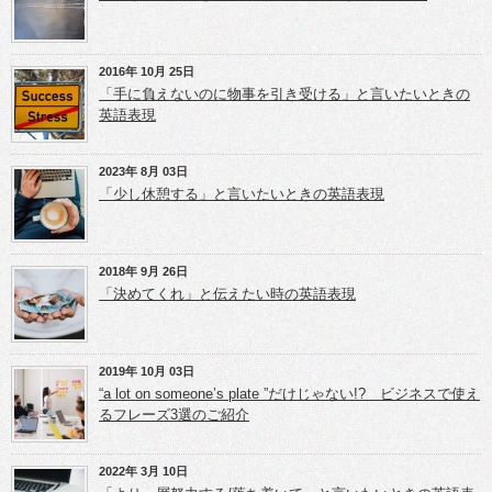
い
で
で
ウ
共
共
ィ
有
有
ン
(新
(新
ド
し
し
ウ
い
い
2016年 10月 25日
で
ウ
ウ
開
ィ
ィ
「手に負えないのに物事を引き受ける」と言いたいときの
き
ン
ン
英語表現
ま
ド
ド
す)
ウ
ウ
で
で
開
開
き
き
2023年 8月 03日
ま
ま
「少し休憩する」と言いたいときの英語表現
す)
す)
2018年 9月 26日
「決めてくれ」と伝えたい時の英語表現
2019年 10月 03日
“a lot on someone’s plate ”だけじゃない!? ビジネスで使え
るフレーズ3選のご紹介
2022年 3月 10日