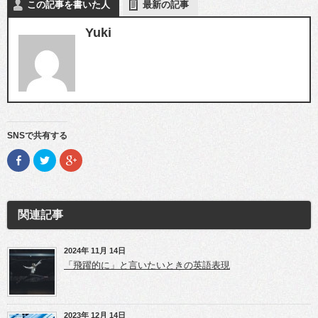
この記事を書いた人
最新の記事
Yuki
SNSで共有する
F
ク
ク
a
リ
リ
c
ッ
ッ
e
ク
ク
b
し
し
o
て
て
o
T
G
関連記事
k
w
o
で
i
o
共
t
g
有
t
l
(新
e
e
2024年 11月 14日
し
r
+
「飛躍的に」と言いたいときの英語表現
い
で
で
ウ
共
共
ィ
有
有
ン
(新
(新
ド
し
し
ウ
い
い
2023年 12月 14日