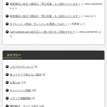
発音矯正に役立つ英語の「早口言葉」をご紹介いたします！
に
arisa.yamamot
o
より
発音矯正に役立つ英語の「早口言葉」をご紹介いたします！
に
neco
より
タブレット（iPad）でレッスンを受講してみた！
に
利用者
より
can’t,cannot,can notの正しい使い分けをご存知ですか？
に
arisa.yamamoto
よ
り
カテゴリー
このブログについて
(9)
知ってそうで知らない英語
(5)
お知らせ
(13)
キャンペーン情報
(25)
メディア掲載情報
(3)
機能解説、サービス紹介
(24)