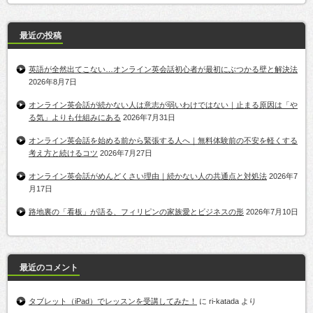
最近の投稿
英語が全然出てこない…オンライン英会話初心者が最初にぶつかる壁と解決法
2026年8月7日
オンライン英会話が続かない人は意志が弱いわけではない｜止まる原因は「や
る気」よりも仕組みにある
2026年7月31日
オンライン英会話を始める前から緊張する人へ｜無料体験前の不安を軽くする
考え方と続けるコツ
2026年7月27日
オンライン英会話がめんどくさい理由｜続かない人の共通点と対処法
2026年7
月17日
路地裏の「看板」が語る、フィリピンの家族愛とビジネスの形
2026年7月10日
最近のコメント
タブレット（iPad）でレッスンを受講してみた！
に
ri-katada
より