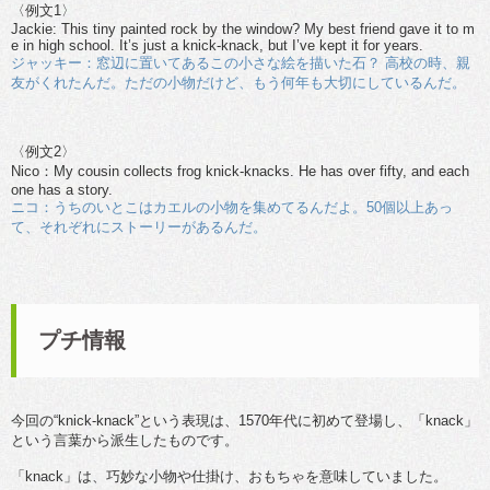
〈例文1〉
Jackie: This tiny painted rock by the window? My best friend gave it to m
e in high school. It’s just a knick-knack, but I’ve kept it for years.
ジャッキー：窓辺に置いてあるこの小さな絵を描いた石？ 高校の時、親
友がくれたんだ。ただの小物だけど、もう何年も大切にしているんだ。
〈例文2〉
Nico：My cousin collects frog knick-knacks. He has over fifty, and each
one has a story.
ニコ：うちのいとこはカエルの小物を集めてるんだよ。50個以上あっ
て、それぞれにストーリーがあるんだ。
プチ情報
今回の“knick-knack”という表現は、1570年代に初めて登場し、「knack」
という言葉から派生したものです。
「knack」は、巧妙な小物や仕掛け、おもちゃを意味していました。