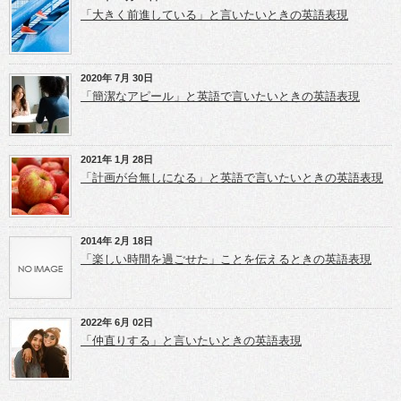
で
ウ
ウ
開
ィ
ィ
「大きく前進している」と言いたいときの英語表現
き
ン
ン
ま
ド
ド
す)
ウ
ウ
で
で
開
開
き
き
2020年 7月 30日
ま
ま
「簡潔なアピール」と英語で言いたいときの英語表現
す)
す)
2021年 1月 28日
「計画が台無しになる」と英語で言いたいときの英語表現
2014年 2月 18日
「楽しい時間を過ごせた」ことを伝えるときの英語表現
2022年 6月 02日
「仲直りする」と言いたいときの英語表現