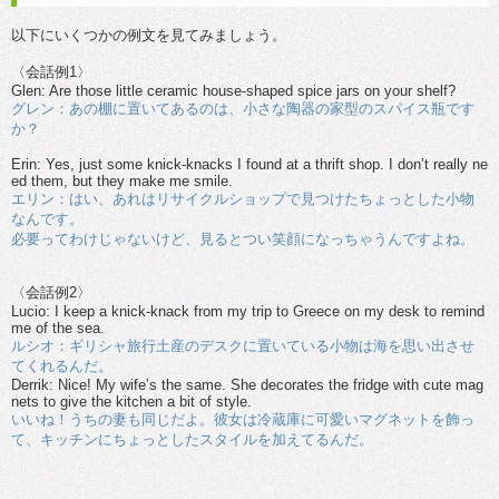
以下にいくつかの例文を見てみましょう。
〈会話例1〉
Glen: Are those little ceramic house-shaped spice jars on your shelf?
グレン：あの棚に置いてあるのは、小さな陶器の家型のスパイス瓶です
か？
Erin: Yes, just some knick-knacks I found at a thrift shop. I don’t really ne
ed them, but they make me smile.
エリン：はい、あれはリサイクルショップで見つけたちょっとした小物
なんです。
必要ってわけじゃないけど、見るとつい笑顔になっちゃうんですよね。
〈会話例2〉
Lucio: I keep a knick-knack from my trip to Greece on my desk to remind
me of the sea.
ルシオ：ギリシャ旅行土産のデスクに置いている小物は海を思い出させ
てくれるんだ。
Derrik: Nice! My wife’s the same. She decorates the fridge with cute mag
nets to give the kitchen a bit of style.
いいね！うちの妻も同じだよ。彼女は冷蔵庫に可愛いマグネットを飾っ
て、キッチンにちょっとしたスタイルを加えてるんだ。