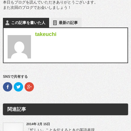
本日もブログを読んでいただきありがとうございます。
また次回のブログでお会いしましょう！
この記事を書いた人
最新の記事
takeuchi
SNSで共有する
F
ク
ク
a
リ
リ
c
ッ
ッ
e
ク
ク
b
し
し
o
て
て
o
T
G
関連記事
k
w
o
で
i
o
共
t
g
有
t
l
(新
e
e
2014年 2月 15日
し
r
+
「忙しい」ことを伝えるときの英語表現