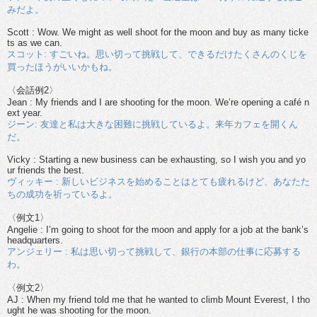
みだよ。
Scott : Wow. We might as well shoot for the moon and buy as many ticke
ts as we can.
スコット: すごいね。思い切って挑戦して、できるだけたくさんのくじを
買ったほうがいいかもね。
〈会話例2〉
Jean : My friends and I are shooting for the moon. We’re opening a café n
ext year.
ジーン: 友達と私は大きな困難に挑戦しているよ。来年カフェを開くん
だ。
Vicky : Starting a new business can be exhausting, so I wish you and yo
ur friends the best.
ヴィッキー : 新しいビジネスを始めることはとても疲れるけど、あなたた
ちの成功を祈っているよ。
〈例文1〉
Angelie : I’m going to shoot for the moon and apply for a job at the bank’s
headquarters.
アンジェリー : 私は思い切って挑戦して、銀行の本部の仕事に応募する
わ。
〈例文2〉
AJ : When my friend told me that he wanted to climb Mount Everest, I tho
ught he was shooting for the moon.