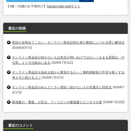
【4歳～15歳のお子様向け】
hanaso kids webサイト
最近の投稿
英語が全然出てこない…オンライン英会話初心者が最初にぶつかる壁と解決法
2026年8月7日
オンライン英会話が続かない人は意志が弱いわけではない｜止まる原因は「や
る気」よりも仕組みにある
2026年7月31日
オンライン英会話を始める前から緊張する人へ｜無料体験前の不安を軽くする
考え方と続けるコツ
2026年7月27日
オンライン英会話がめんどくさい理由｜続かない人の共通点と対処法
2026年7
月17日
路地裏の「看板」が語る、フィリピンの家族愛とビジネスの形
2026年7月10日
最近のコメント