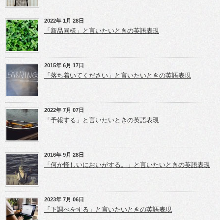
ィ
有
有
ン
(新
(新
ド
し
し
ウ
い
い
2022年 1月 28日
で
ウ
ウ
開
ィ
ィ
「新品同様」と言いたいときの英語表現
き
ン
ン
ま
ド
ド
す)
ウ
ウ
で
で
開
開
き
き
2015年 6月 17日
ま
ま
「落ち着いてください」と言いたいときの英語表現
す)
す)
2022年 7月 07日
「予報する」と言いたいときの英語表現
2016年 9月 28日
「何か怪しいにおいがする。」と言いたいときの英語表現
2023年 7月 06日
「下調べをする」と言いたいときの英語表現