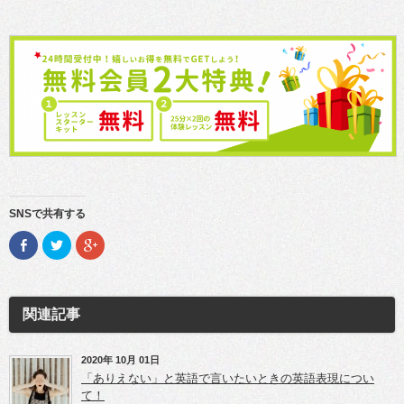
SNSで共有する
F
ク
ク
a
リ
リ
c
ッ
ッ
e
ク
ク
b
し
し
o
て
て
o
T
G
関連記事
k
w
o
で
i
o
共
t
g
有
t
l
(新
e
e
2020年 10月 01日
し
r
+
「ありえない」と英語で言いたいときの英語表現につい
い
で
で
ウ
共
共
て！