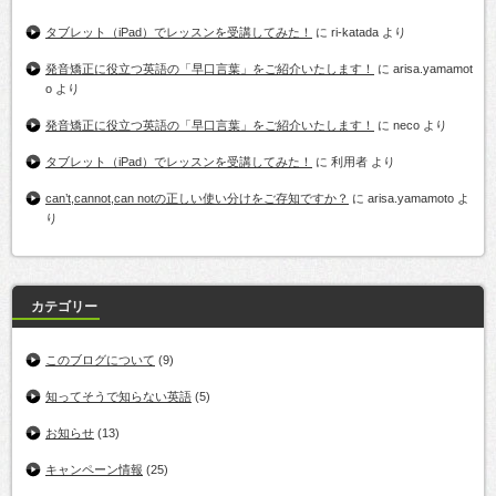
タブレット（iPad）でレッスンを受講してみた！
に
ri-katada
より
発音矯正に役立つ英語の「早口言葉」をご紹介いたします！
に
arisa.yamamot
o
より
発音矯正に役立つ英語の「早口言葉」をご紹介いたします！
に
neco
より
タブレット（iPad）でレッスンを受講してみた！
に
利用者
より
can’t,cannot,can notの正しい使い分けをご存知ですか？
に
arisa.yamamoto
よ
り
カテゴリー
このブログについて
(9)
知ってそうで知らない英語
(5)
お知らせ
(13)
キャンペーン情報
(25)