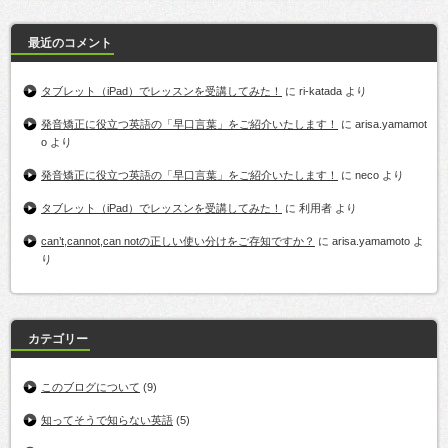
最近のコメント
タブレット（iPad）でレッスンを受講してみた！
に
ri-katada
より
発音矯正に役立つ英語の「早口言葉」をご紹介いたします！
に
arisa.yamamot
o
より
発音矯正に役立つ英語の「早口言葉」をご紹介いたします！
に
neco
より
タブレット（iPad）でレッスンを受講してみた！
に
利用者
より
can’t,cannot,can notの正しい使い分けをご存知ですか？
に
arisa.yamamoto
よ
り
カテゴリー
このブログについて
(9)
知ってそうで知らない英語
(5)