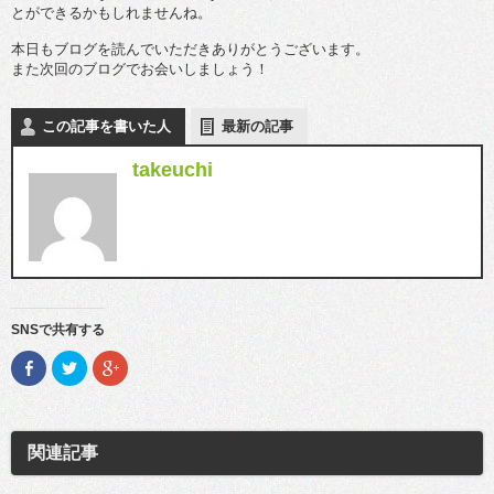
とができるかもしれませんね。
本日もブログを読んでいただきありがとうございます。
また次回のブログでお会いしましょう！
この記事を書いた人
最新の記事
takeuchi
SNSで共有する
F
ク
ク
a
リ
リ
c
ッ
ッ
e
ク
ク
b
し
し
o
て
て
o
T
G
関連記事
k
w
o
で
i
o
共
t
g