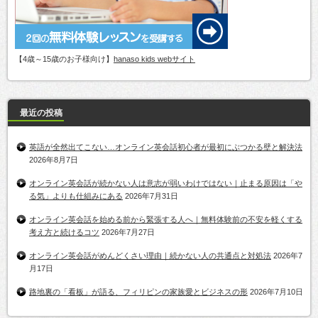
【4歳～15歳のお子様向け】
hanaso kids webサイト
最近の投稿
英語が全然出てこない…オンライン英会話初心者が最初にぶつかる壁と解決法
2026年8月7日
オンライン英会話が続かない人は意志が弱いわけではない｜止まる原因は「や
る気」よりも仕組みにある
2026年7月31日
オンライン英会話を始める前から緊張する人へ｜無料体験前の不安を軽くする
考え方と続けるコツ
2026年7月27日
オンライン英会話がめんどくさい理由｜続かない人の共通点と対処法
2026年7
月17日
路地裏の「看板」が語る、フィリピンの家族愛とビジネスの形
2026年7月10日