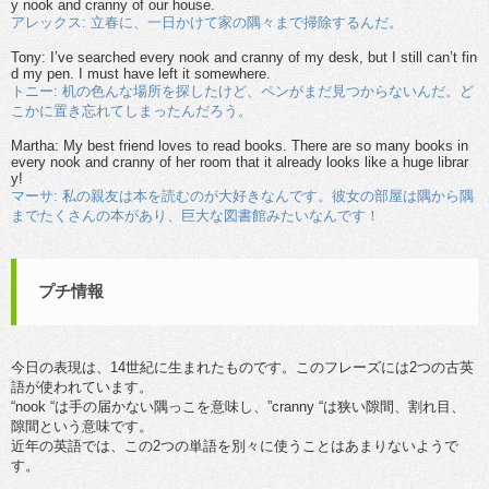
y nook and cranny of our house.
アレックス: 立春に、一日かけて家の隅々まで掃除するんだ。
Tony: I’ve searched every nook and cranny of my desk, but I still can’t fin
d my pen. I must have left it somewhere.
トニー: 机の色んな場所を探したけど、ペンがまだ見つからないんだ。ど
こかに置き忘れてしまったんだろう。
Martha: My best friend loves to read books. There are so many books in
every nook and cranny of her room that it already looks like a huge librar
y!
マーサ: 私の親友は本を読むのが大好きなんです。彼女の部屋は隅から隅
までたくさんの本があり、巨大な図書館みたいなんです！
プチ情報
今日の表現は、14世紀に生まれたものです。このフレーズには2つの古英
語が使われています。
“nook “は手の届かない隅っこを意味し、”cranny “は狭い隙間、割れ目、
隙間という意味です。
近年の英語では、この2つの単語を別々に使うことはあまりないようで
す。