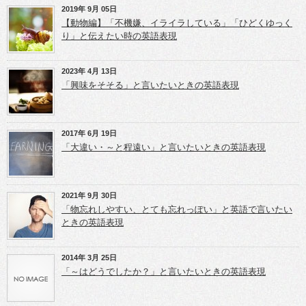
有
t
l
(新
e
e
2019年 9月 05日
し
r
+
【動物編】「不機嫌、イライラしている」「ひどくゆっく
い
で
で
ウ
共
共
り」と伝えたい時の英語表現
ィ
有
有
ン
(新
(新
ド
し
し
ウ
い
い
2023年 4月 13日
で
ウ
ウ
開
ィ
ィ
「興味をそそる」と言いたいときの英語表現
き
ン
ン
ま
ド
ド
す)
ウ
ウ
で
で
開
開
き
き
2017年 6月 19日
ま
ま
「大違い・～と程遠い」と言いたいときの英語表現
す)
す)
2021年 9月 30日
「物忘れしやすい、とても忘れっぽい」と英語で言いたい
ときの英語表現
2014年 3月 25日
「～はどうでしたか？」と言いたいときの英語表現