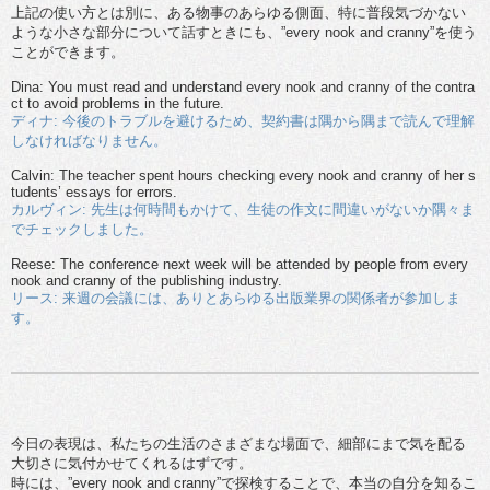
上記の使い方とは別に、ある物事のあらゆる側面、特に普段気づかない
ような小さな部分について話すときにも、”every nook and cranny”を使う
ことができます。
Dina: You must read and understand every nook and cranny of the contra
ct to avoid problems in the future.
ディナ: 今後のトラブルを避けるため、契約書は隅から隅まで読んで理解
しなければなりません。
Calvin: The teacher spent hours checking every nook and cranny of her s
tudents’ essays for errors.
カルヴィン: 先生は何時間もかけて、生徒の作文に間違いがないか隅々ま
でチェックしました。
Reese: The conference next week will be attended by people from every
nook and cranny of the publishing industry.
リース: 来週の会議には、ありとあらゆる出版業界の関係者が参加しま
す。
今日の表現は、私たちの生活のさまざまな場面で、細部にまで気を配る
大切さに気付かせてくれるはずです。
時には、”every nook and cranny”で探検することで、本当の自分を知るこ