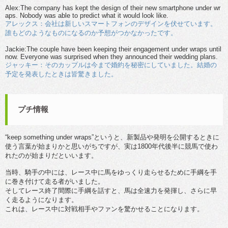
Alex:The company has kept the design of their new smartphone under wr
aps. Nobody was able to predict what it would look like.
アレックス：会社は新しいスマートフォンのデザインを伏せています。
誰もどのようなものになるのか予想がつかなかったです。
Jackie:The couple have been keeping their engagement under wraps until
now. Everyone was surprised when they announced their wedding plans.
ジャッキー：そのカップルは今まで婚約を秘密にしていました。結婚の
予定を発表したときは皆驚きました。
プチ情報
“keep something under wraps”というと、新製品や発明を公開するときに
使う言葉が始まりかと思いがちですが、実は1800年代後半に競馬で使わ
れたのが始まりだといいます。
当時、騎手の中には、レース中に馬をゆっくり走らせるために手綱を手
に巻き付けて走る者がいました。
そしてレース終了間際に手綱を話すと、馬は全速力を発揮し、さらに早
く走るようになります。
これは、レース中に対戦相手やファンを驚かせることになります。