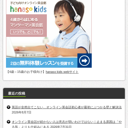
【4歳～15歳のお子様向け】
hanaso kids webサイト
最近の投稿
英語が全然出てこない…オンライン英会話初心者が最初にぶつかる壁と解決法
2026年8月7日
オンライン英会話が続かない人は意志が弱いわけではない｜止まる原因は「や
る気」よりも仕組みにある
2026年7月31日