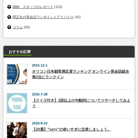
講師、スタッフのレポート
(123)
関正生の英会話ワンポイントアドバイス
(42)
コラム
(83)
おすすめ記事
2015-12-1
オリコン日本顧客満足度ランキング オンライン英会話総合
第2位にランクイン
2016-7-28
【クイズ付き】3語以上の句動詞についてリサーチしてみよ
う
2016-8-23
【20選】”very”の使いすぎに注意しましょう。