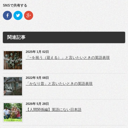
SNSで共有する
F
ク
ク
a
リ
リ
c
ッ
ッ
e
ク
ク
b
し
し
o
て
て
o
T
G
関連記事
k
w
o
で
i
o
共
t
g
有
t
l
(新
e
e
2025年 1月 02日
し
r
+
「~を祝う（迎える）」と言いたいときの英語表現
い
で
で
ウ
共
共
ィ
有
有
ン
(新
(新
ド
し
し
ウ
い
い
2022年 9月 08日
で
ウ
ウ
開
ィ
ィ
「かなり昔」と言いたいときの英語表現
き
ン
ン
ま
ド
ド
す)
ウ
ウ
で
で
開
開
き
き
2026年 5月 28日
ま
ま
【人間関係編】英語にない日本語
す)
す)