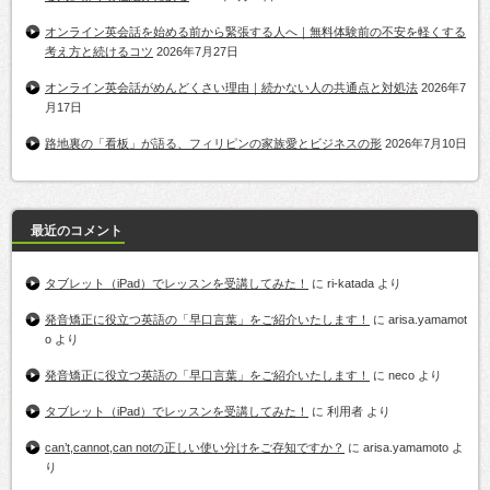
オンライン英会話を始める前から緊張する人へ｜無料体験前の不安を軽くする
考え方と続けるコツ
2026年7月27日
オンライン英会話がめんどくさい理由｜続かない人の共通点と対処法
2026年7
月17日
路地裏の「看板」が語る、フィリピンの家族愛とビジネスの形
2026年7月10日
最近のコメント
タブレット（iPad）でレッスンを受講してみた！
に
ri-katada
より
発音矯正に役立つ英語の「早口言葉」をご紹介いたします！
に
arisa.yamamot
o
より
発音矯正に役立つ英語の「早口言葉」をご紹介いたします！
に
neco
より
タブレット（iPad）でレッスンを受講してみた！
に
利用者
より
can’t,cannot,can notの正しい使い分けをご存知ですか？
に
arisa.yamamoto
よ
り