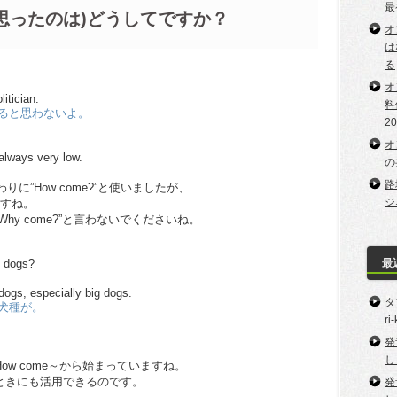
最
思ったのは)どうしてですか？
オ
は
る
オ
litician.
料
ると思わないよ。
2
オ
 always very low.
の
路
りに”How come?”と使いましたが、
ジ
ますね。
y come?”と言わないでくださいね。
最
n dogs?
 dogs, especially big dogs.
タ
犬種が。
ri
発
し
w come～から始まっていますね。
ときにも活用できるのです。
発