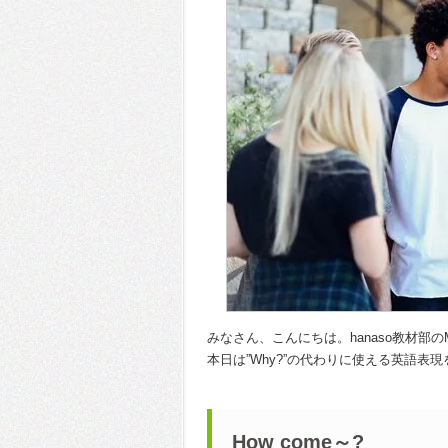
みなさん、こんにちは。hanaso教材部のM
本日は”Why?”の代わりに使える英語表
How come～?