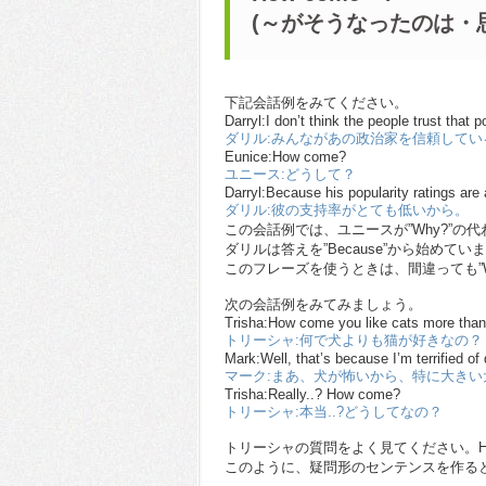
(～がそうなったのは・
下記会話例をみてください。
Darryl:I don’t think the people trust that po
ダリル:みんながあの政治家を信頼してい
Eunice:How come?
ユニース:どうして？
Darryl:Because his popularity ratings are
ダリル:彼の支持率がとても低いから。
この会話例では、ユニースが”Why?”の代わ
ダリルは答えを”Because”から始めてい
このフレーズを使うときは、間違っても”Wh
次の会話例をみてみましょう。
Trisha:How come you like cats more tha
トリーシャ:何で犬よりも猫が好きなの？
Mark:Well, that’s because I’m terrified of
マーク:まあ、犬が怖いから、特に大きい
Trisha:Really..? How come?
トリーシャ:本当..?どうしてなの？
トリーシャの質問をよく見てください。Ho
このように、疑問形のセンテンスを作る