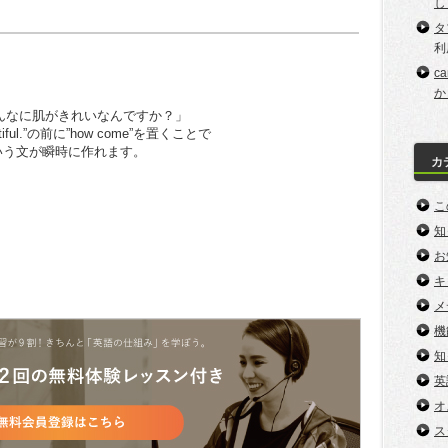
し
タ
利
c
か
んなに肌がきれいなんですか？」
utiful.”の前に”how come”を置くことで
iful?”という文が瞬時に作れます。
カ
こ
知
お
キ
メ
機
知
英
オ
ス