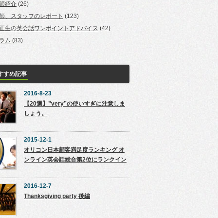
師紹介
(26)
師、スタッフのレポート
(123)
正生の英会話ワンポイントアドバイス
(42)
ラム
(83)
すすめ記事
2016-8-23
【20選】”very”の使いすぎに注意しま
しょう。
2015-12-1
オリコン日本顧客満足度ランキング オ
ンライン英会話総合第2位にランクイン
2016-12-7
Thanksgiving party 後編