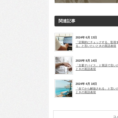
す)
ド
ド
ウ
ウ
で
で
開
開
き
き
ま
ま
す)
す)
関連記事
2024年 6月 13日
「定期的にチェックする、監視
る」と言いたいときの英語表現
2020年 8月 14日
「主要デバイス」と英語で言い
ときの英語表現
2024年 4月 18日
「全てから解放される」と言い
ときの英語表現
コ