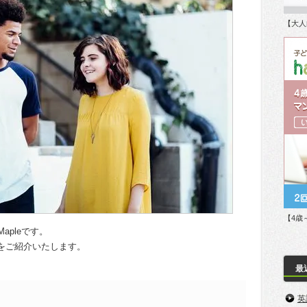
【大人
【4歳
apleです。
現をご紹介いたします。
最
英