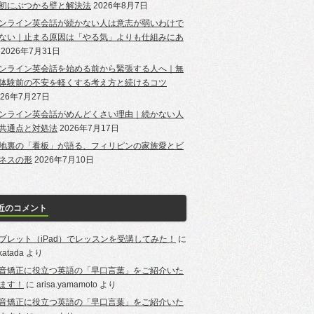
初にぶつかる壁と解決法
2026年8月7日
ンライン英会話が続かない人は意志が弱いわけで
ない｜止まる原因は「やる気」よりも仕組みにあ
2026年7月31日
ンライン英会話を始める前から緊張する人へ｜無
体験前の不安を軽くする考え方と続けるコツ
026年7月27日
ンライン英会話がめんどくさい理由｜続かない人
共通点と対処法
2026年7月17日
地裏の「看板」が語る、フィリピンの家族愛とビ
ネスの形
2026年7月10日
近のコメント
ブレット（iPad）でレッスンを受講してみた！
に
-katada
より
音矯正に役立つ英語の「早口言葉」をご紹介いた
ます！
に
arisa.yamamoto
より
音矯正に役立つ英語の「早口言葉」をご紹介いた