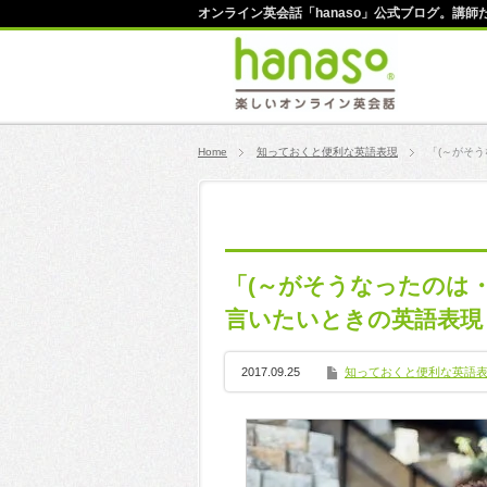
オンライン英会話「hanaso」公式ブログ。講
Home
知っておくと便利な英語表現
「(～がそ
「(～がそうなったのは
言いたいときの英語表現
2017.09.25
知っておくと便利な英語