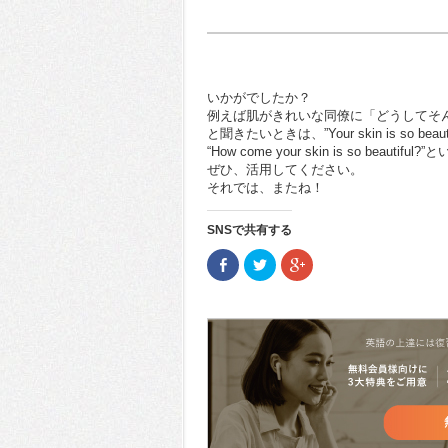
いかがでしたか？
例えば肌がきれいな同僚に「どうしてそ
と聞きたいときは、”Your skin is so bea
“How come your skin is so beaut
ぜひ、活用してください。
それでは、またね！
SNSで共有する
Facebook
ク
ク
で
リ
リ
共
ッ
ッ
有
ク
ク
(新
し
し
し
て
て
い
Twitter
Google+
ウ
で
で
ィ
共
共
ン
有
有
ド
(新
(新
ウ
し
し
で
い
い
開
ウ
ウ
き
ィ
ィ
ま
ン
ン