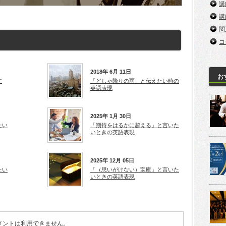
講
講
関
コ
2018年 6月 11日
お
す
「どしゃ降りの雨」と伝えたい時の
英語表現
2025年 1月 30日
たい
「期待をはるかに超える」と言いた
いときの英語表現
2025年 12月 05日
たい
「（思いがけない）宝庫」と言いた
いときの英語表現
メントは利用できません。