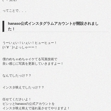
ってことで、、、
hanaso公式インスタグラムアカウントが開設されまし
た！
うーいぇい！いぇい！ヒューヒュー！
(∩´∀｀)∩よっしゃーー！
僕のめちゃめちゃイケてる写真技術で
良い感じに写真を更新していきますよー！
なんでしたっけ？？
インスタ映えでしたっけ？？
任せてくださいよ！
ビシッとhanasoの公式アカウントを
インスタ映え映えで溢れ返させてやりますよ！