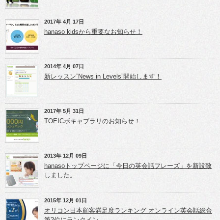
ィ
有
有
ン
(新
(新
ド
し
し
ウ
い
い
2017年 4月 17日
で
ウ
ウ
開
ィ
ィ
hanaso kidsから重要なお知らせ！
き
ン
ン
ま
ド
ド
す)
ウ
ウ
で
で
開
開
き
き
2014年 4月 07日
ま
ま
新レッスン”News in Levels”開始します！
す)
す)
2017年 5月 31日
TOEICボキャブラリのお知らせ！
2013年 12月 09日
hanasoトップページに「今日の英会話フレーズ」を新設致
しました。
2015年 12月 01日
オリコン日本顧客満足度ランキング オンライン英会話総合
第2位にランクイン