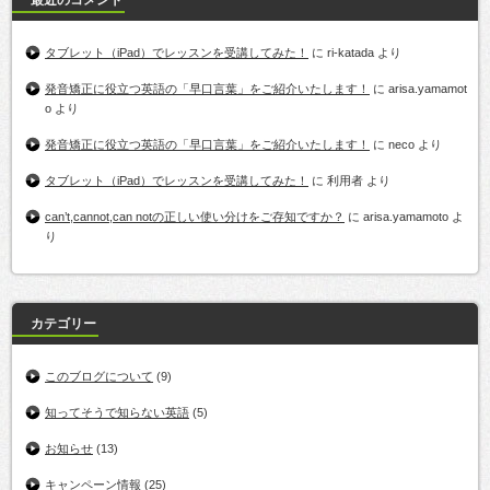
最近のコメント
タブレット（iPad）でレッスンを受講してみた！
に
ri-katada
より
発音矯正に役立つ英語の「早口言葉」をご紹介いたします！
に
arisa.yamamot
o
より
発音矯正に役立つ英語の「早口言葉」をご紹介いたします！
に
neco
より
タブレット（iPad）でレッスンを受講してみた！
に
利用者
より
can’t,cannot,can notの正しい使い分けをご存知ですか？
に
arisa.yamamoto
よ
り
カテゴリー
このブログについて
(9)
知ってそうで知らない英語
(5)
お知らせ
(13)
キャンペーン情報
(25)