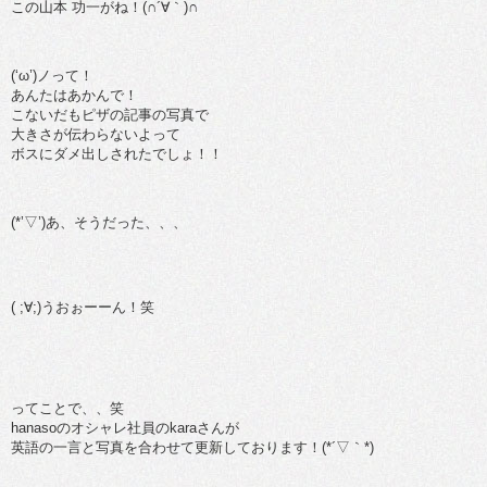
この山本 功一がね！(∩´∀｀)∩
(‘ω’)ノって！
あんたはあかんで！
こないだもピザの記事の写真で
大きさが伝わらないよって
ボスにダメ出しされたでしょ！！
(*’▽’)あ、そうだった、、、
( ;∀;)うおぉーーん！笑
ってことで、、笑
hanasoのオシャレ社員のkaraさんが
英語の一言と写真を合わせて更新しております！(*´▽｀*)