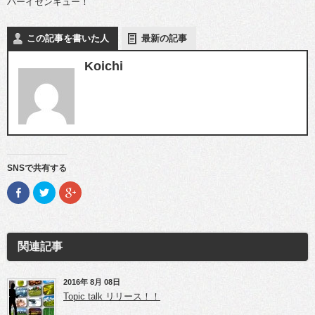
バーイセンキュー！
この記事を書いた人
最新の記事
Koichi
SNSで共有する
F
ク
ク
a
リ
リ
c
ッ
ッ
e
ク
ク
b
し
し
o
て
て
o
T
G
関連記事
k
w
o
で
i
o
共
t
g
有
t
l
(新
e
e
2016年 8月 08日
し
r
+
Topic talk リリース！！
い
で
で
ウ
共
共