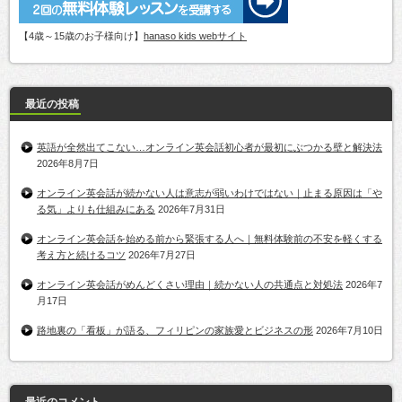
【4歳～15歳のお子様向け】
hanaso kids webサイト
最近の投稿
英語が全然出てこない…オンライン英会話初心者が最初にぶつかる壁と解決法
2026年8月7日
オンライン英会話が続かない人は意志が弱いわけではない｜止まる原因は「や
る気」よりも仕組みにある
2026年7月31日
オンライン英会話を始める前から緊張する人へ｜無料体験前の不安を軽くする
考え方と続けるコツ
2026年7月27日
オンライン英会話がめんどくさい理由｜続かない人の共通点と対処法
2026年7
月17日
路地裏の「看板」が語る、フィリピンの家族愛とビジネスの形
2026年7月10日