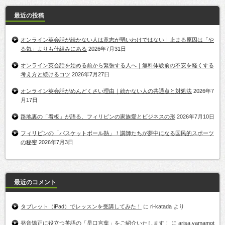
最近の投稿
オンライン英会話が続かない人は意志が弱いわけではない｜止まる原因は「や
る気」よりも仕組みにある
2026年7月31日
オンライン英会話を始める前から緊張する人へ｜無料体験前の不安を軽くする
考え方と続けるコツ
2026年7月27日
オンライン英会話がめんどくさい理由｜続かない人の共通点と対処法
2026年7
月17日
路地裏の「看板」が語る、フィリピンの家族愛とビジネスの形
2026年7月10日
フィリピンの「バスケットボール熱」！講師たちが夢中になる国民的スポーツ
の秘密
2026年7月3日
最近のコメント
タブレット（iPad）でレッスンを受講してみた！
に
ri-katada
より
発音矯正に役立つ英語の「早口言葉」をご紹介いたします！
に
arisa.yamamot