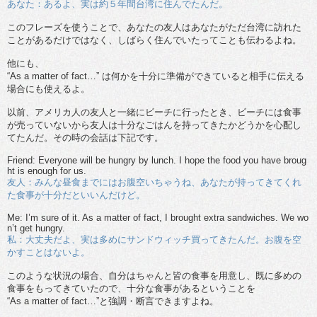
あなた：あるよ、実は約５年間台湾に住んでたんだ。
このフレーズを使うことで、あなたの友人はあなたがただ台湾に訪れた
ことがあるだけではなく、しばらく住んでいたってことも伝わるよね。
他にも、
“As a matter of fact…” は何かを十分に準備ができていると相手に伝える
場合にも使えるよ。
以前、アメリカ人の友人と一緒にビーチに行ったとき、ビーチには食事
が売っていないから友人は十分なごはんを持ってきたかどうかを心配し
てたんだ。その時の会話は下記です。
Friend: Everyone will be hungry by lunch. I hope the food you have broug
ht is enough for us.
友人：みんな昼食までにはお腹空いちゃうね、あなたが持ってきてくれ
た食事が十分だといいんだけど。
Me: I’m sure of it. As a matter of fact, I brought extra sandwiches. We wo
n’t get hungry.
私：大丈夫だよ、実は多めにサンドウィッチ買ってきたんだ。お腹を空
かすことはないよ。
このような状況の場合、自分はちゃんと皆の食事を用意し、既に多めの
食事をもってきていたので、十分な食事があるということを
“As a matter of fact…”と強調・断言できますよね。