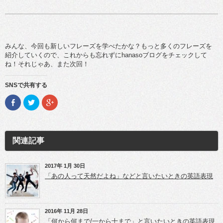
みんな、今回も新しいフレーズを学べたかな？もっと多くのフレーズを
紹介していくので、これからも忘れずにhanasoブログをチェックして
ね！それじゃあ、また次回！
SNSで共有する
F
ク
ク
a
リ
リ
c
ッ
ッ
e
ク
ク
b
し
し
o
て
て
o
T
G
関連記事
k
w
o
で
i
o
共
t
g
有
t
l
(新
e
e
2017年 1月 30日
し
r
+
「あの人って天然だよね」などと言いたいときの英語表現
い
で
で
ウ
共
共
ィ
有
有
ン
(新
(新
ド
し
し
ウ
い
い
2016年 11月 28日
で
ウ
ウ
開
ィ
ィ
「何から何まで/一から十まで」と言いたいときの英語表現