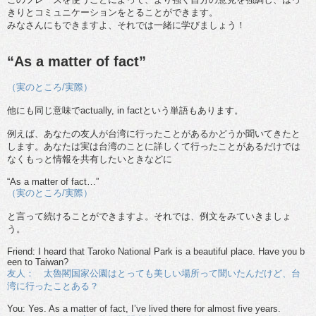
きりとコミュニケーションをとることができます。
みなさんにもできますよ、それでは一緒に学びましょう！
“As a matter of fact”
（実のところ/実際）
他にも同じ意味でactually, in factという単語もあります。
例えば、あなたの友人が台湾に行ったことがあるかどうか聞いてきたと
します。あなたは実は台湾のことに詳しくて行ったことがあるだけでは
なくもっと情報を共有したいときなどに
“As a matter of fact…”
（実のところ/実際）
と言って続けることができますよ。それでは、例文をみていきましょ
う。
Friend: I heard that Taroko National Park is a beautiful place. Have you b
een to Taiwan?
友人： 太魯閣国家公園はとっても美しい場所って聞いたんだけど、台
湾に行ったことある？
You: Yes. As a matter of fact, I’ve lived there for almost five years.