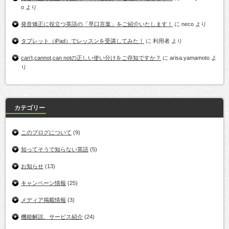
o
より
発音矯正に役立つ英語の「早口言葉」をご紹介いたします！
に
neco
より
タブレット（iPad）でレッスンを受講してみた！
に
利用者
より
can’t,cannot,can notの正しい使い分けをご存知ですか？
に
arisa.yamamoto
よ
り
カテゴリー
このブログについて
(9)
知ってそうで知らない英語
(5)
お知らせ
(13)
キャンペーン情報
(25)
メディア掲載情報
(3)
機能解説、サービス紹介
(24)