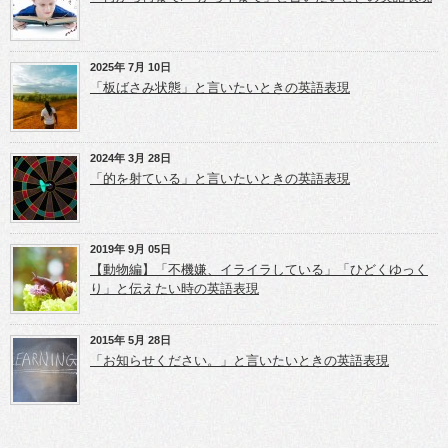
き
ン
ン
ま
ド
ド
す)
ウ
ウ
で
で
開
開
き
き
2025年 7月 10日
ま
ま
「板ばさみ状態」と言いたいときの英語表現
す)
す)
2024年 3月 28日
「的を射ている」と言いたいときの英語表現
2019年 9月 05日
【動物編】「不機嫌、イライラしている」「ひどくゆっく
り」と伝えたい時の英語表現
2015年 5月 28日
「お知らせください。」と言いたいときの英語表現