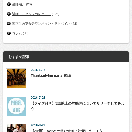
講師紹介
(26)
講師、スタッフのレポート
(123)
関正生の英会話ワンポイントアドバイス
(42)
コラム
(83)
おすすめ記事
2016-12-7
Thanksgiving party 後編
2016-7-28
【クイズ付き】3語以上の句動詞についてリサーチしてみよ
う
2016-8-23
【20選】”very”の使いすぎに注意しましょう。