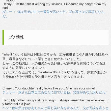
Danny : I’m the tallest among my siblings. I inherited my height from my
dad.
ダニー ： 僕は兄弟の中で一番背が高いんだ。背の高さは父親譲りなん
だ。
プチ情報
“inherit “という動詞は14世紀ごろから、誰か後継者に引き継がれる財産や
富、肩書きなどについて話すときに使われていました。
しかしこの動詞は、人の祖先から受け継いだ身体的な資質についても話
すように発展していきました。
カジュアルな会話では、”has/have X’s + (trait)” を使って、家族の誰かか
ら身体的特徴や行動を受け継いだと言うこともできます。
Cherry : Your daughter really looks like you. She has your smile!
チェリー : 娘さんは本当にあなたに似ているね。笑顔があなた譲りだね！
Ben : My father has grandma’s laugh. I always remember her whenever m
y father tells a joke.
ベン : 僕の父はおばあちゃんと同じ笑い方をするんだ。父が冗談を言うと