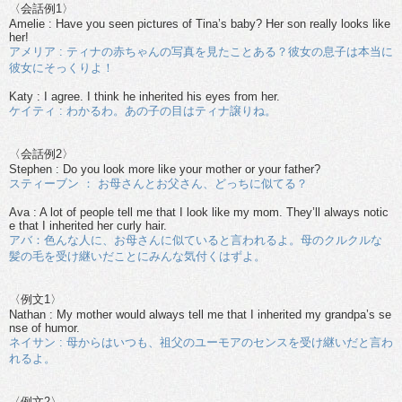
〈会話例1〉
Amelie : Have you seen pictures of Tina’s baby? Her son really looks like
her!
アメリア : ティナの赤ちゃんの写真を見たことある？彼女の息子は本当に
彼女にそっくりよ！
Katy : I agree. I think he inherited his eyes from her.
ケイティ : わかるわ。あの子の目はティナ譲りね。
〈会話例2〉
Stephen : Do you look more like your mother or your father?
スティーブン ： お母さんとお父さん、どっちに似てる？
Ava : A lot of people tell me that I look like my mom. They’ll always notic
e that I inherited her curly hair.
アバ：色んな人に、お母さんに似ていると言われるよ。母のクルクルな
髪の毛を受け継いだことにみんな気付くはずよ。
〈例文1〉
Nathan : My mother would always tell me that I inherited my grandpa’s se
nse of humor.
ネイサン : 母からはいつも、祖父のユーモアのセンスを受け継いだと言わ
れるよ。
〈例文2〉