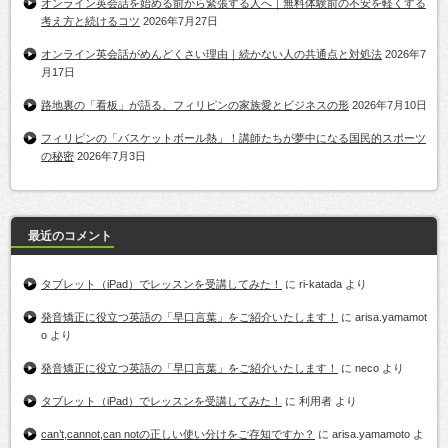
オンライン英会話を始める前から緊張する人へ｜無料体験前の不安を軽くする
考え方と続けるコツ
2026年7月27日
オンライン英会話がめんどくさい理由｜続かない人の共通点と対処法
2026年7
月17日
路地裏の「看板」が語る、フィリピンの家族愛とビジネスの形
2026年7月10日
フィリピンの「バスケットボール熱」！講師たちが夢中になる国民的スポーツ
の秘密
2026年7月3日
最近のコメント
タブレット（iPad）でレッスンを受講してみた！
に
ri-katada
より
発音矯正に役立つ英語の「早口言葉」をご紹介いたします！
に
arisa.yamamot
o
より
発音矯正に役立つ英語の「早口言葉」をご紹介いたします！
に
neco
より
タブレット（iPad）でレッスンを受講してみた！
に
利用者
より
can’t,cannot,can notの正しい使い分けをご存知ですか？
に
arisa.yamamoto
よ