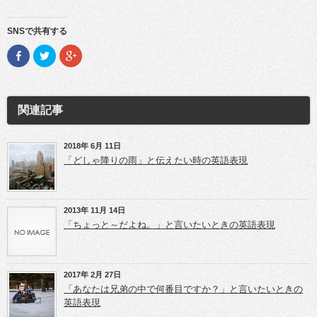
SNSで共有する
F
ク
ク
a
リ
リ
c
ッ
ッ
e
ク
ク
b
し
し
o
て
て
o
T
G
関連記事
k
w
o
で
i
o
共
t
g
有
t
l
(新
e
e
2018年 6月 11日
し
r
+
「どしゃ降りの雨」と伝えたい時の英語表現
い
で
で
ウ
共
共
ィ
有
有
ン
(新
(新
ド
し
し
ウ
い
い
2013年 11月 14日
で
ウ
ウ
開
ィ
ィ
「ちょっと～だよね。」と言いたいときの英語表現
き
ン
ン
ま
ド
ド
す)
ウ
ウ
で
で
開
開
き
き
2017年 2月 27日
ま
ま
「あなたは兄弟の中で何番目ですか？」と言いたいときの
す)
す)
英語表現