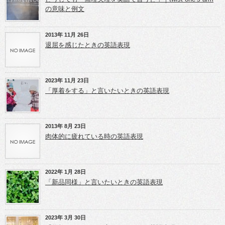
い
で
で
ウ
共
共
の意味と例文
ィ
有
有
ン
(新
(新
ド
し
し
ウ
い
い
2013年 11月 26日
で
ウ
ウ
開
ィ
ィ
退屈を感じたときの英語表現
き
ン
ン
ま
ド
ド
す)
ウ
ウ
で
で
開
開
き
き
2023年 11月 23日
ま
ま
「厚着をする」と言いたいときの英語表現
す)
す)
2013年 8月 23日
肉体的に疲れている時の英語表現
2022年 1月 28日
「新品同様」と言いたいときの英語表現
2023年 3月 30日