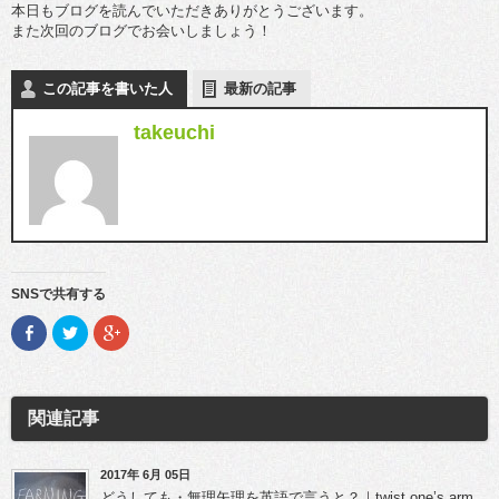
本日もブログを読んでいただきありがとうございます。
また次回のブログでお会いしましょう！
この記事を書いた人
最新の記事
takeuchi
SNSで共有する
F
ク
ク
a
リ
リ
c
ッ
ッ
e
ク
ク
b
し
し
o
て
て
o
T
G
関連記事
k
w
o
で
i
o
共
t
g
有
t
l
(新
e
e
2017年 6月 05日
し
r
+
どうしても・無理矢理を英語で言うと？｜twist one’s arm