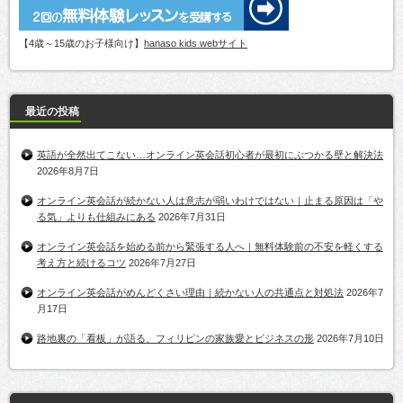
【4歳～15歳のお子様向け】
hanaso kids webサイト
最近の投稿
英語が全然出てこない…オンライン英会話初心者が最初にぶつかる壁と解決法
2026年8月7日
オンライン英会話が続かない人は意志が弱いわけではない｜止まる原因は「や
る気」よりも仕組みにある
2026年7月31日
オンライン英会話を始める前から緊張する人へ｜無料体験前の不安を軽くする
考え方と続けるコツ
2026年7月27日
オンライン英会話がめんどくさい理由｜続かない人の共通点と対処法
2026年7
月17日
路地裏の「看板」が語る、フィリピンの家族愛とビジネスの形
2026年7月10日