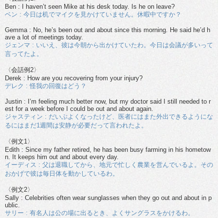
Ben : I haven’t seen Mike at his desk today. Is he on leave?
ベン : 今日は机でマイクを見かけていません。休暇中ですか？
Gemma : No, he’s been out and about since this morning. He said he’d h
ave a lot of meetings today.
ジェンマ : いいえ、彼は今朝から出かけていたわ。今日は会議が多いって
言ってたよ。
〈会話例2〉
Derek : How are you recovering from your injury?
デレク : 怪我の回復はどう？
Justin : I’m feeling much better now, but my doctor said I still needed to r
est for a week before I could be out and about again.
ジャスティン : だいぶよくなったけど、医者にはまた外出できるようにな
るにはまだ1週間は安静が必要だって言われたよ。
〈例文1〉
Edith : Since my father retired, he has been busy farming in his hometow
n. It keeps him out and about every day.
イーディス : 父は退職してから、地元で忙しく農業を営んでいるよ。その
おかげで彼は毎日体を動かしているわ。
〈例文2〉
Sally : Celebrities often wear sunglasses when they go out and about in p
ublic.
サリー : 有名人は公の場に出るとき、よくサングラスをかけるわ。