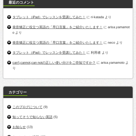
最近のコメント
タブレット（iPad）でレッスンを受講してみた！
に
ri-katada
より
発音矯正に役立つ英語の「早口言葉」をご紹介いたします！
に
arisa.yamamot
o
より
発音矯正に役立つ英語の「早口言葉」をご紹介いたします！
に
neco
より
タブレット（iPad）でレッスンを受講してみた！
に
利用者
より
can’t,cannot,can notの正しい使い分けをご存知ですか？
に
arisa.yamamoto
よ
り
カテゴリー
このブログについて
(9)
知ってそうで知らない英語
(5)
お知らせ
(13)