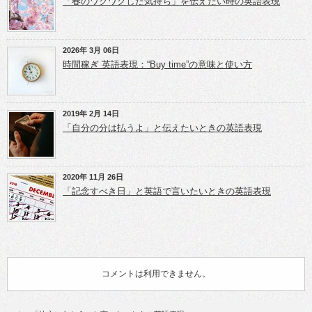
「春のワクワクした気持ち」を伝えたい時の英語表現
す)
す)
2026年 3月 06日
時間稼ぎ 英語表現：“Buy time”の意味と使い方
2019年 2月 14日
「自分の分は払うよ」と伝えたいときの英語表現
2020年 11月 26日
「記念すべき日」と英語で言いたいときの英語表現
コメントは利用できません。