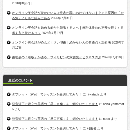
2026年8月7日
オンライン英会話が続かない人は意志が弱いわけではない｜止まる原因は「や
る気」よりも仕組みにある
2026年7月31日
オンライン英会話を始める前から緊張する人へ｜無料体験前の不安を軽くする
考え方と続けるコツ
2026年7月27日
オンライン英会話がめんどくさい理由｜続かない人の共通点と対処法
2026年7
月17日
路地裏の「看板」が語る、フィリピンの家族愛とビジネスの形
2026年7月10日
最近のコメント
タブレット（iPad）でレッスンを受講してみた！
に
ri-katada
より
発音矯正に役立つ英語の「早口言葉」をご紹介いたします！
に
arisa.yamamot
o
より
発音矯正に役立つ英語の「早口言葉」をご紹介いたします！
に
neco
より
タブレット（iPad）でレッスンを受講してみた！
に
利用者
より