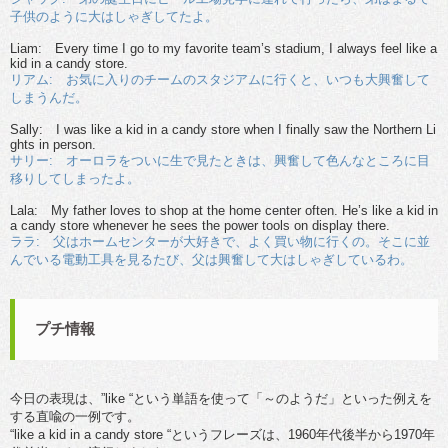
子供のように大はしゃぎしてたよ。
Liam: Every time I go to my favorite team’s stadium, I always feel like a
kid in a candy store.
リアム: お気に入りのチームのスタジアムに行くと、いつも大興奮して
しまうんだ。
Sally: I was like a kid in a candy store when I finally saw the Northern Li
ghts in person.
サリー: オーロラをついに生で見たときは、興奮して色んなところに目
移りしてしまったよ。
Lala: My father loves to shop at the home center often. He’s like a kid in
a candy store whenever he sees the power tools on display there.
ララ: 父はホームセンターが大好きで、よく買い物に行くの。そこに並
んでいる電動工具を見るたび、父は興奮して大はしゃぎしているわ。
プチ情報
今日の表現は、”like “という単語を使って「～のようだ」といった例えを
する直喩の一例です。
“like a kid in a candy store “というフレーズは、1960年代後半から1970年