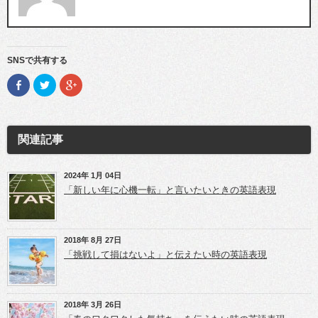
SNSで共有する
F
ク
ク
a
リ
リ
c
ッ
ッ
e
ク
ク
b
し
し
o
て
て
o
T
G
関連記事
k
w
o
で
i
o
共
t
g
有
t
l
(新
e
e
2024年 1月 04日
し
r
+
「新しい年に心機一転」と言いたいときの英語表現
い
で
で
ウ
共
共
ィ
有
有
ン
(新
(新
ド
し
し
ウ
い
い
2018年 8月 27日
で
ウ
ウ
開
ィ
ィ
「挑戦して損はないよ」と伝えたい時の英語表現
き
ン
ン
ま
ド
ド
す)
ウ
ウ
で
で
開
開
き
き
2018年 3月 26日
ま
ま