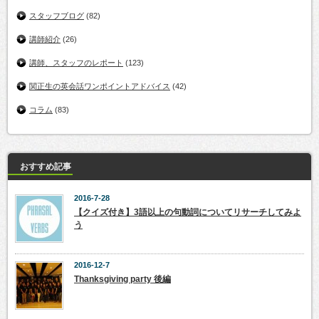
スタッフブログ
(82)
講師紹介
(26)
講師、スタッフのレポート
(123)
関正生の英会話ワンポイントアドバイス
(42)
コラム
(83)
おすすめ記事
2016-7-28
【クイズ付き】3語以上の句動詞についてリサーチしてみよ
う
2016-12-7
Thanksgiving party 後編