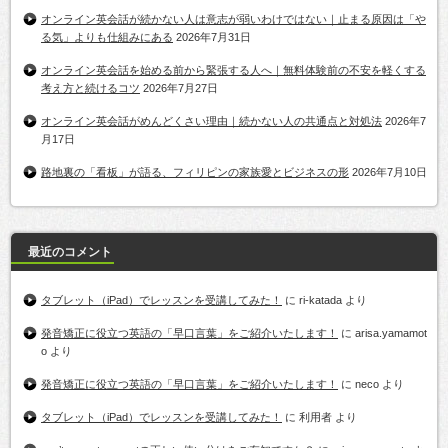
オンライン英会話が続かない人は意志が弱いわけではない｜止まる原因は「や
る気」よりも仕組みにある
2026年7月31日
オンライン英会話を始める前から緊張する人へ｜無料体験前の不安を軽くする
考え方と続けるコツ
2026年7月27日
オンライン英会話がめんどくさい理由｜続かない人の共通点と対処法
2026年7
月17日
路地裏の「看板」が語る、フィリピンの家族愛とビジネスの形
2026年7月10日
最近のコメント
タブレット（iPad）でレッスンを受講してみた！
に
ri-katada
より
発音矯正に役立つ英語の「早口言葉」をご紹介いたします！
に
arisa.yamamot
o
より
発音矯正に役立つ英語の「早口言葉」をご紹介いたします！
に
neco
より
タブレット（iPad）でレッスンを受講してみた！
に
利用者
より