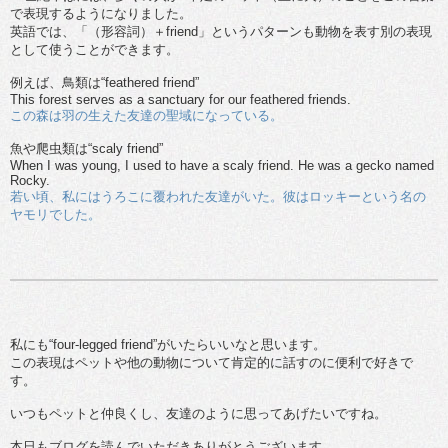
で表現するようになりました。
英語では、「（形容詞）＋friend」というパターンも動物を表す別の表現
として使うことができます。
例えば、鳥類は“feathered friend”
This forest serves as a sanctuary for our feathered friends.
この森は羽の生えた友達の聖域になっている。
魚や爬虫類は“scaly friend”
When I was young, I used to have a scaly friend. He was a gecko named
Rocky.
若い頃、私にはうろこに覆われた友達がいた。彼はロッキーという名の
ヤモリでした。
私にも“four-legged friend”がいたらいいなと思います。
この表現はペットや他の動物について肯定的に話すのに便利で好きで
す。
いつもペットと仲良くし、友達のように思ってあげたいですね。
本日もブログを読んでいただきありがとうございます。