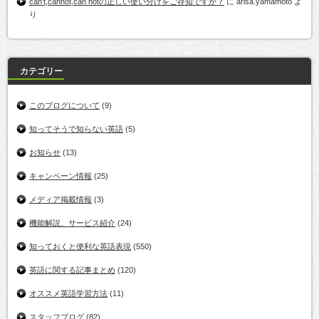
can’t,cannot,can notの正しい使い分けをご存知ですか？
に
arisa.yamamoto
よ
り
カテゴリー
このブログについて
(9)
知ってそうで知らない英語
(5)
お知らせ
(13)
キャンペーン情報
(25)
メディア掲載情報
(3)
機能解説、サービス紹介
(24)
知っておくと便利な英語表現
(550)
英語に関する記事まとめ
(120)
オススメ英語学習方法
(11)
スタッフブログ
(82)