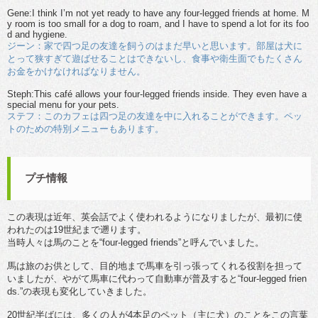
Gene:I think I’m not yet ready to have any four-legged friends at home. M
y room is too small for a dog to roam, and I have to spend a lot for its foo
d and hygiene.
ジーン：家で四つ足の友達を飼うのはまだ早いと思います。部屋は犬に
とって狭すぎて遊ばせることはできないし、食事や衛生面でもたくさん
お金をかけなければなりません。
Steph:This café allows your four-legged friends inside. They even have a
special menu for your pets.
ステフ：このカフェは四つ足の友達を中に入れることができます。ペッ
トのための特別メニューもあります。
プチ情報
この表現は近年、英会話でよく使われるようになりましたが、最初に使
われたのは19世紀まで遡ります。
当時人々は馬のことを“four-legged friends”と呼んでいました。
馬は旅のお供として、目的地まで馬車を引っ張ってくれる役割を担って
いましたが、やがて馬車に代わって自動車が普及すると“four-legged frien
ds.”の表現も変化していきました。
20世紀半ばには、多くの人が4本足のペット（主に犬）のことをこの言葉