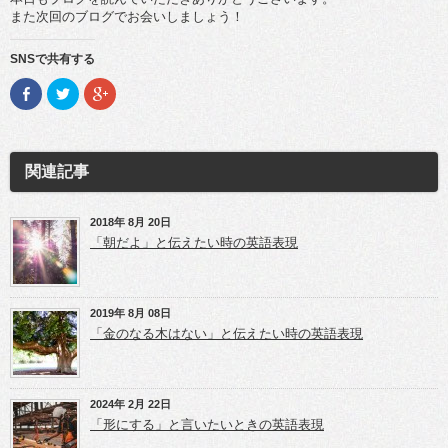
また次回のブログでお会いしましょう！
SNSで共有する
F
ク
ク
a
リ
リ
c
ッ
ッ
e
ク
ク
b
し
し
o
て
て
o
T
G
関連記事
k
w
o
で
i
o
共
t
g
有
t
l
(新
e
e
2018年 8月 20日
し
r
+
「朝だよ」と伝えたい時の英語表現
い
で
で
ウ
共
共
ィ
有
有
ン
(新
(新
ド
し
し
ウ
い
い
2019年 8月 08日
で
ウ
ウ
開
ィ
ィ
「金のなる木はない」と伝えたい時の英語表現
き
ン
ン
ま
ド
ド
す)
ウ
ウ
で
で
開
開
き
き
2024年 2月 22日
ま
ま
「形にする」と言いたいときの英語表現
す)
す)