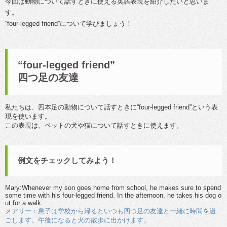
今回は動物について話すときに使える英語表現を紹介したいと思いま
す。
“four-legged friend”について学びましょう！
“four-legged friend”
四つ足の友達
私たちは、四本足の動物について話すときに“four-legged friend”という表
現を使います。
この表現は、ペットの犬や猫について話すときに使えます。
例文をチェックしてみよう！
Mary:Whenever my son goes home from school, he makes sure to spend
some time with his four-legged friend. In the afternoon, he takes his dog o
ut for a walk.
メアリー：息子は学校から帰るといつも四つ足の友達と一緒に時間を過
ごします。午後になると犬の散歩に出かけます。