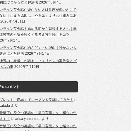
初にぶつかる壁と解決法
2026年8月7日
ンライン英会話が続かない人は意志が弱いわけで
ない｜止まる原因は「やる気」よりも仕組みにあ
2026年7月31日
ンライン英会話を始める前から緊張する人へ｜無
体験前の不安を軽くする考え方と続けるコツ
026年7月27日
ンライン英会話がめんどくさい理由｜続かない人
共通点と対処法
2026年7月17日
地裏の「看板」が語る、フィリピンの家族愛とビ
ネスの形
2026年7月10日
近のコメント
ブレット（iPad）でレッスンを受講してみた！
に
-katada
より
音矯正に役立つ英語の「早口言葉」をご紹介いた
ます！
に
arisa.yamamoto
より
音矯正に役立つ英語の「早口言葉」をご紹介いた