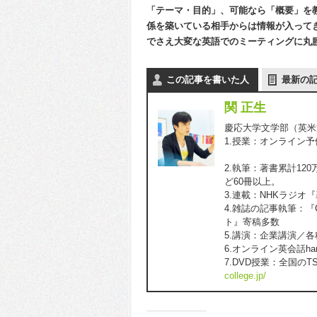
「テーマ・目的」、可能なら「概要」を
係を築いている相手からは情報が入って
でさえ大変な英語でのミーティングに丸
この記事を書いた人
最新の
関 正生
慶応大学文学部（英米文
1.授業：オンライン
『スタディサ
2.執筆：著書累計1
ど60冊以上。
3.連載：NHKラジオ
4.雑誌の記事執筆：『C
ト』寄稿多数
5.講演：企業講演／
6.オンライン英会話h
7.DVD授業：全国のT
college.jp/