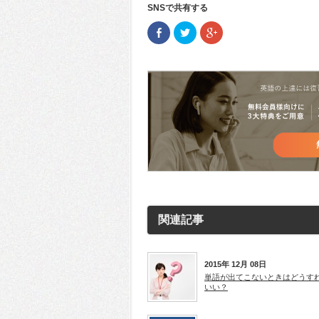
SNSで共有する
Facebook
ク
ク
で
リ
リ
共
ッ
ッ
有
ク
ク
(新
し
し
し
て
て
い
Twitter
Google+
ウ
で
で
ィ
共
共
ン
有
有
ド
(新
(新
ウ
し
し
で
い
い
開
ウ
ウ
き
ィ
ィ
ま
ン
ン
す)
ド
ド
ウ
ウ
で
で
開
開
き
き
ま
ま
す)
す)
関連記事
2015年 12月 08日
単語が出てこないときはどうす
いい？