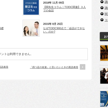
講
2018年 11月 09日
【関先生コラム｜TOEIC関連】３人
講
での会話
関
コ
2015年 8月 25日
基礎
なぜTOEIC900点で「会話ができな
い」のか?
お
メントは利用できません。
英語表現
「四つ足の友達」と言いたいときの英語表現