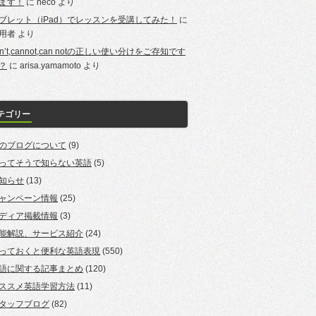
ます！
に
neco
より
ブレット（iPad）でレッスンを受講してみた！
に
用者
より
an’t,cannot,can notの正しい使い分けをご存知です
？
に
arisa.yamamoto
より
テゴリー
のブログについて
(9)
ってそうで知らない英語
(5)
知らせ
(13)
ャンペーン情報
(25)
ディア掲載情報
(3)
能解説、サービス紹介
(24)
っておくと便利な英語表現
(550)
語に関する記事まとめ
(120)
ススメ英語学習方法
(11)
タッフブログ
(82)