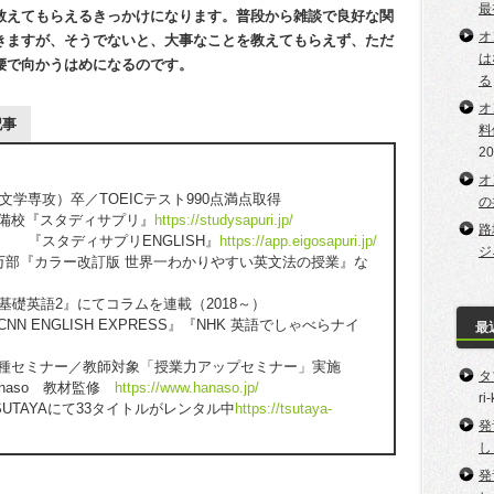
最
教えてもらえるきっかけになります。普段から雑談で良好な関
オ
きますが、そうでないと、大事なことを教えてもらえず、ただ
は
腰で向かうはめになるのです。
る
オ
記事
料
2
オ
学専攻）卒／TOEICテスト990点満点取得
の
予備校『スタディサプリ』
https://studysapuri.jp/
路
プリENGLISH』
https://app.eigosapuri.jp/
ジ
20万部『カラー改訂版 世界一わかりやすい英文法の授業』な
『基礎英語2』にてコラムを連載（2018～）
NN ENGLISH EXPRESS』『NHK 英語でしゃべらナイ
最
各種セミナー／教師対象「授業力アップセミナー」実施
タ
anaso 教材監修
https://www.hanaso.jp/
ri
SUTAYAにて33タイトルがレンタル中
https://tsutaya-
発
し
発