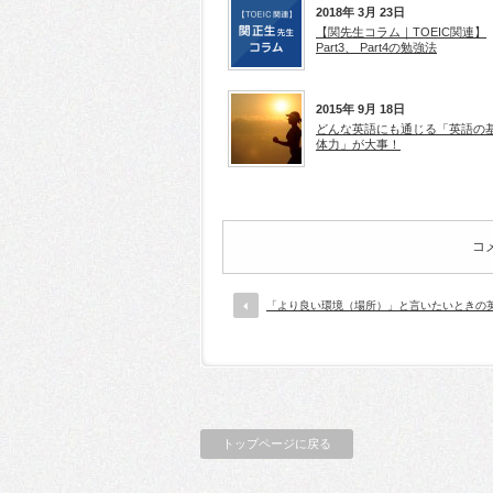
2018年 3月 23日
【関先生コラム｜TOEIC関連】
Part3、 Part4の勉強法
2015年 9月 18日
どんな英語にも通じる「英語の
体力」が大事！
コ
「より良い環境（場所）」と言いたいときの
トップページに戻る