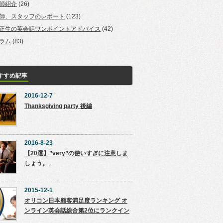
師紹介
(26)
師、スタッフのレポート
(123)
正生の英会話ワンポイントアドバイス
(42)
ラム
(83)
すすめ記事
2016-12-7
Thanksgiving party 後編
2016-8-23
【20選】”very”の使いすぎに注意しま
しょう。
2015-12-1
オリコン日本顧客満足度ランキング オ
ンライン英会話総合第2位にランクイン