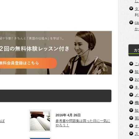
し
タ
利
c
か
カ
こ
知
お
キ
メ
機
知
2016年 4月 26日
英
れば
参考書や問題集は買った日に一気に
やろう！
オ
ス