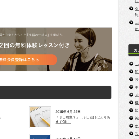
し
タ
利
c
か
カ
こ
知
お
キ
メ
機
知
2015年 6月 24日
証
「３日坊主？」…３日続けばとりあ
英
えずOK！
オ
ス
2021年 2月 12日