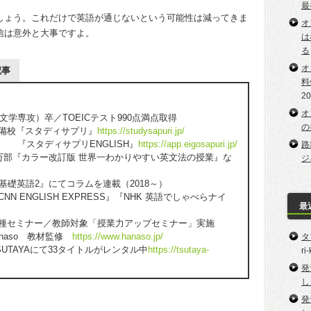
最
しょう。これだけで英語が通じないという可能性は減ってきま
オ
信は意外と大事ですよ。
は
る
オ
記事
料
2
オ
学専攻）卒／TOEICテスト990点満点取得
の
予備校『スタディサプリ』
https://studysapuri.jp/
プリENGLISH』
https://app.eigosapuri.jp/
路
20万部『カラー改訂版 世界一わかりやすい英文法の授業』な
ジ
『基礎英語2』にてコラムを連載（2018～）
NN ENGLISH EXPRESS』『NHK 英語でしゃべらナイ
最
各種セミナー／教師対象「授業力アップセミナー」実施
anaso 教材監修
https://www.hanaso.jp/
タ
SUTAYAにて33タイトルがレンタル中
https://tsutaya-
ri
発
し
発