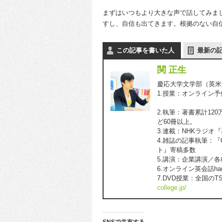
まずはいつもより大きな声で話してみま
すし、自信も出てきます。根拠のない自
この記事を書いた人
最新の
関 正生
慶応大学文学部（英米文
1.授業：オンライン
『スタディサ
2.執筆：著書累計1
ど60冊以上。
3.連載：NHKラジオ
4.雑誌の記事執筆：『C
ト』寄稿多数
5.講演：企業講演／
6.オンライン英会話h
7.DVD授業：全国のT
college.jp/
SNSで共有する