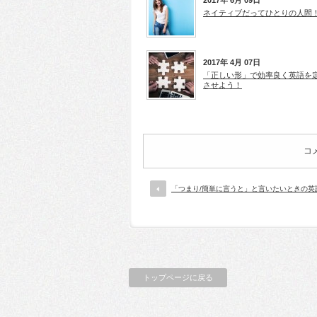
ネイティブだってひとりの人間
2017年 4月 07日
「正しい形」で効率良く英語を
させよう！
コ
「つまり/簡単に言うと」と言いたいときの英
トップページに戻る