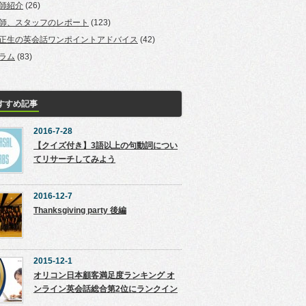
師紹介
(26)
師、スタッフのレポート
(123)
正生の英会話ワンポイントアドバイス
(42)
ラム
(83)
すすめ記事
2016-7-28
【クイズ付き】3語以上の句動詞につい
てリサーチしてみよう
2016-12-7
Thanksgiving party 後編
2015-12-1
オリコン日本顧客満足度ランキング オ
ンライン英会話総合第2位にランクイン