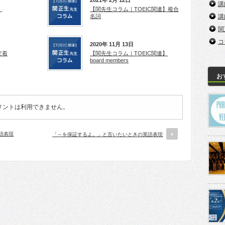
講
！
【関先生コラム｜TOEIC関連】複合
名詞
講
関
コ
2020年 11月 13日
定着
【関先生コラム｜TOEIC関連】
board members
お
メントは利用できません。
語表現
「～を保証するよ。」と言いたいときの英語表現