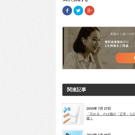
Facebook
ク
ク
で
リ
リ
共
ッ
ッ
有
ク
ク
(新
し
し
し
て
て
い
Twitter
Google+
ウ
で
で
ィ
共
共
ン
有
有
ド
(新
(新
ウ
し
し
で
い
い
開
ウ
ウ
き
ィ
ィ
ま
ン
ン
す)
ド
ド
ウ
ウ
で
で
開
開
き
き
ま
ま
す)
す)
関連記事
2015年 7月 27日
「忘れる」のは脳が「正常」な
拠！
2017年 6月 09日