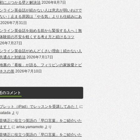
初にぶつかる壁と解決法
2026年8月7日
ンライン英会話が続かない人は意志が弱いわけで
ない｜止まる原因は「やる気」よりも仕組みにあ
2026年7月31日
ンライン英会話を始める前から緊張する人へ｜無
体験前の不安を軽くする考え方と続けるコツ
026年7月27日
ンライン英会話がめんどくさい理由｜続かない人
共通点と対処法
2026年7月17日
地裏の「看板」が語る、フィリピンの家族愛とビ
ネスの形
2026年7月10日
近のコメント
ブレット（iPad）でレッスンを受講してみた！
に
-katada
より
音矯正に役立つ英語の「早口言葉」をご紹介いた
ます！
に
arisa.yamamoto
より
音矯正に役立つ英語の「早口言葉」をご紹介いた