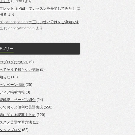
ます！
に
neco
より
ブレット（iPad）でレッスンを受講してみた！
に
用者
より
an’t,cannot,can notの正しい使い分けをご存知です
？
に
arisa.yamamoto
より
テゴリー
のブログについて
(9)
ってそうで知らない英語
(5)
知らせ
(13)
ャンペーン情報
(25)
ディア掲載情報
(3)
能解説、サービス紹介
(24)
っておくと便利な英語表現
(550)
語に関する記事まとめ
(120)
ススメ英語学習方法
(11)
タッフブログ
(82)