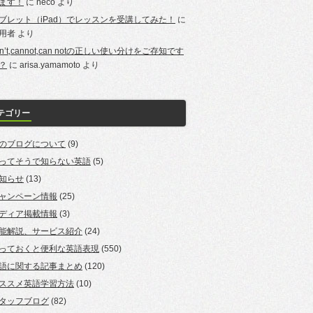
ます！
に
neco
より
ブレット（iPad）でレッスンを受講してみた！
に
用者
より
an’t,cannot,can notの正しい使い分けをご存知です
？
に
arisa.yamamoto
より
テゴリー
のブログについて
(9)
ってそうで知らない英語
(5)
知らせ
(13)
ャンペーン情報
(25)
ディア掲載情報
(3)
能解説、サービス紹介
(24)
っておくと便利な英語表現
(550)
語に関する記事まとめ
(120)
ススメ英語学習方法
(10)
タッフブログ
(82)