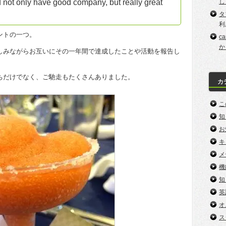
d not only have good company, but really great
し
タ
利
ントの一つ。
c
か
しみながらお互いにその一年間で達成したことや活動を報告し
ちだけでなく、ご馳走もたくさんありました。
カ
こ
知
お
キ
メ
機
知
英
オ
ス