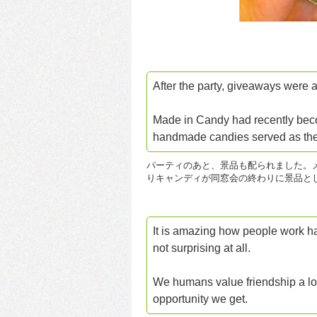
After the party, giveaways were 
Made in Candy had recently beco
handmade candies served as the g
パーティのあと、景品も配られました。
りキャンディが同窓会の終わりに景品と
It is amazing how people work ha
not surprising at all.
We humans value friendship a lot
opportunity we get.