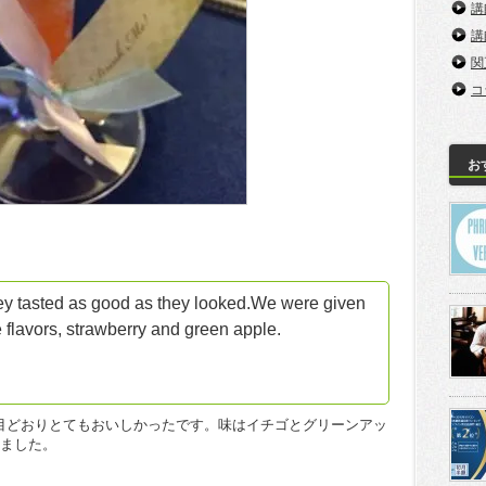
講
講
関
コ
お
hey tasted as good as they looked.We were given
 flavors, strawberry and green apple.
目どおりとてもおいしかったです。味はイチゴとグリーンアッ
きました。