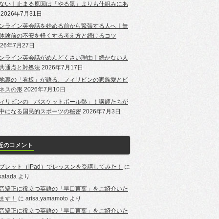
ない｜止まる原因は「やる気」よりも仕組みにあ
2026年7月31日
ンライン英会話を始める前から緊張する人へ｜無
体験前の不安を軽くする考え方と続けるコツ
026年7月27日
ンライン英会話がめんどくさい理由｜続かない人
共通点と対処法
2026年7月17日
地裏の「看板」が語る、フィリピンの家族愛とビ
ネスの形
2026年7月10日
ィリピンの「バスケットボール熱」！講師たちが
中になる国民的スポーツの秘密
2026年7月3日
近のコメント
ブレット（iPad）でレッスンを受講してみた！
に
-katada
より
音矯正に役立つ英語の「早口言葉」をご紹介いた
ます！
に
arisa.yamamoto
より
音矯正に役立つ英語の「早口言葉」をご紹介いた