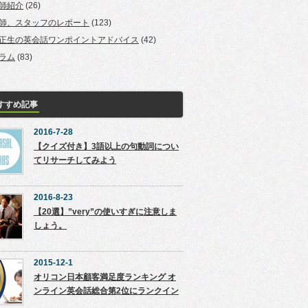
師紹介
(26)
師、スタッフのレポート
(123)
正生の英会話ワンポイントアドバイス
(42)
ラム
(83)
すすめ記事
2016-7-28
【クイズ付き】3語以上の句動詞につい
てリサーチしてみよう
2016-8-23
【20選】”very”の使いすぎに注意しま
しょう。
2015-12-1
オリコン日本顧客満足度ランキング オ
ンライン英会話総合第2位にランクイン