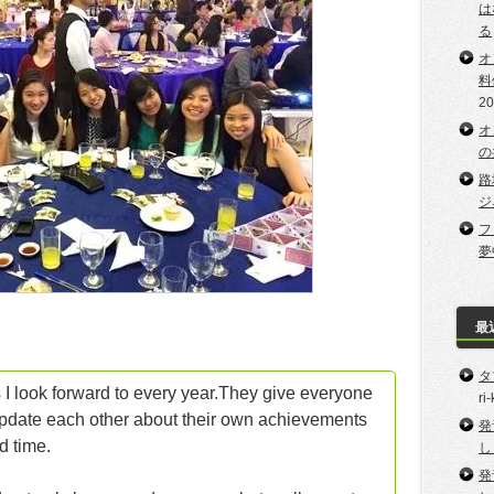
は
る
オ
料
2
オ
の
路
ジ
フ
夢
最
タ
I look forward to every year.They give everyone
ri
update each other about their own achievements
発
d time.
し
発