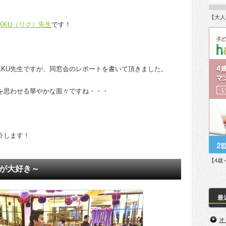
【大人
IKKU（リク）先生
です！
KKU先生ですが、同窓会のレポートを書いて頂きました。
会を思わせる華やかな面々ですね・・・
介します！
【4歳
窓会が大好き～
最
オ