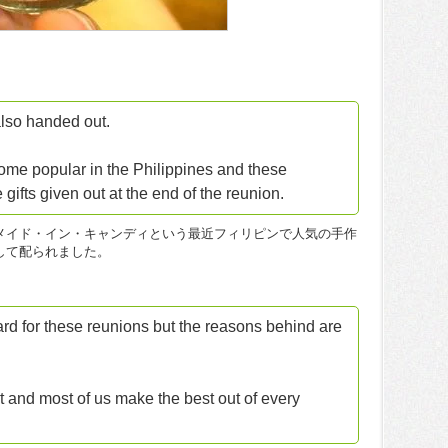
also handed out.
me popular in the Philippines and these
ifts given out at the end of the reunion.
メイド・イン・キャンディという最近フィリピンで人気の手作
して配られました。
rd for these reunions but the reasons behind are
 and most of us make the best out of every