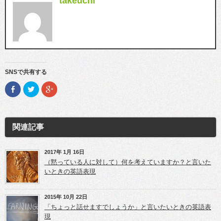
takeuchi
SNSで共有する
F
ク
ク
a
リ
リ
c
ッ
ッ
e
ク
ク
b
し
し
o
て
て
o
T
G
関連記事
k
w
o
で
i
o
共
t
g
有
t
l
(新
e
e
2017年 1月 16日
し
r
+
（黙っている人に対して）何を考えていますか？と言いた
い
で
で
ウ
共
共
いときの英語表現
ィ
有
有
ン
(新
(新
ド
し
し
ウ
い
い
2015年 10月 22日
で
ウ
ウ
開
ィ
ィ
「ちょっと話せますでしょうか」と言いたいときの英語表
き
ン
ン
現
ま
ド
ド