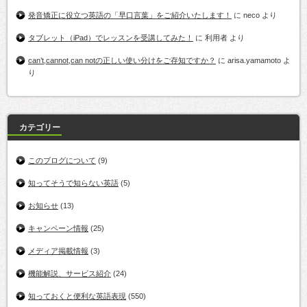
発音矯正に役立つ英語の「早口言葉」をご紹介いたします！
に
neco
より
タブレット（iPad）でレッスンを受講してみた！
に
利用者
より
can’t,cannot,can notの正しい使い分けをご存知ですか？
に
arisa.yamamoto
よ
り
カテゴリー
このブログについて
(9)
知ってそうで知らない英語
(5)
お知らせ
(13)
キャンペーン情報
(25)
メディア掲載情報
(3)
機能解説、サービス紹介
(24)
知っておくと便利な英語表現
(550)