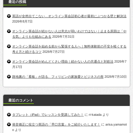
最近の投稿
英語が全然出てこない…オンライン英会話初心者が最初にぶつかる壁と解決法
2026年8月7日
オンライン英会話が続かない人は意志が弱いわけではない｜止まる原因は「や
る気」よりも仕組みにある
2026年7月31日
オンライン英会話を始める前から緊張する人へ｜無料体験前の不安を軽くする
考え方と続けるコツ
2026年7月27日
オンライン英会話がめんどくさい理由｜続かない人の共通点と対処法
2026年7
月17日
路地裏の「看板」が語る、フィリピンの家族愛とビジネスの形
2026年7月10日
最近のコメント
タブレット（iPad）でレッスンを受講してみた！
に
ri-katada
より
発音矯正に役立つ英語の「早口言葉」をご紹介いたします！
に
arisa.yamamot
o
より