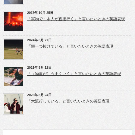
す)
ウ
ウ
で
で
開
開
き
き
2017年 10月 25日
ま
ま
「実物で・本人が直接行く」と言いたいときの英語表現
す)
す)
2024年 6月 27日
「頭一つ抜けている」と言いたいときの英語表現
2021年 8月 12日
「（物事が）うまくいく」と言いたいときの英語表現
2023年 8月 24日
「大流行している」と言いたいときの英語表現