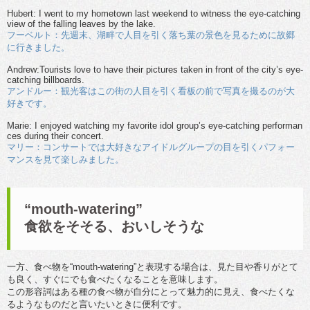
Hubert: I went to my hometown last weekend to witness the eye-catching
view of the falling leaves by the lake.
フーベルト：先週末、湖畔で人目を引く落ち葉の景色を見るために故郷
に行きました。
Andrew:Tourists love to have their pictures taken in front of the city’s eye-
catching billboards.
アンドルー：観光客はこの街の人目を引く看板の前で写真を撮るのが大
好きです。
Marie: I enjoyed watching my favorite idol group’s eye-catching performan
ces during their concert.
マリー：コンサートでは大好きなアイドルグループの目を引くパフォー
マンスを見て楽しみました。
“mouth-watering”
食欲をそそる、おいしそうな
一方、食べ物を“mouth-watering”と表現する場合は、見た目や香りがとて
も良く、すぐにでも食べたくなることを意味します。
この形容詞はある種の食べ物が自分にとって魅力的に見え、食べたくな
るようなものだと言いたいときに便利です。