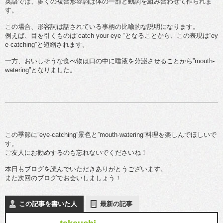
英語では、多くの複合形容詞は体の一部と動詞を組み合わせて作られま
す。
この場合、形容詞は話されている事柄の比喩的な説明になります。
例えば、目を引くものは”catch your eye “となることから、この表現は”ey
e-catching”と短縮されます。
一方、おいしそうな食べ物は口の中に唾液を分泌させることから”mouth-
watering”となりました。
この季節に”eye-catching”景色と”mouth-watering”料理を楽しんでほしいで
す。
ご友人にお勧めするのも忘れないでくださいね！
本日もブログを読んでいただきありがとうございます。
また次回のブログでお会いしましょう！
この記事を書いた人
最新の記事