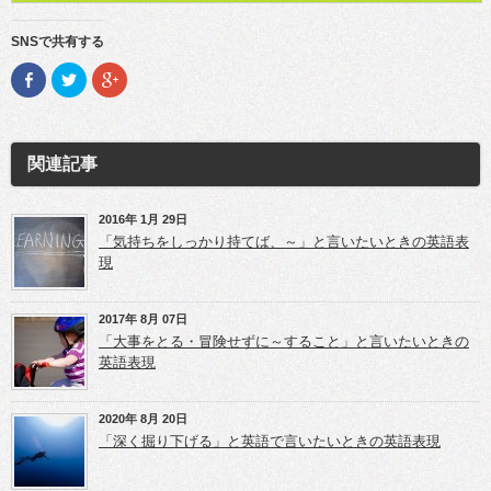
SNSで共有する
F
ク
ク
a
リ
リ
c
ッ
ッ
e
ク
ク
b
し
し
o
て
て
o
T
G
関連記事
k
w
o
で
i
o
共
t
g
有
t
l
(新
e
e
2016年 1月 29日
し
r
+
「気持ちをしっかり持てば、～」と言いたいときの英語表
い
で
で
ウ
共
共
現
ィ
有
有
ン
(新
(新
ド
し
し
ウ
い
い
2017年 8月 07日
で
ウ
ウ
開
ィ
ィ
「大事をとる・冒険せずに～すること」と言いたいときの
き
ン
ン
英語表現
ま
ド
ド
す)
ウ
ウ
で
で
開
開
き
き
2020年 8月 20日
ま
ま
「深く掘り下げる」と英語で言いたいときの英語表現
す)
す)