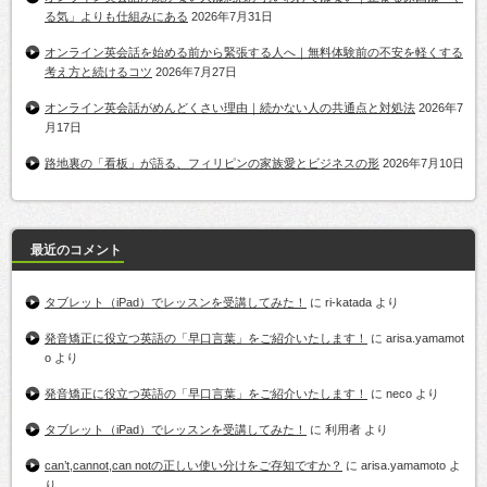
る気」よりも仕組みにある
2026年7月31日
オンライン英会話を始める前から緊張する人へ｜無料体験前の不安を軽くする
考え方と続けるコツ
2026年7月27日
オンライン英会話がめんどくさい理由｜続かない人の共通点と対処法
2026年7
月17日
路地裏の「看板」が語る、フィリピンの家族愛とビジネスの形
2026年7月10日
最近のコメント
タブレット（iPad）でレッスンを受講してみた！
に
ri-katada
より
発音矯正に役立つ英語の「早口言葉」をご紹介いたします！
に
arisa.yamamot
o
より
発音矯正に役立つ英語の「早口言葉」をご紹介いたします！
に
neco
より
タブレット（iPad）でレッスンを受講してみた！
に
利用者
より
can’t,cannot,can notの正しい使い分けをご存知ですか？
に
arisa.yamamoto
よ
り