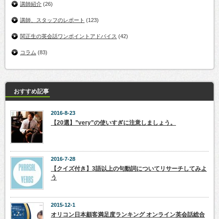
講師紹介
(26)
講師、スタッフのレポート
(123)
関正生の英会話ワンポイントアドバイス
(42)
コラム
(83)
おすすめ記事
2016-8-23
【20選】”very”の使いすぎに注意しましょう。
2016-7-28
【クイズ付き】3語以上の句動詞についてリサーチしてみよ
う
2015-12-1
オリコン日本顧客満足度ランキング オンライン英会話総合