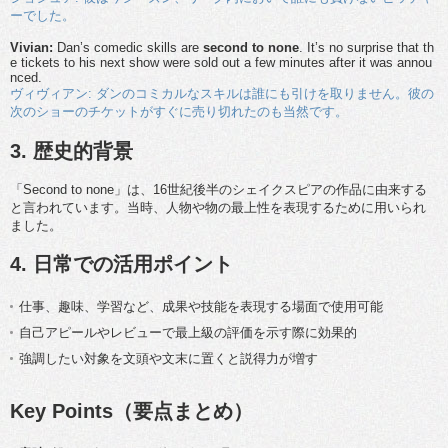
ーでした。
Vivian:
Dan’s comedic skills are
second to none
. It’s no surprise that th
e tickets to his next show were sold out a few minutes after it was annou
nced.
ヴィヴィアン: ダンのコミカルなスキルは誰にも引けを取りません。彼の
次のショーのチケットがすぐに売り切れたのも当然です。
3. 歴史的背景
「Second to none」は、16世紀後半のシェイクスピアの作品に由来する
と言われています。当時、人物や物の最上性を表現するために用いられ
ました。
4. 日常での活用ポイント
仕事、趣味、学習など、成果や技能を表現する場面で使用可能
自己アピールやレビューで最上級の評価を示す際に効果的
強調したい対象を文頭や文末に置くと説得力が増す
Key Points（要点まとめ）