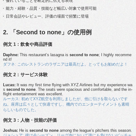
優れていることを断定的に伝える表現
能力・経験・品質・技能など幅広い対象で使用可能
日常会話やレビュー、評価の場面で頻繁に登場
2. 「Second to none」の使用例
例文 1：飲食や商品評価
Daphne:
This restaurant’s lasagna is
second to none
; I highly recomme
nd it!
ダフネ: このレストランのラザニアは最高だよ。とってもお勧めだよ！
例文 2：サービス体験
Lucas:
It was my first time flying with XYZ Airlines but my experience wa
s
second to none
. The seats were spacious and comfortable, and the in-
flight entertainment was excellent.
ルーカス: 初めてXYZ航空を利用しましたが、他に引けを取らないです
ね。座席は広々として快適ですし、機内でのエンターテイメントも素晴
らしいものでした。
例文 3：人物・技能の評価
Joshua:
He is
second to none
among the league’s pitchers this season.
ジョシュア: 彼は今シーズン、リーグ内において誰にも負けないピッチャ