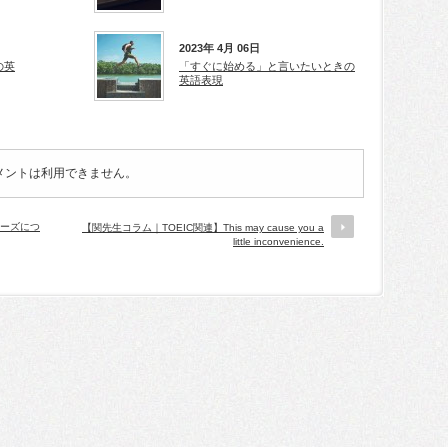
2023年 4月 06日
の英
「すぐに始める」と言いたいときの
英語表現
メントは利用できません。
レーズにつ
【関先生コラム｜TOEIC関連】This may cause you a
little inconvenience.