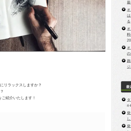
最
オ
は
る
オ
料
2
オ
の
路
ジ
うにリラックスしますか？
最
か？
をご紹介いたします！
タ
ri
発
し
発