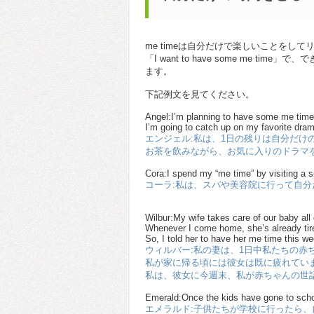
me timeは自分だけで楽しいことをし
「I want to have some me 
ます。
下記例文を見てください。
Angel:I’m planning to have some me time f
I’m going to catch up on my favorite dra
エンジェル:私は、1日の残りは自分だけ
お茶を飲みながら、お気に入りのドラマ
Cora:I spend my “me time” by visiting a 
コーラ:私は、スパや美容院に行って自
Wilbur:My wife takes care of our baby all
Whenever I come home, she’s already tir
So, I told her to have her me time this we
ウィルバー:私の妻は、1日中私たちの赤
私が家に帰る頃には彼女は既に疲れてい
私は、彼女に今週末、私が赤ちゃんの世
Emerald:Once the kids have gone to schoo
エメラルド:子供たちが学校に行ったら