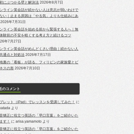
初にぶつかる壁と解決法
2026年8月7日
ンライン英会話が続かない人は意志が弱いわけで
ない｜止まる原因は「やる気」よりも仕組みにあ
2026年7月31日
ンライン英会話を始める前から緊張する人へ｜無
体験前の不安を軽くする考え方と続けるコツ
026年7月27日
ンライン英会話がめんどくさい理由｜続かない人
共通点と対処法
2026年7月17日
地裏の「看板」が語る、フィリピンの家族愛とビ
ネスの形
2026年7月10日
近のコメント
ブレット（iPad）でレッスンを受講してみた！
に
-katada
より
音矯正に役立つ英語の「早口言葉」をご紹介いた
ます！
に
arisa.yamamoto
より
音矯正に役立つ英語の「早口言葉」をご紹介いた