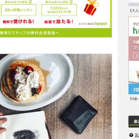
【大人
【4歳
最
英