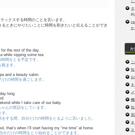
し
タ
利
てリラックスする時間のことを言います。
c
time」で、できるときにやりたいことに時間を割きたいと伝えることができ
か
カ
or the rest of the day.
ma while sipping some tea.
の時間をとる予定です。
こ
を観ます。
知
spa and a beauty salon.
お
分だけの時間を過ごします。
キ
メ
 day long.
ed.
機
ekend while I take care of our baby.
知
ちゃんの世話をしています。
ます。
英
話をする間、自分だけの時間をとるように言いました。
オ
l, that’s when I’ll start having my “me time” at home.
ス
、自分だけの時間をとり始めることができます。