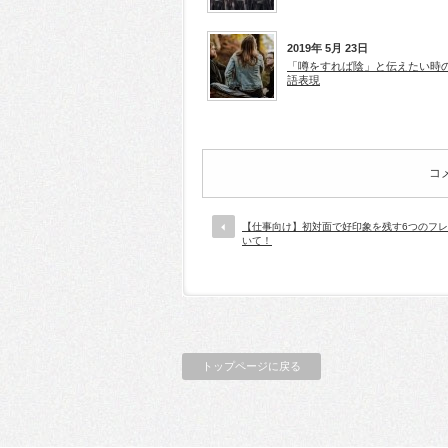
2019年 5月 23日
「噂をすれば陰」と伝えたい時
語表現
コ
【仕事向け】初対面で好印象を残す6つのフ
いて！
トップページに戻る