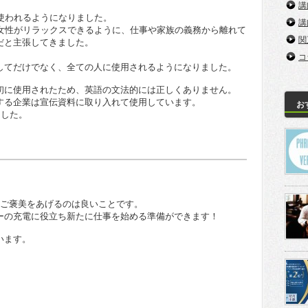
講
使われるようになりました。
講
、女性がリラックスできるように、仕事や家族の義務から離れて
関
だと主張してきました。
。
コ
してだけでなく、全ての人に使用されるようになりました。
初に使用されたため、英語の文法的には正しくありません。
する企業は宣伝資料に取り入れて使用しています。
お
ました。
にご褒美をあげるのは良いことです。
ーの充電に役立ち新たに仕事を始める準備ができます！
います。