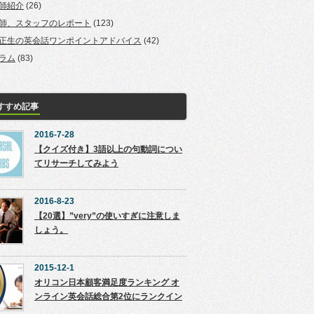
師紹介
(26)
師、スタッフのレポート
(123)
正生の英会話ワンポイントアドバイス
(42)
ラム
(83)
すすめ記事
2016-7-28
【クイズ付き】3語以上の句動詞につい
てリサーチしてみよう
2016-8-23
【20選】”very”の使いすぎに注意しま
しょう。
2015-12-1
オリコン日本顧客満足度ランキング オ
ンライン英会話総合第2位にランクイン