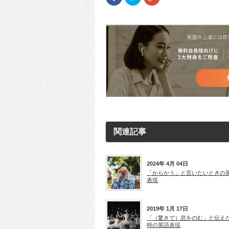
で
リ
リ
共
ッ
ッ
有
ク
ク
(新
し
し
し
て
て
い
Twitter
Google+
ウ
で
で
ィ
共
共
ン
有
有
ド
(新
(新
ウ
し
し
で
い
い
開
ウ
ウ
き
ィ
ィ
ま
ン
ン
す)
ド
ド
ウ
ウ
で
で
開
開
き
き
ま
ま
す)
す)
関連記事
2024年 4月 04日
「からかう」と言いたいときの
表現
2019年 1月 17日
「（驚きで）息をのむ」と伝え
時の英語表現