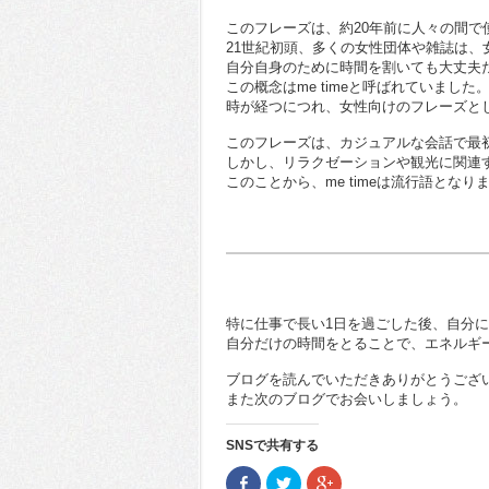
このフレーズは、約20年前に人々の間で
21世紀初頭、多くの女性団体や雑誌は
自分自身のために時間を割いても大丈夫
この概念はme timeと呼ばれていました
時が経つにつれ、女性向けのフレーズと
このフレーズは、カジュアルな会話で最
しかし、リラクゼーションや観光に関連
このことから、me timeは流行語となり
特に仕事で長い1日を過ごした後、自分
自分だけの時間をとることで、エネルギ
ブログを読んでいただきありがとうござ
また次のブログでお会いしましょう。
SNSで共有する
Facebook
ク
ク