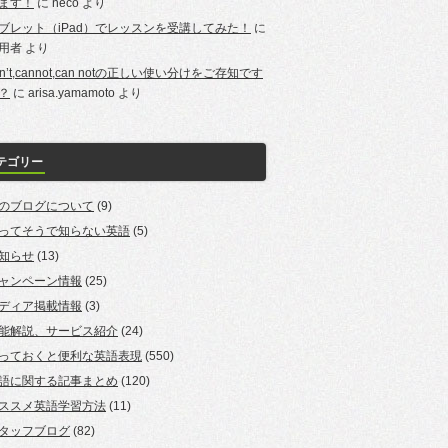
ます！
に
neco
より
ブレット（iPad）でレッスンを受講してみた！
に
用者
より
an’t,cannot,can notの正しい使い分けをご存知です
？
に
arisa.yamamoto
より
テゴリー
のブログについて
(9)
ってそうで知らない英語
(5)
知らせ
(13)
ャンペーン情報
(25)
ディア掲載情報
(3)
能解説、サービス紹介
(24)
っておくと便利な英語表現
(550)
語に関する記事まとめ
(120)
ススメ英語学習方法
(11)
タッフブログ
(82)