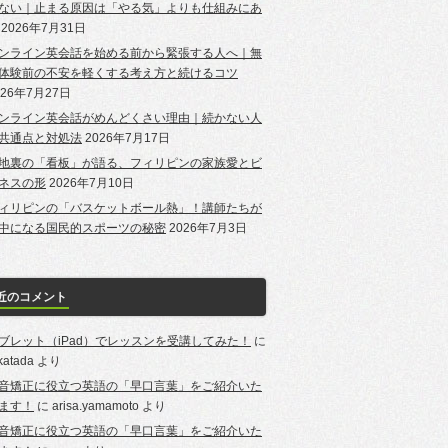
ない｜止まる原因は「やる気」よりも仕組みにあ
2026年7月31日
ンライン英会話を始める前から緊張する人へ｜無
体験前の不安を軽くする考え方と続けるコツ
026年7月27日
ンライン英会話がめんどくさい理由｜続かない人
共通点と対処法
2026年7月17日
地裏の「看板」が語る、フィリピンの家族愛とビ
ネスの形
2026年7月10日
ィリピンの「バスケットボール熱」！講師たちが
中になる国民的スポーツの秘密
2026年7月3日
近のコメント
ブレット（iPad）でレッスンを受講してみた！
に
-katada
より
音矯正に役立つ英語の「早口言葉」をご紹介いた
ます！
に
arisa.yamamoto
より
音矯正に役立つ英語の「早口言葉」をご紹介いた