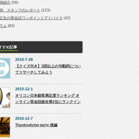
師紹介
(26)
師、スタッフのレポート
(123)
正生の英会話ワンポイントアドバイス
(42)
ラム
(83)
すすめ記事
2016-7-28
【クイズ付き】3語以上の句動詞につい
てリサーチしてみよう
2015-12-1
オリコン日本顧客満足度ランキング オ
ンライン英会話総合第2位にランクイン
2016-12-7
Thanksgiving party 後編