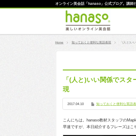
オンライン英会話「hanaso」公式ブログ。講
Home
知っておくと便利な英語表現
「(人と)
「(人と)いい関係でス
現
2017.04.10
知っておくと便利な英語
こんにちは。hanaso教材スタッフのMap
早速ですが、本日紹介するフレーズはこ