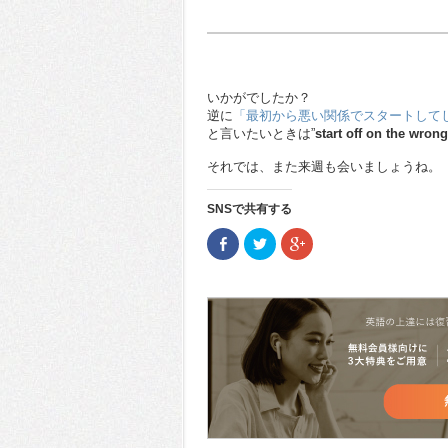
いかがでしたか？
逆に
「最初から悪い関係でスタートして
と言いたいときは”
start off on the wrong
それでは、また来週も会いましょうね。
SNSで共有する
Facebook
ク
ク
で
リ
リ
共
ッ
ッ
有
ク
ク
(新
し
し
し
て
て
い
Twitter
Google+
ウ
で
で
ィ
共
共
ン
有
有
ド
(新
(新
ウ
し
し
で
い
い
開
ウ
ウ
き
ィ
ィ
ま
ン
ン
す)
ド
ド
ウ
ウ