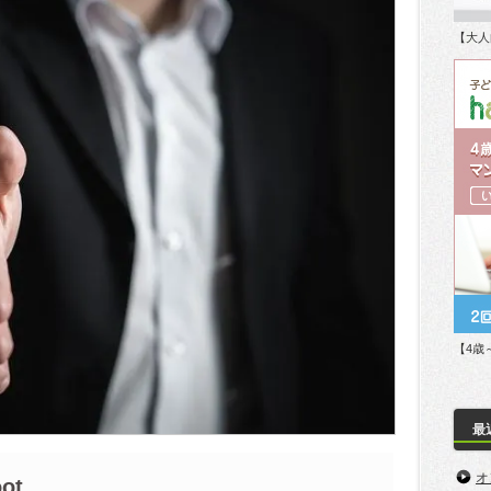
【大人
【4歳
最
オ
oot