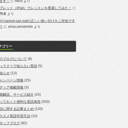
ます！
に
neco
より
ブレット（iPad）でレッスンを受講してみた！
に
用者
より
an’t,cannot,can notの正しい使い分けをご存知です
？
に
arisa.yamamoto
より
テゴリー
のブログについて
(9)
ってそうで知らない英語
(5)
知らせ
(13)
ャンペーン情報
(25)
ディア掲載情報
(3)
能解説、サービス紹介
(24)
っておくと便利な英語表現
(550)
語に関する記事まとめ
(120)
ススメ英語学習方法
(10)
タッフブログ
(82)