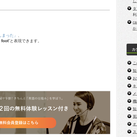
し
タ
利
c
か
しまった」
、
 foot
“と表現できます。
カ
こ
知
お
キ
メ
機
知
英
オ
ス