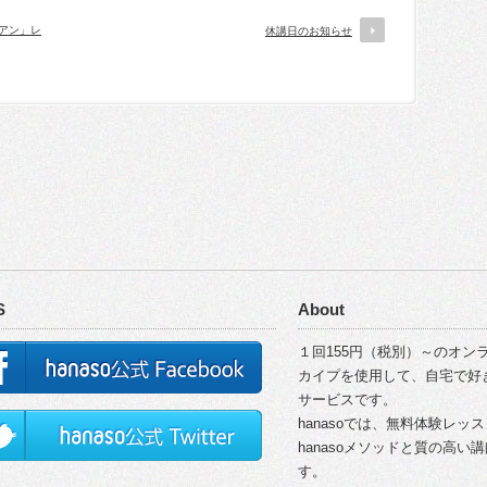
リアン」レ
休講日のお知らせ
S
About
１回155円（税別）～のオンラ
カイプを使用して、自宅で好
サービスです。
hanasoでは、無料体験レッ
hanasoメソッドと質の高
す。