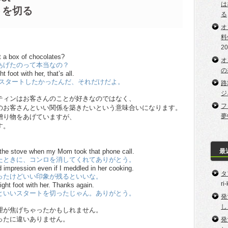
は
トを切る
る
オ
料
2
nt a box of chocolates?
オ
あげたのって本当なの？
の
ht foot with her, that’s all.
でスタートしたかったんだ、それだけだよ。
路
ジ
ティンはお客さんのことが好きなのではなく、
フ
のお客さんといい関係を築きたいという意味合いになります。
夢
贈り物をあげていますが、
す。
最
f the stove when my Mom took that phone call.
たときに、コンロを消してくれてありがとう。
d impression even if I meddled in her cooking.
タ
ったけどいい印象が残るといいな。
ri
right foot with her. Thanks again.
といいスタートを切ったじゃん。ありがとう。
発
し
理が焦げちゃったかもしれません。
ったに違いありません。
発