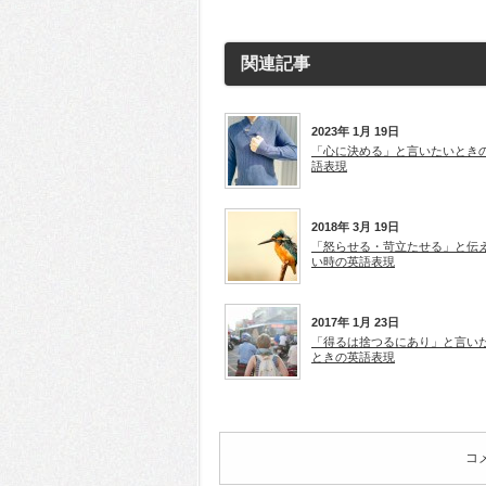
で
で
開
開
き
き
ま
ま
す)
す)
関連記事
2023年 1月 19日
「心に決める」と言いたいとき
語表現
2018年 3月 19日
「怒らせる・苛立たせる」と伝
い時の英語表現
2017年 1月 23日
「得るは捨つるにあり」と言い
ときの英語表現
コ