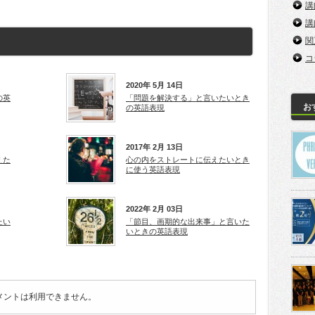
講
講
関
コ
2020年 5月 14日
の英
「問題を解決する」と言いたいとき
お
の英語表現
2017年 2月 13日
えた
心の内をストレートに伝えたいとき
に使う英語表現
2022年 2月 03日
たい
「節目、画期的な出来事」と言いた
いときの英語表現
メントは利用できません。