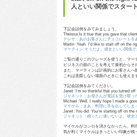
人といい関係でスター
下記会話例をみてみましょう。
Theresa:Is it true that you gave that clie
テレサ：あのお客さんにチョコレートを
Martin :Yeah. I’d like to start off on the rig
マーティン:そうだよ。彼女といい関係
ご覧の通りこのフレーズを使うと、マー
ビジネスの面のことを考えて最初からそ
また、マーティンは計画的にお客さんへ
これは意図しない場面のときにも使えま
下記会話例をみてください。
Janet :I’m so thankful that you turned of
ジャネット：お母さんが電話を受け取っ
Michael :Well, I really hope I made a goo
マイケル：まあ、料理に手を出してしま
Janet :You did. You’re starting off on the 
ジャネット：残ったに違いないよ。彼女
マイケルがコンロを消さなかったら、料
気が利くマイケルはきっといい印象が残