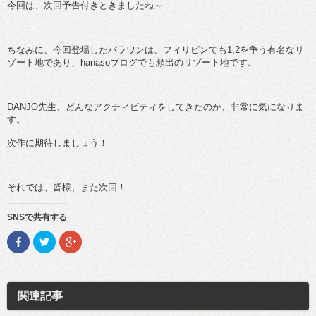
今回は、次回予告付きときましたね～
ちなみに、今回登場したパラワンは、フィリピンでも1,2を争う有名なリ
ゾート地であり、hanasoブログでも頻出のリゾート地です。
DANJO先生、どんなアクティビティをしてきたのか、非常に気になりま
す。
次作に期待しましょう！
それでは、皆様、また次回！
SNSで共有する
F
ク
ク
a
リ
リ
c
ッ
ッ
e
ク
ク
b
し
し
o
て
て
o
T
G
関連記事
k
w
o
で
i
o