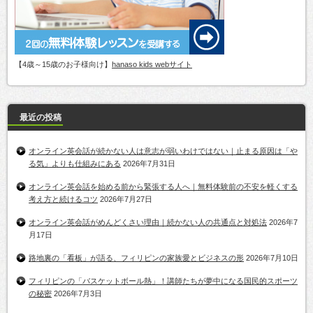
【4歳～15歳のお子様向け】
hanaso kids webサイト
最近の投稿
オンライン英会話が続かない人は意志が弱いわけではない｜止まる原因は「や
る気」よりも仕組みにある
2026年7月31日
オンライン英会話を始める前から緊張する人へ｜無料体験前の不安を軽くする
考え方と続けるコツ
2026年7月27日
オンライン英会話がめんどくさい理由｜続かない人の共通点と対処法
2026年7
月17日
路地裏の「看板」が語る、フィリピンの家族愛とビジネスの形
2026年7月10日
フィリピンの「バスケットボール熱」！講師たちが夢中になる国民的スポーツ
の秘密
2026年7月3日