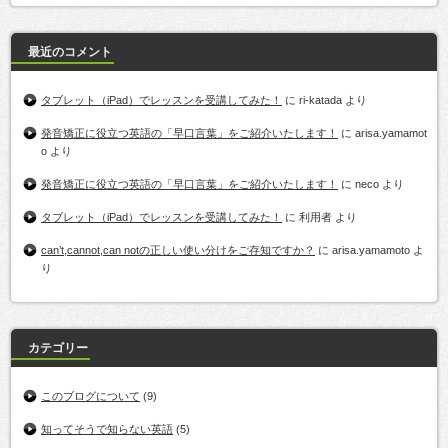
最近のコメント
タブレット（iPad）でレッスンを受講してみた！
に
ri-katada
より
発音矯正に役立つ英語の「早口言葉」をご紹介いたします！
に
arisa.yamamot
o
より
発音矯正に役立つ英語の「早口言葉」をご紹介いたします！
に
neco
より
タブレット（iPad）でレッスンを受講してみた！
に
利用者
より
can’t,cannot,can notの正しい使い分けをご存知ですか？
に
arisa.yamamoto
よ
り
カテゴリー
このブログについて
(9)
知ってそうで知らない英語
(5)