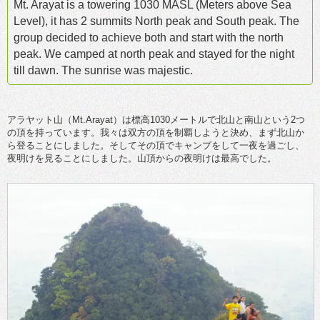
Mt. Arayat is a towering 1030 MASL (Meters above Sea
Level), it has 2 summits North peak and South peak. The
group decided to achieve both and start with the north
peak. We camped at north peak and stayed for the night
till dawn. The sunrise was majestic.
アラヤット山（Mt.Arayat）は標高1030メートルで北山と南山という2つ
の頂を持っています。我々は双方の頂を制覇しようと決め、まず北山か
ら登ることにしました。そしてその頂でキャンプをして一夜を過ごし、
夜明けを見ることにしました。山頂からの夜明けは最高でした。