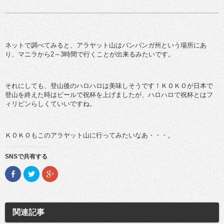
ネットで調べてみると、アラヤット山はパンパンガ州という場所にあ
り、マニラから2～3時間で行くことが出来るみたいです。
それにしても、登山後のハロハロは美味しそうです！ＫＯＫＯが日本で
登山を終えた時はビールで祝杯を上げましたが、ハロハロで祝杯とはフ
ィリピンらしくていいですね。
ＫＯＫＯもこのアラヤット山に行ってみたいなあ・・・。
SNSで共有する
F
ク
ク
a
リ
リ
c
ッ
ッ
e
ク
ク
b
し
し
o
て
て
o
T
G
関連記事
k
w
o
で
i
o