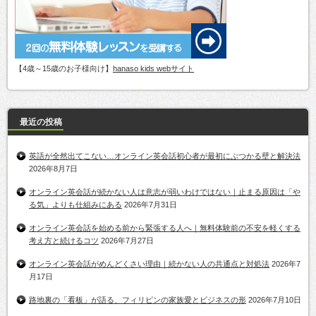
【4歳～15歳のお子様向け】
hanaso kids webサイト
最近の投稿
英語が全然出てこない…オンライン英会話初心者が最初にぶつかる壁と解決法
2026年8月7日
オンライン英会話が続かない人は意志が弱いわけではない｜止まる原因は「や
る気」よりも仕組みにある
2026年7月31日
オンライン英会話を始める前から緊張する人へ｜無料体験前の不安を軽くする
考え方と続けるコツ
2026年7月27日
オンライン英会話がめんどくさい理由｜続かない人の共通点と対処法
2026年7
月17日
路地裏の「看板」が語る、フィリピンの家族愛とビジネスの形
2026年7月10日