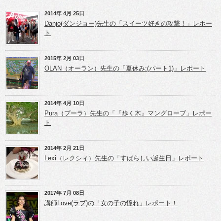
共
t
g
有
t
l
(新
e
e
2014年 4月 25日
し
r
+
Danjo(ダンジョー)先生の「スイーツ好きの攻撃！」レポー
い
で
で
ウ
共
共
ト
ィ
有
有
ン
(新
(新
ド
し
し
ウ
い
い
2015年 2月 03日
で
ウ
ウ
開
ィ
ィ
OLAN（オーラン）先生の「夏休み:(パート1)」レポート
き
ン
ン
ま
ド
ド
す)
ウ
ウ
で
で
開
開
き
き
2014年 4月 10日
ま
ま
Pura（プーラ）先生の「『歩く木』マングローブ」レポー
す)
す)
ト
2014年 2月 21日
Lexi（レクシィ）先生の「すばらしい誕生日」レポート
2017年 7月 08日
講師Love(ラブ)の「女の子の憧れ」レポート！