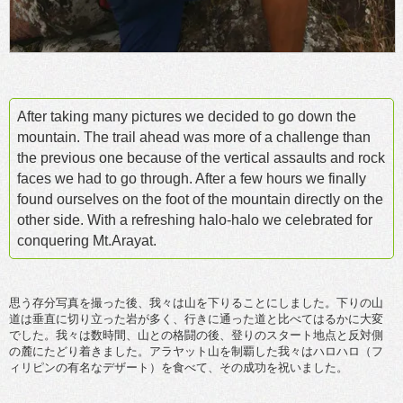
After taking many pictures we decided to go down the
mountain. The trail ahead was more of a challenge than
the previous one because of the vertical assaults and rock
faces we had to go through. After a few hours we finally
found ourselves on the foot of the mountain directly on the
other side. With a refreshing halo-halo we celebrated for
conquering Mt.Arayat.
思う存分写真を撮った後、我々は山を下りることにしました。下りの山
道は垂直に切り立った岩が多く、行きに通った道と比べてはるかに大変
でした。我々は数時間、山との格闘の後、登りのスタート地点と反対側
の麓にたどり着きました。アラヤット山を制覇した我々はハロハロ（フ
ィリピンの有名なデザート）を食べて、その成功を祝いました。