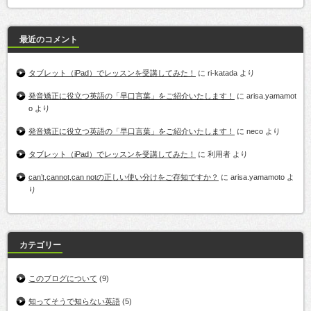
最近のコメント
タブレット（iPad）でレッスンを受講してみた！
に
ri-katada
より
発音矯正に役立つ英語の「早口言葉」をご紹介いたします！
に
arisa.yamamot
o
より
発音矯正に役立つ英語の「早口言葉」をご紹介いたします！
に
neco
より
タブレット（iPad）でレッスンを受講してみた！
に
利用者
より
can’t,cannot,can notの正しい使い分けをご存知ですか？
に
arisa.yamamoto
よ
り
カテゴリー
このブログについて
(9)
知ってそうで知らない英語
(5)