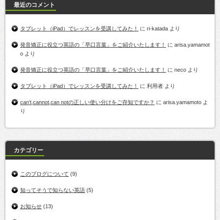
最近のコメント
タブレット（iPad）でレッスンを受講してみた！
に
ri-katada
より
発音矯正に役立つ英語の「早口言葉」をご紹介いたします！
に
arisa.yamamot
o
より
発音矯正に役立つ英語の「早口言葉」をご紹介いたします！
に
neco
より
タブレット（iPad）でレッスンを受講してみた！
に
利用者
より
can’t,cannot,can notの正しい使い分けをご存知ですか？
に
arisa.yamamoto
よ
り
カテゴリー
このブログについて
(9)
知ってそうで知らない英語
(5)
お知らせ
(13)