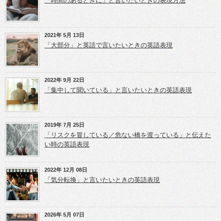
「時間のあるときに」と言いたいときの表現方法
い
で
で
ウ
共
共
ィ
有
有
ン
(新
(新
ド
し
し
ウ
い
い
2021年 5月 13日
で
ウ
ウ
開
ィ
ィ
「大部分」と英語で言いたいときの英語表現
き
ン
ン
ま
ド
ド
す)
ウ
ウ
で
で
開
開
き
き
2022年 9月 22日
ま
ま
「集中して聞いている」と言いたいときの英語表現
す)
す)
2019年 7月 25日
「リスクを冒している／危ない橋を渡っている」と伝えた
い時の英語表現
2022年 12月 08日
「気分転換」と言いたいときの英語表現
2026年 5月 07日