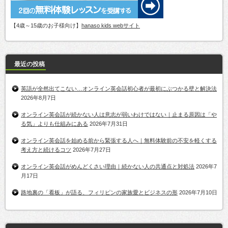
【4歳～15歳のお子様向け】
hanaso kids webサイト
最近の投稿
英語が全然出てこない…オンライン英会話初心者が最初にぶつかる壁と解決法
2026年8月7日
オンライン英会話が続かない人は意志が弱いわけではない｜止まる原因は「や
る気」よりも仕組みにある
2026年7月31日
オンライン英会話を始める前から緊張する人へ｜無料体験前の不安を軽くする
考え方と続けるコツ
2026年7月27日
オンライン英会話がめんどくさい理由｜続かない人の共通点と対処法
2026年7
月17日
路地裏の「看板」が語る、フィリピンの家族愛とビジネスの形
2026年7月10日