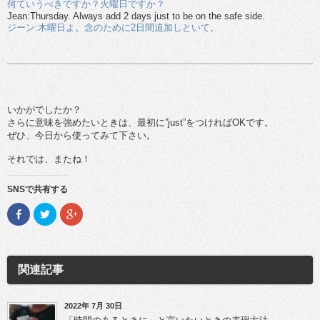
何ていうべきですか？火曜日ですか？
Jean:Thursday. Always add 2 days just to be on the safe side.
ジーン:木曜日よ。念のために2日間追加しといて。
いかがでしたか？
さらに意味を強めたいときは、最初に”just”をつければOKです。
ぜひ、今日から使ってみて下さい。
それでは、またね！
SNSで共有する
F
ク
ク
a
リ
リ
c
ッ
ッ
e
ク
ク
b
し
し
o
て
て
o
T
G
関連記事
k
w
o
で
i
o
共
t
g
有
t
l
(新
e
e
2022年 7月 30日
し
r
+