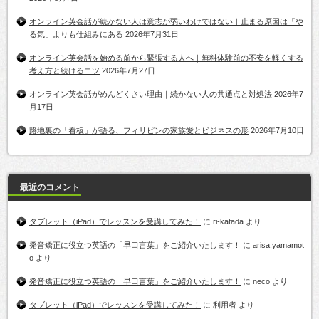
オンライン英会話が続かない人は意志が弱いわけではない｜止まる原因は「や
る気」よりも仕組みにある
2026年7月31日
オンライン英会話を始める前から緊張する人へ｜無料体験前の不安を軽くする
考え方と続けるコツ
2026年7月27日
オンライン英会話がめんどくさい理由｜続かない人の共通点と対処法
2026年7
月17日
路地裏の「看板」が語る、フィリピンの家族愛とビジネスの形
2026年7月10日
最近のコメント
タブレット（iPad）でレッスンを受講してみた！
に
ri-katada
より
発音矯正に役立つ英語の「早口言葉」をご紹介いたします！
に
arisa.yamamot
o
より
発音矯正に役立つ英語の「早口言葉」をご紹介いたします！
に
neco
より
タブレット（iPad）でレッスンを受講してみた！
に
利用者
より