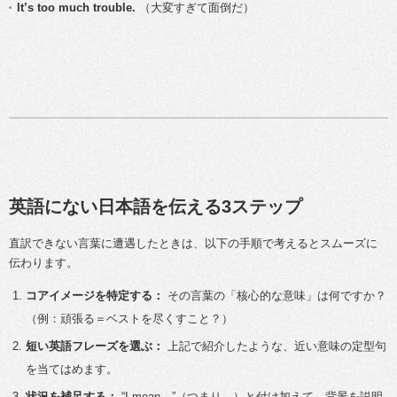
It’s too much trouble.
（大変すぎて面倒だ）
英語にない日本語を伝える3ステップ
直訳できない言葉に遭遇したときは、以下の手順で考えるとスムーズに
伝わります。
コアイメージを特定する：
その言葉の「核心的な意味」は何ですか？
（例：頑張る＝ベストを尽くすこと？）
短い英語フレーズを選ぶ：
上記で紹介したような、近い意味の定型句
を当てはめます。
状況を補足する：
“I mean…”（つまり…）と付け加えて、背景を説明