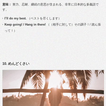
意味：
努力、忍耐、継続の意思が含まれる、非常に日本的な多義語で
す。
I’ll do my best.
（ベストを尽くします）
Keep going! / Hang in there!
（（相手に対して）その調子！/ 踏ん張
って！）
10. めんどくさい