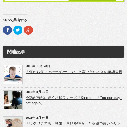
SNSで共有する
F
ク
ク
a
リ
リ
c
ッ
ッ
e
ク
ク
b
し
し
o
て
て
o
T
G
関連記事
k
w
o
で
i
o
共
t
g
有
t
l
(新
e
e
2016年 11月 28日
し
r
+
「何から何まで/一から十まで」と言いたいときの英語表現
い
で
で
ウ
共
共
ィ
有
有
ン
(新
(新
ド
し
し
ウ
い
い
2013年 8月 15日
で
ウ
ウ
開
ィ
ィ
会話が自然に続く相槌フレーズ「Kind of」「You can say t
き
ン
ン
hat again」
ま
ド
ド
す)
ウ
ウ
で
で
開
開
き
き
2021年 2月 04日
ま
ま
「ワクワクする、興奮、喜びを得る」と英語で言いたいと
す)
す)