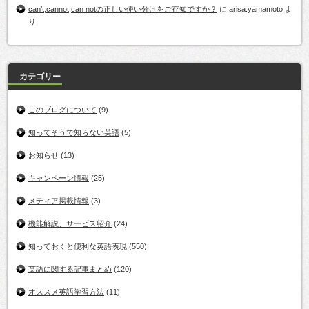
can’t,cannot,can notの正しい使い分けをご存知ですか？
に
arisa.yamamoto
よ
り
カテゴリー
このブログについて
(9)
知ってそうで知らない英語
(5)
お知らせ
(13)
キャンペーン情報
(25)
メディア掲載情報
(3)
機能解説、サービス紹介
(24)
知っておくと便利な英語表現
(550)
英語に関する記事まとめ
(120)
オススメ英語学習方法
(11)