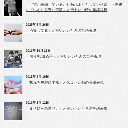
で
ウ
ウ
開
ィ
ィ
「（皆が認識しているが）触れようとしない話題、（無視
き
ン
ン
している）重要な問題」と伝えたい時の英語表現
ま
ド
ド
す)
ウ
ウ
で
で
開
開
き
き
2025年 6月 26日
ま
ま
「応援してる」と言いたいときの英語表現
す)
す)
2016年 10月 18日
「切り札/決め手」と言いたいときの英語表現
2018年 2月 19日
「状況を複雑にする」と伝えたい時の英語表現
2016年 1月 12日
「まさにその通り。」と言いたいときの英語表現