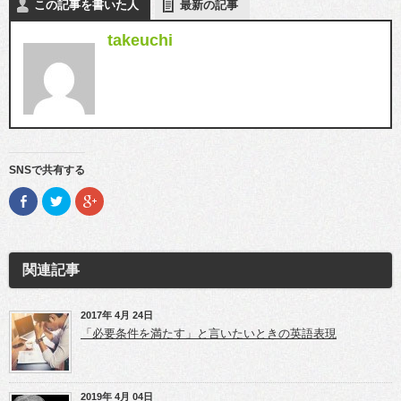
この記事を書いた人
最新の記事
takeuchi
SNSで共有する
F
ク
ク
a
リ
リ
c
ッ
ッ
e
ク
ク
b
し
し
o
て
て
o
T
G
関連記事
k
w
o
で
i
o
共
t
g
有
t
l
(新
e
e
2017年 4月 24日
し
r
+
「必要条件を満たす」と言いたいときの英語表現
い
で
で
ウ
共
共
ィ
有
有
ン
(新
(新
ド
し
し
ウ
い
い
2019年 4月 04日