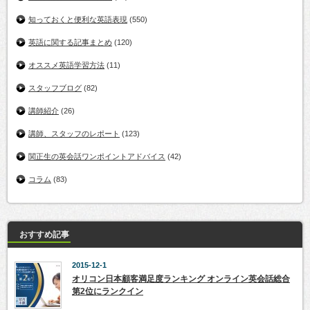
知っておくと便利な英語表現
(550)
英語に関する記事まとめ
(120)
オススメ英語学習方法
(11)
スタッフブログ
(82)
講師紹介
(26)
講師、スタッフのレポート
(123)
関正生の英会話ワンポイントアドバイス
(42)
コラム
(83)
おすすめ記事
2015-12-1
オリコン日本顧客満足度ランキング オンライン英会話総合
第2位にランクイン