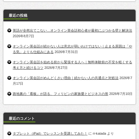
最近の投稿
英語が全然出てこない…オンライン英会話初心者が最初にぶつかる壁と解決法
2026年8月7日
オンライン英会話が続かない人は意志が弱いわけではない｜止まる原因は「や
る気」よりも仕組みにある
2026年7月31日
オンライン英会話を始める前から緊張する人へ｜無料体験前の不安を軽くする
考え方と続けるコツ
2026年7月27日
オンライン英会話がめんどくさい理由｜続かない人の共通点と対処法
2026年7
月17日
路地裏の「看板」が語る、フィリピンの家族愛とビジネスの形
2026年7月10日
最近のコメント
タブレット（iPad）でレッスンを受講してみた！
に
ri-katada
より