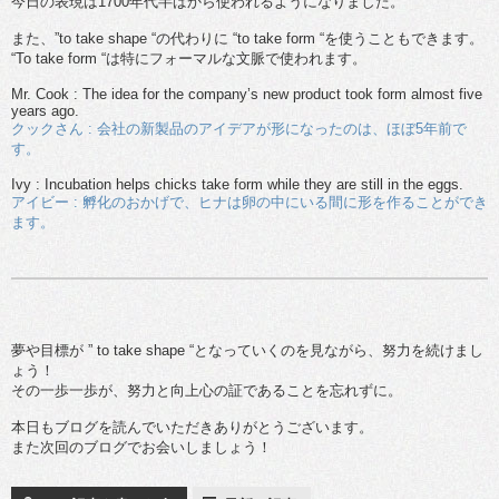
今日の表現は1700年代半ばから使われるようになりました。
また、”to take shape “の代わりに “to take form “を使うこともできます。
“To take form “は特にフォーマルな文脈で使われます。
Mr. Cook : The idea for the company’s new product took form almost five
years ago.
クックさん : 会社の新製品のアイデアが形になったのは、ほぼ5年前で
す。
Ivy : Incubation helps chicks take form while they are still in the eggs.
アイビー : 孵化のおかげで、ヒナは卵の中にいる間に形を作ることができ
ます。
夢や目標が ” to take shape “となっていくのを見ながら、努力を続けまし
ょう！
その一歩一歩が、努力と向上心の証であることを忘れずに。
本日もブログを読んでいただきありがとうございます。
また次回のブログでお会いしましょう！