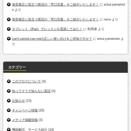
発音矯正に役立つ英語の「早口言葉」をご紹介いたします！
に
arisa.yamamot
o
より
発音矯正に役立つ英語の「早口言葉」をご紹介いたします！
に
neco
より
タブレット（iPad）でレッスンを受講してみた！
に
利用者
より
can’t,cannot,can notの正しい使い分けをご存知ですか？
に
arisa.yamamoto
よ
り
カテゴリー
このブログについて
(9)
知ってそうで知らない英語
(5)
お知らせ
(13)
キャンペーン情報
(25)
メディア掲載情報
(3)
機能解説、サービス紹介
(24)