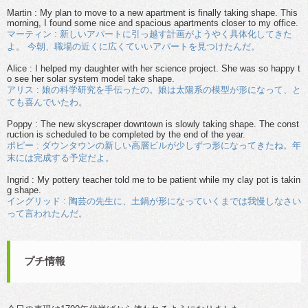
Martin : My plan to move to a new apartment is finally taking shape. This
morning, I found some nice and spacious apartments closer to my office.
マーティン : 新しいアパートに引っ越す計画がようやく具体化してきた
よ。 今朝、職場の近くに広くていいアパートを見つけたんだ。
Alice : I helped my daughter with her science project. She was so happy t
o see her solar system model take shape.
アリス : 娘の科学研究を手伝ったの。娘は太陽系の模型が形になって、と
ても喜んでいたわ。
Poppy : The new skyscraper downtown is slowly taking shape. The const
ruction is scheduled to be completed by the end of the year.
ポピー : ダウンタウンの新しい高層ビルが少しずつ形になってきたね。年
末には完成する予定だよ。
Ingrid : My pottery teacher told me to be patient while my clay pot is takin
g shape.
イングリッド : 陶芸の先生に、土鍋が形になっていくまでは我慢しなさい
って言われたんだ。
プチ情報