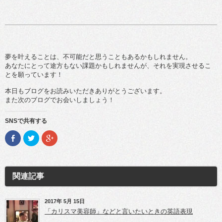
夢を叶えることは、不可能だと思うこともあるかもしれません。
あなたにとって途方もない課題かもしれませんが、それを実現させるこ
とを願っています！
本日もブログをお読みいただきありがとうございます。
また次のブログでお会いしましょう！
SNSで共有する
F
ク
ク
a
リ
リ
c
ッ
ッ
e
ク
ク
b
し
し
o
て
て
o
T
G
関連記事
k
w
o
で
i
o
共
t
g
有
t
l
(新
e
e
2017年 5月 15日
し
r
+
「カリスマ美容師」などと言いたいときの英語表現
い
で
で
ウ
共
共