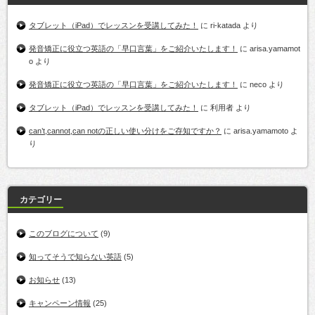
タブレット（iPad）でレッスンを受講してみた！
に
ri-katada
より
発音矯正に役立つ英語の「早口言葉」をご紹介いたします！
に
arisa.yamamot
o
より
発音矯正に役立つ英語の「早口言葉」をご紹介いたします！
に
neco
より
タブレット（iPad）でレッスンを受講してみた！
に
利用者
より
can’t,cannot,can notの正しい使い分けをご存知ですか？
に
arisa.yamamoto
よ
り
カテゴリー
このブログについて
(9)
知ってそうで知らない英語
(5)
お知らせ
(13)
キャンペーン情報
(25)