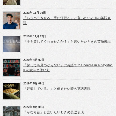
ィ
有
有
ン
(新
(新
ド
し
し
ウ
い
い
2021年 11月 04日
で
ウ
ウ
開
ィ
ィ
「ハラハラさせる、手に汗握る」と言いたいときの英語表
き
ン
ン
現
ま
ド
ド
す)
ウ
ウ
で
で
開
開
き
き
2015年 11月 12日
ま
ま
「手を貸してくれませんか？」と言いたいときの英語表現
す)
す)
2020年 4月 02日
「探しても見つからない」は英語で？a needle in a haystac
k の意味と使い方
2019年 5月 09日
「妊娠している。」と伝えたい時の英語表現
2022年 9月 08日
「かなり昔」と言いたいときの英語表現