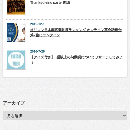
Thanksgiving party 後編
2015-12-1
オリコン日本顧客満足度ランキング オンライン英会話総合
第2位にランクイン
2016-7-28
【クイズ付き】3語以上の句動詞についてリサーチしてみよ
う
アーカイブ