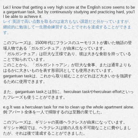
Lei:I know that getting a very high score at the English score seems to be
a gargantuan task, but by continuously studying and practicing hard, you’l
l be able to achieve it.
レイ:英語で高い点数を取るのは途方もない課題だと分かっていますが、
継続的に勉強して一生懸命練習することでそれを達成することができま
す。
このフレーズは、1500年代にフランスのユーモリストが書いた物語の登
場人物である「ガルガンチュア」が由来になっています。
「ガルガンチュア」は巨大な王様であり、彼は大きな食欲を持っている
ことで知られています。
このことから、「ガルガントゥアン」が巨大な食事、または通常よりも
はるかに大きいものを表す形容詞としても使用されています。
gargantuan taskは、これから取り組むことがどれほど大きいかを強調す
るために使用できます。
また、gargantuan taskとは別に、herculean taskやherculean effortといっ
たフレーズも使うことができます。
e.g.It was a herculean task for me to clean up the whole apartment alone.
例:アパート全体を一人で掃除するのは至難の業でした。
このフレーズは、ギリシャの英雄ヘラクレスが由来になっています。
ギリシャ神話では、ヘラクレスは彼の人生を不可能なことに費やしまし
たが、それは後で達成することができました。