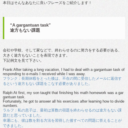
本日はそんなあなたに良いフレーズをご紹介します！
“A gargantuan task”
途方もない課題
会社や学校、そして家などで、終わらせるのに努力をする必要がある、
大きく途方もないことを表現できます。
下記例文を見て下さい。
Frank:After taking a long vacation, I had to deal with a gargantuan task of
responding to e-mails I received while I was away.
フランク：長期休暇をとった後は、不在の間に受信したメールに返信す
るという途方もない課題をこなす必要がありました。
Ralph:At first, my son taught that finishing his math homework was a gar
gantuan task.
Fortunately, he got to answer all his exercises after learning how to divide
numbers.
ラルフ：私の息子は、最初は算数の宿題を終わらせるのは途方もない課
題だと思っていました。
幸運にも、彼は数を割る方法を習得した後すべての問題に答えることが
できました。