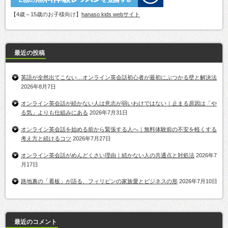
【4歳～15歳のお子様向け】
hanaso kids webサイト
最近の投稿
英語が全然出てこない…オンライン英会話初心者が最初にぶつかる壁と解決法
2026年8月7日
オンライン英会話が続かない人は意志が弱いわけではない｜止まる原因は「や
る気」よりも仕組みにある
2026年7月31日
オンライン英会話を始める前から緊張する人へ｜無料体験前の不安を軽くする
考え方と続けるコツ
2026年7月27日
オンライン英会話がめんどくさい理由｜続かない人の共通点と対処法
2026年7
月17日
路地裏の「看板」が語る、フィリピンの家族愛とビジネスの形
2026年7月10日
最近のコメント