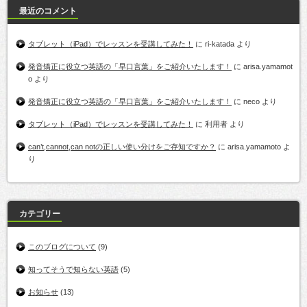
最近のコメント
タブレット（iPad）でレッスンを受講してみた！
に
ri-katada
より
発音矯正に役立つ英語の「早口言葉」をご紹介いたします！
に
arisa.yamamot
o
より
発音矯正に役立つ英語の「早口言葉」をご紹介いたします！
に
neco
より
タブレット（iPad）でレッスンを受講してみた！
に
利用者
より
can’t,cannot,can notの正しい使い分けをご存知ですか？
に
arisa.yamamoto
よ
り
カテゴリー
このブログについて
(9)
知ってそうで知らない英語
(5)
お知らせ
(13)