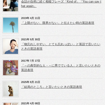
し
r
+
会話が自然に続く相槌フレーズ「Kind of」「You can say t
い
で
で
ウ
共
共
hat again」
ィ
有
有
ン
(新
(新
ド
し
し
ウ
い
い
2019年 4月 11日
で
ウ
ウ
開
ィ
ィ
「上限がない、限界がない」と伝えたい時の英語表現
き
ン
ン
ま
ド
ド
す)
ウ
ウ
で
で
開
開
き
き
2021年 9月 30日
ま
ま
「物忘れしやすい、とても忘れっぽい」と英語で言いたい
す)
す)
ときの英語表現
2017年 7月 17日
「～の典型的な人・～に秀でている人」と言いたいときの
英語表現
2025年 8月 21日
「結局のところ」と言いたいときの英語表現
2021年 4月 08日