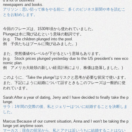
d a lot of business
newspapers and books.
アリソン：思い切って株をやる前に、多くのビジネス新聞や本を読むこ
とをお勧めします。
今回のフレーズは、1530年頃から使われていました。
Plungeは水に飛び込むという意味の動詞です。
(e.g. The children plunged into the pool.
例 子供たちはプールに飛び込みました。)
また、突然価値やレベルが下がるという意味もあります。
(e.g. Stock prices plunged yesterday due to the US president’s new eco
nomic plan.
例 アメリカ大統領の新しい経済計画により、株価は急落しました。)
このように、“Take the plunge”はリスクと思考が必要な状況で使います。
また、下記にように結婚について話すときもこのフレーズは一般的に使
われています。
Sarah:After a year of dating, Jerry and I have decided to finally take the p
lunge.
サラ：1年間の交際の後、私とジェリーはついに結婚することを決断しま
した。
Marcus:Because of our current situation, Anna and I won’t be taking the p
lunge yet anytime soon.
マーカス：現在の状況から、私とアナは近いうちに結婚することはない