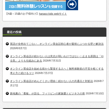
【4歳～15歳のお子様向け】
hanaso kids webサイト
最近の投稿
英語が全然出てこない…オンライン英会話初心者が最初にぶつかる壁と解決法
2026年8月7日
オンライン英会話が続かない人は意志が弱いわけではない｜止まる原因は「や
る気」よりも仕組みにある
2026年7月31日
オンライン英会話を始める前から緊張する人へ｜無料体験前の不安を軽くする
考え方と続けるコツ
2026年7月27日
オンライン英会話がめんどくさい理由｜続かない人の共通点と対処法
2026年7
月17日
路地裏の「看板」が語る、フィリピンの家族愛とビジネスの形
2026年7月10日