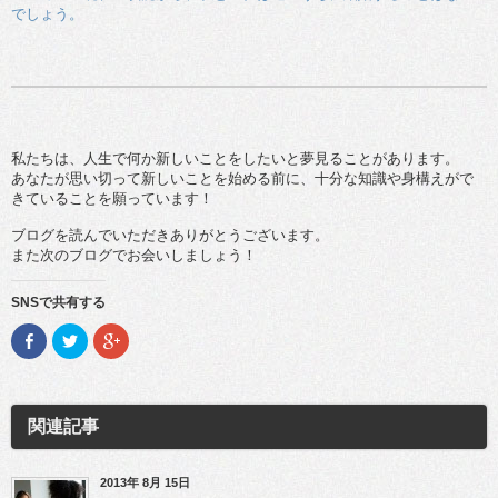
でしょう。
私たちは、人生で何か新しいことをしたいと夢見ることがあります。
あなたが思い切って新しいことを始める前に、十分な知識や身構えがで
きていることを願っています！
ブログを読んでいただきありがとうございます。
また次のブログでお会いしましょう！
SNSで共有する
F
ク
ク
a
リ
リ
c
ッ
ッ
e
ク
ク
b
し
し
o
て
て
o
T
G
関連記事
k
w
o
で
i
o
共
t
g
有
t
l
(新
e
e
2013年 8月 15日