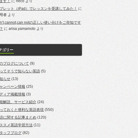
ます！
に
neco
より
ブレット（iPad）でレッスンを受講してみた！
に
用者
より
an’t,cannot,can notの正しい使い分けをご存知です
？
に
arisa.yamamoto
より
テゴリー
のブログについて
(9)
ってそうで知らない英語
(5)
知らせ
(13)
ャンペーン情報
(25)
ディア掲載情報
(3)
能解説、サービス紹介
(24)
っておくと便利な英語表現
(550)
語に関する記事まとめ
(120)
ススメ英語学習方法
(11)
タッフブログ
(82)