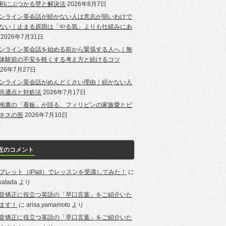
初にぶつかる壁と解決法
2026年8月7日
ンライン英会話が続かない人は意志が弱いわけで
ない｜止まる原因は「やる気」よりも仕組みにあ
2026年7月31日
ンライン英会話を始める前から緊張する人へ｜無
体験前の不安を軽くする考え方と続けるコツ
026年7月27日
ンライン英会話がめんどくさい理由｜続かない人
共通点と対処法
2026年7月17日
地裏の「看板」が語る、フィリピンの家族愛とビ
ネスの形
2026年7月10日
近のコメント
ブレット（iPad）でレッスンを受講してみた！
に
-katada
より
音矯正に役立つ英語の「早口言葉」をご紹介いた
ます！
に
arisa.yamamoto
より
音矯正に役立つ英語の「早口言葉」をご紹介いた