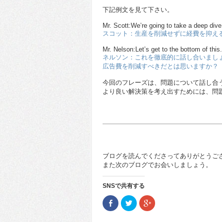
下記例文を見て下さい。
Mr. Scott:We’re going to take a deep div
スコット：生産を削減せずに経費を抑え
Mr. Nelson:Let’s get to the bottom of thi
ネルソン：これを徹底的に話し合いまし
広告費を削減すべきだとは思いますか？
今回のフレーズは、問題について話し合
より良い解決策を考え出すためには、問
ブログを読んでくださってありがとうご
また次のブログでお会いしましょう。
SNSで共有する
Facebook
ク
ク
で
リ
リ
共
ッ
ッ
有
ク
ク