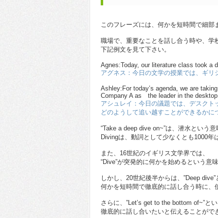
このフレーズには、何かを短時間で細部
職場で、重要なことを話し合う時や、学
下記例文を見て下さい。
Agnes:Today, our literature class took a
アグネス：今日の文学の授業では、ギリ
Ashley:For today’s agenda, we are takin
Company A as the leader in the desktop
アシュレイ：今日の議題では、デスクト
どのようして追い越すことができるかに
“Take a deep dive on~”は、潜水と
Divingは、動詞として少なくとも100
また、16世紀のイギリス文学界では、
“Dive”が突発的に何かを始めるという
しかし、20世紀後半からは、”Deep di
何かを短時間で徹底的に話し合う時に、
さらに、”Let’s get to the botto
徹底的に話し合いたいと伝えることがで