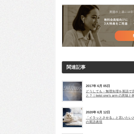
(新
し
し
し
て
て
い
Twitter
Google+
ウ
で
で
ィ
共
共
ン
有
有
ド
(新
(新
ウ
し
し
で
い
い
開
ウ
ウ
き
ィ
ィ
ま
ン
ン
す)
ド
ド
ウ
ウ
で
で
開
開
き
き
ま
ま
す)
す)
関連記事
2017年 6月 05日
どうしても・無理矢理を英語で
と？｜twist one’s arm の意味と
2020年 6月 12日
「イラッとさせる」と言いたい
の英語表現