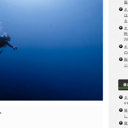
最
オ
は
る
オ
料
2
オ
の
路
ジ
最
タ
ri
発
”
し
発