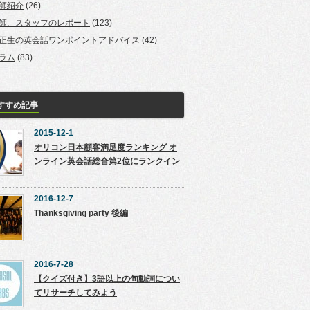
師紹介
(26)
師、スタッフのレポート
(123)
正生の英会話ワンポイントアドバイス
(42)
ラム
(83)
すすめ記事
2015-12-1
オリコン日本顧客満足度ランキング オ
ンライン英会話総合第2位にランクイン
2016-12-7
Thanksgiving party 後編
2016-7-28
【クイズ付き】3語以上の句動詞につい
てリサーチしてみよう