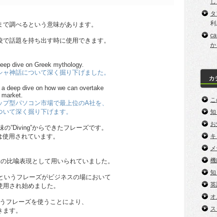
し
タ
利
まで調べるという意味があります。
c
校で話題を持ち出す時に使用できます。
か
 deep dive on Greek mythology.
シャ神話について深く掘り下げました。
カ
g a deep dive on how we can overtake
 market.
こ
ップ型パソコン市場で最上位のA社を、
ついて深く掘り下げます。
知
お
いう意味の”Diving”からできたフレーズです。
キ
0年は使用されています。
メ
機
意味の比喩表現として用いられていました。
知
ve”というフレーズがビジネスの場において
英
使用され始めました。
オ
m of~”というフレーズを使うことにより、
ス
きます。