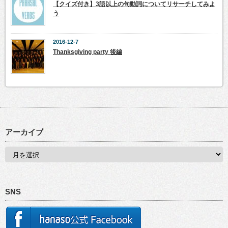
【クイズ付き】3語以上の句動詞についてリサーチしてみよ
う
2016-12-7
Thanksgiving party 後編
アーカイブ
SNS