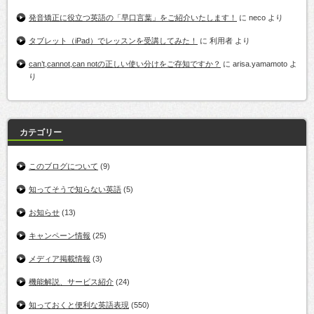
発音矯正に役立つ英語の「早口言葉」をご紹介いたします！
に
neco
より
タブレット（iPad）でレッスンを受講してみた！
に
利用者
より
can’t,cannot,can notの正しい使い分けをご存知ですか？
に
arisa.yamamoto
よ
り
カテゴリー
このブログについて
(9)
知ってそうで知らない英語
(5)
お知らせ
(13)
キャンペーン情報
(25)
メディア掲載情報
(3)
機能解説、サービス紹介
(24)
知っておくと便利な英語表現
(550)