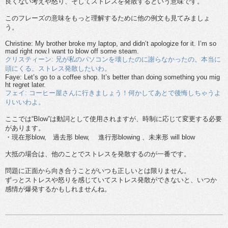
良くない考えや怒り、そしてストレスを発散するという意味です。
このフレーズの意味をもっと理解するために他の例文も見てみましょ
う。
Christine: My brother broke my laptop, and didn’t apologize for it. I’m so
mad right now.I want to blow off some steam.
クリスティーン: 兄が私のパソコンを壊したのに謝らなかったの。本当に
頭にくる。ストレス発散したいわ。
Faye: Let’s go to a coffee shop. It’s better than doing something you mig
ht regret later.
フェイ: コーヒー屋さんに行きましょう！何かしてあとで後悔しちゃうよ
りいいわよ。
ここでは“Blow”は動詞として使用されますが、時制に応じて変更する必要
があります。
・現在形blow, 過去形 blew, 進行形blowing 、未来形 will blow
大抵の場合は、他のことでストレスを発散するのが一番です。
問題に正面から向き合うことがいつも正しいとは限りません。
ずっとストレスや怒りを感じていてストレス発散ができないと、いつか
感情が爆発するかもしれませんね。