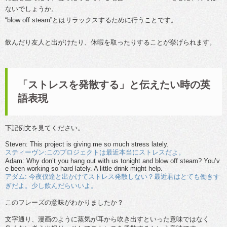
ないでしょうか。
“blow off steam”とはリラックスするために行うことです。
飲んだり友人と出がけたり、休暇を取ったりすることが挙げられます。
「ストレスを発散する」と伝えたい時の英
語表現
下記例文を見てください。
Steven: This project is giving me so much stress lately.
スティーヴン:このプロジェクトは最近本当にストレスだよ。
Adam: Why don’t you hang out with us tonight and blow off steam? You’v
e been working so hard lately. A little drink might help.
アダム: 今夜僕達と出かけてストレス発散しない？最近君はとても働きす
ぎだよ。少し飲んだらいいよ。
このフレーズの意味がわかりましたか？
文字通り、漫画のように蒸気が耳から吹き出すといった意味ではなく