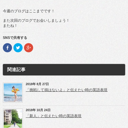
今週のブログはここまでです！
また次回のブログでお会いしましょう！
またね！
SNSで共有する
F
ク
ク
a
リ
リ
c
ッ
ッ
e
ク
ク
b
し
し
o
て
て
o
T
G
関連記事
k
w
o
で
i
o
共
t
g
有
t
l
(新
e
e
2018年 8月 27日
し
r
+
「挑戦して損はないよ」と伝えたい時の英語表現
い
で
で
ウ
共
共
ィ
有
有
ン
(新
(新
ド
し
し
ウ
い
い
2018年 10月 24日
で
ウ
ウ
開
ィ
ィ
「新人」と伝えたい時の英語表現
き
ン
ン
ま
ド
ド
す)
ウ
ウ