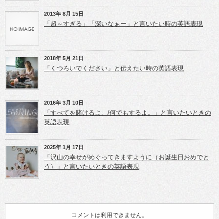
で
で
開
開
き
き
2013年 8月 15日
ま
ま
「超～すぎる」「深いなぁー」と言いたい時の英語表現
す)
す)
2018年 5月 21日
「くつろいでください」と伝えたい時の英語表現
2016年 3月 10日
「すべてを賭けるよ。/何でもするよ。」と言いたいときの
英語表現
2025年 1月 17日
「沢山の幸せがめぐってきますように（お誕生日おめでと
う）」と言いたいときの英語表現
コメントは利用できません。