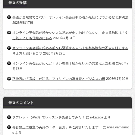
最近の投稿
英語が全然出てこない…オンライン英会話初心者が最初にぶつかる壁と解決法
2026年8月7日
オンライン英会話が続かない人は意志が弱いわけではない｜止まる原因は「や
る気」よりも仕組みにある
2026年7月31日
オンライン英会話を始める前から緊張する人へ｜無料体験前の不安を軽くする
考え方と続けるコツ
2026年7月27日
オンライン英会話がめんどくさい理由｜続かない人の共通点と対処法
2026年7
月17日
路地裏の「看板」が語る、フィリピンの家族愛とビジネスの形
2026年7月10日
最近のコメント
タブレット（iPad）でレッスンを受講してみた！
に
ri-katada
より
発音矯正に役立つ英語の「早口言葉」をご紹介いたします！
に
arisa.yamamot
o
より