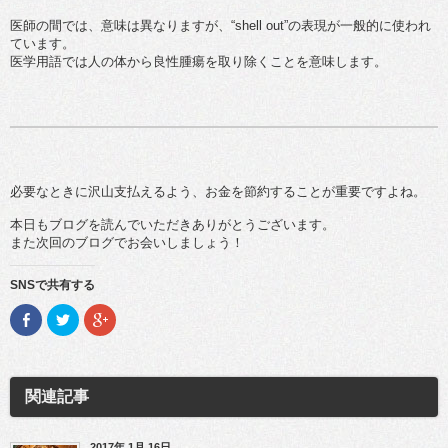
医師の間では、意味は異なりますが、“shell out”の表現が一般的に使われ
ています。
医学用語では人の体から良性腫瘍を取り除くことを意味します。
必要なときに沢山支払えるよう、お金を節約することが重要ですよね。
本日もブログを読んでいただきありがとうございます。
また次回のブログでお会いしましょう！
SNSで共有する
F
ク
ク
a
リ
リ
c
ッ
ッ
e
ク
ク
b
し
し
o
て
て
o
T
G
関連記事
k
w
o
で
i
o
共
t
g
有
t
l
2017年 1月 16日