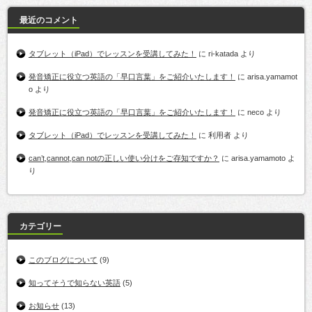
最近のコメント
タブレット（iPad）でレッスンを受講してみた！
に
ri-katada
より
発音矯正に役立つ英語の「早口言葉」をご紹介いたします！
に
arisa.yamamot
o
より
発音矯正に役立つ英語の「早口言葉」をご紹介いたします！
に
neco
より
タブレット（iPad）でレッスンを受講してみた！
に
利用者
より
can’t,cannot,can notの正しい使い分けをご存知ですか？
に
arisa.yamamoto
よ
り
カテゴリー
このブログについて
(9)
知ってそうで知らない英語
(5)
お知らせ
(13)