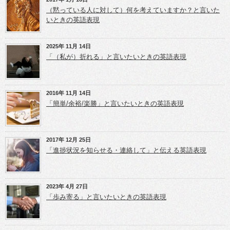
(新
e
e
し
r
+
（黙っている人に対して）何を考えていますか？と言いた
い
で
で
ウ
共
共
いときの英語表現
ィ
有
有
ン
(新
(新
ド
し
し
ウ
い
い
2025年 11月 14日
で
ウ
ウ
開
ィ
ィ
「（私が）折れる」と言いたいときの英語表現
き
ン
ン
ま
ド
ド
す)
ウ
ウ
で
で
開
開
き
き
2016年 11月 14日
ま
ま
「簡単/余裕/楽勝」と言いたいときの英語表現
す)
す)
2017年 12月 25日
「進捗状況を知らせる・連絡して」と伝える英語表現
2023年 4月 27日
「歩み寄る」と言いたいときの英語表現