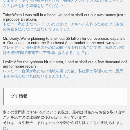
ジェイク：あなたが車を持ったら、修理とメンテナンスのためにたくさ
んのお金を払う準備をしてください。
Toby:When I was still in a band, we had to shell out our own money just t
o produce an album.
トビー：私がまだバンドにいたときは、アルバムを作るためだけに自分
のお金を払わなければなりませんでした。
Mr. Brady:We’re planning to shell out $5 billion for our overseas expansio
n. Our goal is to enter the Southeast Asia market in the next two years.
ブレイディ：海外展開のために50億ドルを投じる予定です。私達の目標
は今後2年間で東南アジア市場に参入することです。
Leslie:After the typhoon hit our area, I had to shell out a few thousand doll
ars for home repairs.
レスリー：台風が私たちの地域を襲った後、私は家の修理のために数千
ドルを払わなければなりませんでした。
プチ情報
多くの専門家は“shell out”という表現は、最初は財布からお金を取り出す
ことを話すのに比喩的に使われたと考えています。
それは、豆や種子、またはナッツを殻から取り除くことに例えられまし
た。