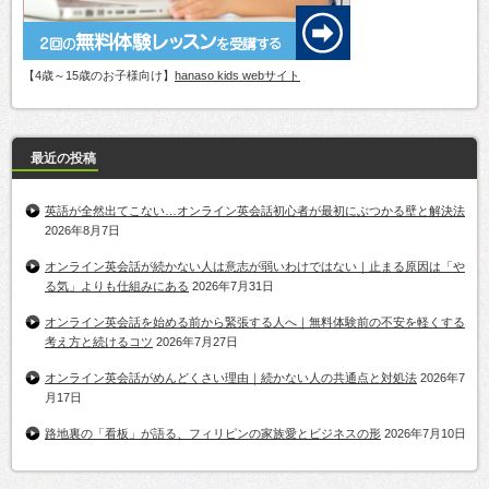
【4歳～15歳のお子様向け】
hanaso kids webサイト
最近の投稿
英語が全然出てこない…オンライン英会話初心者が最初にぶつかる壁と解決法
2026年8月7日
オンライン英会話が続かない人は意志が弱いわけではない｜止まる原因は「や
る気」よりも仕組みにある
2026年7月31日
オンライン英会話を始める前から緊張する人へ｜無料体験前の不安を軽くする
考え方と続けるコツ
2026年7月27日
オンライン英会話がめんどくさい理由｜続かない人の共通点と対処法
2026年7
月17日
路地裏の「看板」が語る、フィリピンの家族愛とビジネスの形
2026年7月10日