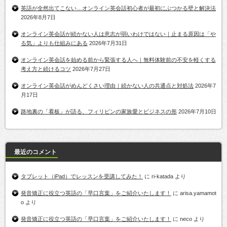
英語が全然出てこない…オンライン英会話初心者が最初にぶつかる壁と解決法
2026年8月7日
オンライン英会話が続かない人は意志が弱いわけではない｜止まる原因は「や
る気」よりも仕組みにある
2026年7月31日
オンライン英会話を始める前から緊張する人へ｜無料体験前の不安を軽くする
考え方と続けるコツ
2026年7月27日
オンライン英会話がめんどくさい理由｜続かない人の共通点と対処法
2026年7
月17日
路地裏の「看板」が語る、フィリピンの家族愛とビジネスの形
2026年7月10日
最近のコメント
タブレット（iPad）でレッスンを受講してみた！
に
ri-katada
より
発音矯正に役立つ英語の「早口言葉」をご紹介いたします！
に
arisa.yamamot
o
より
発音矯正に役立つ英語の「早口言葉」をご紹介いたします！
に
neco
より