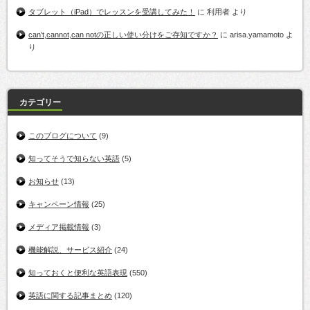
タブレット（iPad）でレッスンを受講してみた！
に
利用者
より
can’t,cannot,can notの正しい使い分けをご存知ですか？
に
arisa.yamamoto
よ
り
カテゴリー
このブログについて
(9)
知ってそうで知らない英語
(5)
お知らせ
(13)
キャンペーン情報
(25)
メディア掲載情報
(3)
機能解説、サービス紹介
(24)
知っておくと便利な英語表現
(550)
英語に関する記事まとめ
(120)