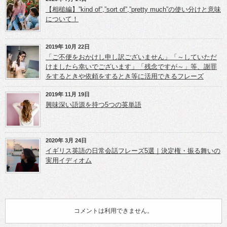
ま
ま
【相槌編】”kind of”,”sort of”,”pretty much”の使い分けと意味
す)
す)
について！
2019年 10月 22日
「ご不便をおかけし申し訳ございません」「～していただ
けましたら幸いでございます」「残念ですが～」等、謝罪
をするときや依頼をするとき等に活用できるフレーズ
2019年 11月 19日
興味深い語源を持つ5つの英単語
2020年 3月 24日
イギリス英語の日常会話フレーズ5選｜決定権・振る舞いの
実用イディオム
コメントは利用できません。