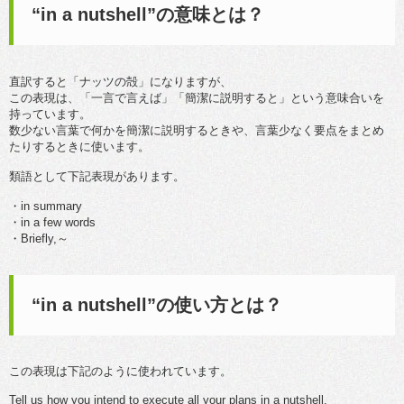
“in a nutshell”の意味とは？
直訳すると「ナッツの殻」になりますが、
この表現は、「一言で言えば」「簡潔に説明すると」という意味合いを
持っています。
数少ない言葉で何かを簡潔に説明するときや、言葉少なく要点をまとめ
たりするときに使います。
類語として下記表現があります。
・in summary
・in a few words
・Briefly,～
“in a nutshell”の使い方とは？
この表現は下記のように使われています。
Tell us how you intend to execute all your plans in a nutshell.