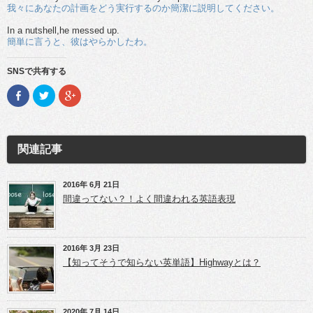
我々にあなたの計画をどう実行するのか簡潔に説明してください。
In a nutshell,he messed up.
簡単に言うと、彼はやらかしたわ。
SNSで共有する
F
ク
ク
a
リ
リ
c
ッ
ッ
e
ク
ク
b
し
し
o
て
て
o
T
G
関連記事
k
w
o
で
i
o
共
t
g
有
t
l
(新
e
e
2016年 6月 21日
し
r
+
間違ってない？！よく間違われる英語表現
い
で
で
ウ
共
共
ィ
有
有
ン
(新
(新
ド
し
し
ウ
い
い
2016年 3月 23日
で
ウ
ウ
開
ィ
ィ
【知ってそうで知らない英単語】Highwayとは？
き
ン
ン
ま
ド
ド
す)
ウ
ウ
で
で
開
開
き
き
2020年 7月 14日