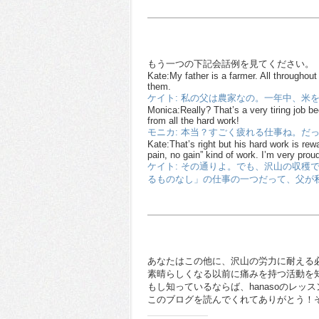
もう一つの下記会話例を見てください。
Kate:My father is a farmer. All throughout
them.
ケイト: 私の父は農家なの。一年中、米
Monica:Really? That’s a very tiring job b
from all the hard work!
モニカ: 本当？すごく疲れる仕事ね。だ
Kate:That’s right but his hard work is rew
pain, no gain” kind of work. I’m very prou
ケイト: その通りよ。でも、沢山の収穫
るものなし」の仕事の一つだって、父が
あなたはこの他に、沢山の労力に耐える
素晴らしくなる以前に痛みを持つ活動を
もし知っているならば、hanasoのレ
このブログを読んでくれてありがとう！