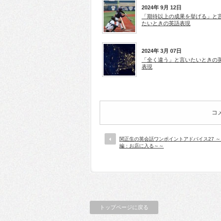
2024年 9月 12日
「期待以上の成果を挙げる」と
たいときの英語表現
2024年 3月 07日
「全く違う」と言いたいときの
表現
コ
関正生の英会話ワンポイントアドバイス27 
編：お店に入る～～
トップページに戻る