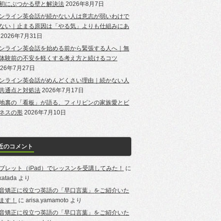
初にぶつかる壁と解決法
2026年8月7日
ンライン英会話が続かない人は意志が弱いわけで
ない｜止まる原因は「やる気」よりも仕組みにあ
2026年7月31日
ンライン英会話を始める前から緊張する人へ｜無
体験前の不安を軽くする考え方と続けるコツ
026年7月27日
ンライン英会話がめんどくさい理由｜続かない人
共通点と対処法
2026年7月17日
地裏の「看板」が語る、フィリピンの家族愛とビ
ネスの形
2026年7月10日
近のコメント
ブレット（iPad）でレッスンを受講してみた！
に
-katada
より
音矯正に役立つ英語の「早口言葉」をご紹介いた
ます！
に
arisa.yamamoto
より
音矯正に役立つ英語の「早口言葉」をご紹介いた