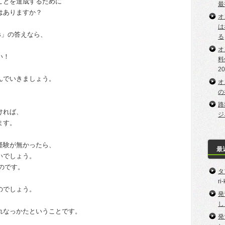
ことを達成するために
最
はありますか？
オ
は
s」の答えなら、
る
オ
い！
料
2
んでいきましょう。
オ
の
路
ければ、
ジ
ます。
経験が無かったら、
最
いでしょう。
るものです。
タ
ri
のでしょう。
発
し
れなっかたということです。
発