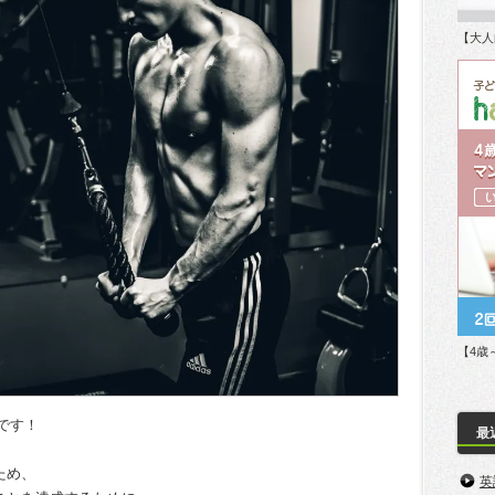
【大人
【4歳
ラです！
最
ため、
英