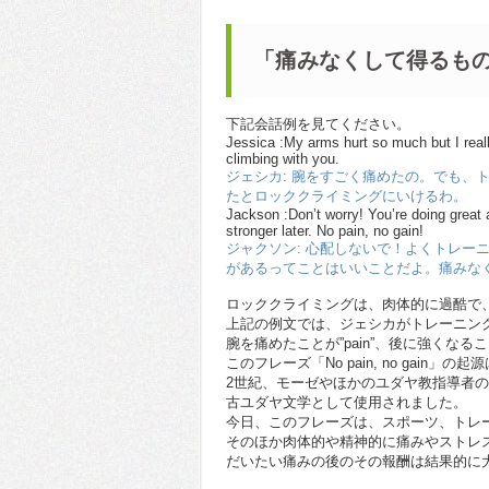
「痛みなくして得るも
下記会話例を見てください。
Jessica :My arms hurt so much but I really
climbing with you.
ジェシカ: 腕をすごく痛めたの。でも、
たとロッククライミングにいけるわ。
Jackson :Don’t worry! You’re doing great a
stronger later. No pain, no gain!
ジャクソン: 心配しないで！よくトレー
があるってことはいいことだよ。痛みな
ロッククライミングは、肉体的に過酷で
上記の例文では、ジェシカがトレーニン
腕を痛めたことが”pain”、後に強くなること
このフレーズ「No pain, no gain」の起
2世紀、モーゼやほかのユダヤ教指導者
古ユダヤ文学として使用されました。
今日、このフレーズは、スポーツ、トレ
そのほか肉体的や精神的に痛みやストレ
だいたい痛みの後のその報酬は結果的に