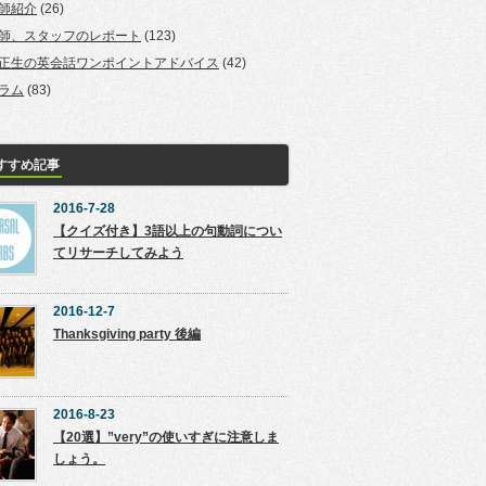
師紹介
(26)
師、スタッフのレポート
(123)
正生の英会話ワンポイントアドバイス
(42)
ラム
(83)
すすめ記事
2016-7-28
【クイズ付き】3語以上の句動詞につい
てリサーチしてみよう
2016-12-7
Thanksgiving party 後編
2016-8-23
【20選】”very”の使いすぎに注意しま
しょう。