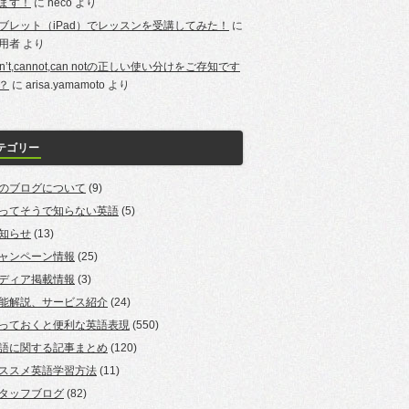
ます！
に
neco
より
ブレット（iPad）でレッスンを受講してみた！
に
用者
より
an’t,cannot,can notの正しい使い分けをご存知です
？
に
arisa.yamamoto
より
テゴリー
のブログについて
(9)
ってそうで知らない英語
(5)
知らせ
(13)
ャンペーン情報
(25)
ディア掲載情報
(3)
能解説、サービス紹介
(24)
っておくと便利な英語表現
(550)
語に関する記事まとめ
(120)
ススメ英語学習方法
(11)
タッフブログ
(82)