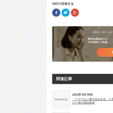
SNSで共有する
Facebook
ク
ク
で
リ
リ
共
ッ
ッ
有
ク
ク
(新
し
し
し
て
て
い
Twitter
Google+
ウ
で
で
ィ
共
共
ン
有
有
ド
(新
(新
ウ
し
し
で
い
い
開
ウ
ウ
き
ィ
ィ
ま
ン
ン
す)
ド
ド
ウ
ウ
で
で
開
開
き
き
ま
ま
す)
す)
関連記事
2013年 9月 09日
「トラブルに巻き込まれる」と
たい時の英語表現