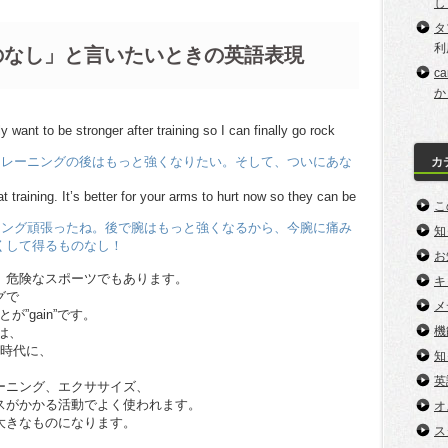
し
タ
利
のなし」と言いたいときの英語表現
c
か
 want to be stronger after training so I can finally go rock
トレーニングの後はもっと強くなりたい。そして、ついにあな
カ
t training. It’s better for your arms to hurt now so they can be
こ
ニング頑張ったね。後で腕はもっと強くなるから、今腕に痛み
知
くして得るものなし！
お
、危険なスポーツでもあります。
キ
グで
メ
が”gain”です。
機
源は、
の時代に、
知
英
ーニング、エクササイズ、
スがかかる活動でよく使われます。
オ
大きなものになります。
ス