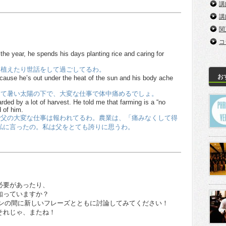
講
講
関
コ
 the year, he spends his days planting rice and caring for
を植えたり世話をして過ごしてるわ。
お
ecause he’s out under the heat of the sun and his body ache
って暑い太陽の下で、大変な仕事で体中痛めるでしょ。
arded by a lot of harvest. He told me that farming is a “no
d of him.
で父の大変な仕事は報われてるわ。農業は、「痛みなくして得
私に言ったの。私は父をとても誇りに思うわ。
必要があったり、
知っていますか？
ッスンの間に新しいフレーズとともに討論してみてください！
それじゃ、またね！