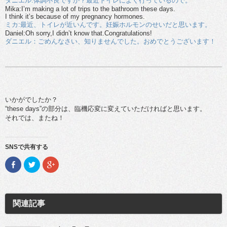
ダニエル:体調不良ですか？最近トイレによく行っているので。
Mika:I’m making a lot of trips to the bathroom these days.
I think it’s because of my pregnancy hormones.
ミカ:最近、トイレが近いんです。妊娠ホルモンのせいだと思います。
Daniel:Oh sorry,I didn’t know that.Congratulations!
ダニエル：ごめんなさい、知りませんでした。おめでとうございます！
いかがでしたか？
“these days”の部分は、臨機応変に変えていただければと思います。
それでは、またね！
SNSで共有する
F
ク
ク
a
リ
リ
c
ッ
ッ
e
ク
ク
b
し
し
o
て
て
o
T
G
関連記事
k
w
o
で
i
o
共
t
g
有
t
l