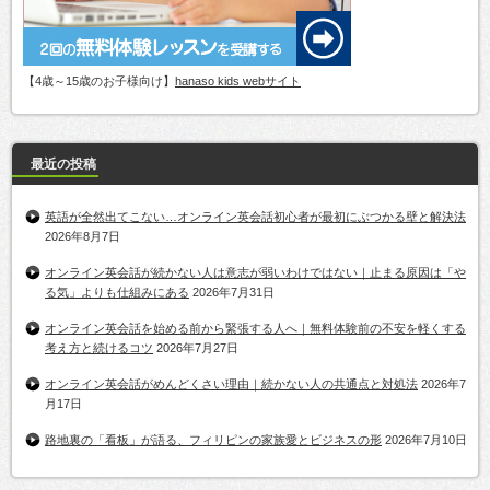
【4歳～15歳のお子様向け】
hanaso kids webサイト
最近の投稿
英語が全然出てこない…オンライン英会話初心者が最初にぶつかる壁と解決法
2026年8月7日
オンライン英会話が続かない人は意志が弱いわけではない｜止まる原因は「や
る気」よりも仕組みにある
2026年7月31日
オンライン英会話を始める前から緊張する人へ｜無料体験前の不安を軽くする
考え方と続けるコツ
2026年7月27日
オンライン英会話がめんどくさい理由｜続かない人の共通点と対処法
2026年7
月17日
路地裏の「看板」が語る、フィリピンの家族愛とビジネスの形
2026年7月10日