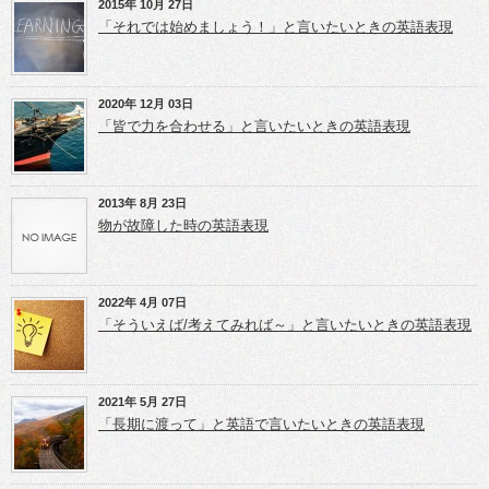
(新
e
e
2015年 10月 27日
し
r
+
「それでは始めましょう！」と言いたいときの英語表現
い
で
で
ウ
共
共
ィ
有
有
ン
(新
(新
ド
し
し
ウ
い
い
2020年 12月 03日
で
ウ
ウ
開
ィ
ィ
「皆で力を合わせる」と言いたいときの英語表現
き
ン
ン
ま
ド
ド
す)
ウ
ウ
で
で
開
開
き
き
2013年 8月 23日
ま
ま
物が故障した時の英語表現
す)
す)
2022年 4月 07日
「そういえば/考えてみれば～」と言いたいときの英語表現
2021年 5月 27日
「長期に渡って」と英語で言いたいときの英語表現