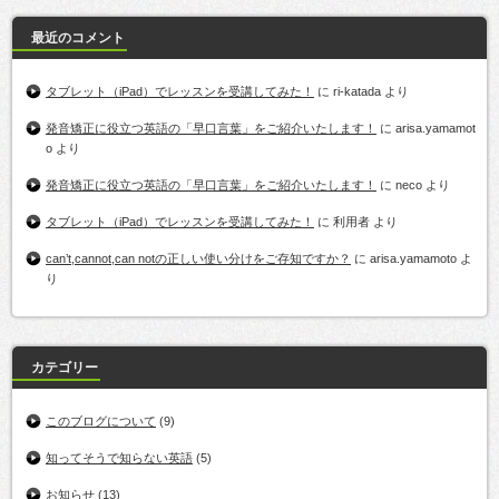
最近のコメント
タブレット（iPad）でレッスンを受講してみた！
に
ri-katada
より
発音矯正に役立つ英語の「早口言葉」をご紹介いたします！
に
arisa.yamamot
o
より
発音矯正に役立つ英語の「早口言葉」をご紹介いたします！
に
neco
より
タブレット（iPad）でレッスンを受講してみた！
に
利用者
より
can’t,cannot,can notの正しい使い分けをご存知ですか？
に
arisa.yamamoto
よ
り
カテゴリー
このブログについて
(9)
知ってそうで知らない英語
(5)
お知らせ
(13)