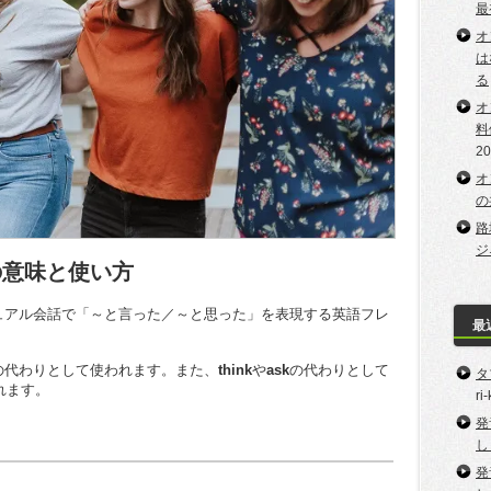
最
オ
は
る
オ
料
2
オ
の
路
ジ
e～」の意味と使い方
～」は、カジュアル会話で「～と言った／～と思った」を表現する英語フレ
最
の代わりとして使われます。また、
think
や
ask
の代わりとして
タ
れます。
ri
発
し
発