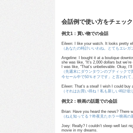
会話例で使い方をチェック
例文1：買い物での会話
Eileen: I like your watch. It looks pretty 
（あなたの時計いいわね。とてもエレガ
Angeline: I bought it at a boutique downt
she was like, “It’s 2,000 dollars but we’re
I was like, “That’s unbelievable. Okay, I’ll 
（先週末にダウンタウンのブティックで買
今セール中で50％オフです」と言われ
Eileen: That’s a steal! I wish I could buy
（それはお買い得ね！私も新しい時計欲
例文2：映画の話題での会話
Brian: Have you heard the news? There wi
（ねえ知ってる？昨夜見たホラー映画の
Joey: Really? I couldn’t sleep well last ni
movie in my dreams.