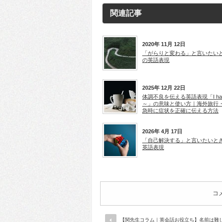
き
き
ま
ま
す)
す)
関連記事
2020年 11月 12日
「がらりと変わる」と言いたい
の英語表現
2025年 12月 22日
体調不良を伝える英語表現「I ha
～」の意味と使い方｜海外旅行
急時に症状を正確に伝える方法
2026年 4月 17日
「自己解決する」と言いたいと
英語表現
コ
【関先生コラム｜英会話お役立ち】名前は難