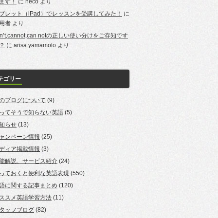
ます！
に
neco
より
ブレット（iPad）でレッスンを受講してみた！
に
用者
より
an’t,cannot,can notの正しい使い分けをご存知です
？
に
arisa.yamamoto
より
テゴリー
のブログについて
(9)
ってそうで知らない英語
(5)
知らせ
(13)
ャンペーン情報
(25)
ディア掲載情報
(3)
能解説、サービス紹介
(24)
っておくと便利な英語表現
(550)
語に関する記事まとめ
(120)
ススメ英語学習方法
(11)
タッフブログ
(82)