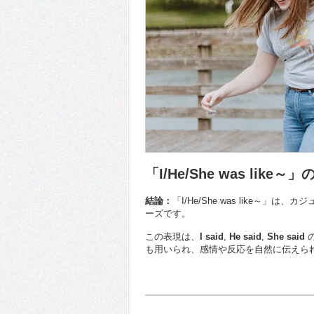
「I/He/She was lik
結論：
「I/He/She was like
ーズです。
この表現は、
I said
,
He said
,
She said
も用いられ、感情や反応を自然に伝えら