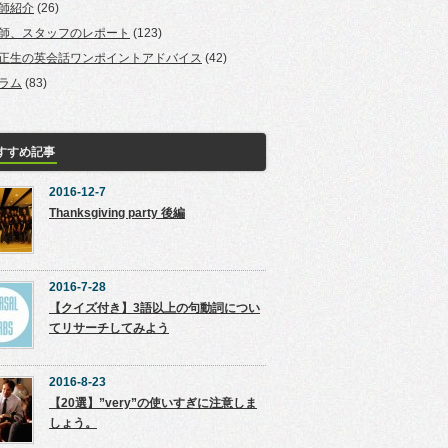
師紹介
(26)
師、スタッフのレポート
(123)
正生の英会話ワンポイントアドバイス
(42)
ラム
(83)
すすめ記事
2016-12-7
Thanksgiving party 後編
2016-7-28
【クイズ付き】3語以上の句動詞につい
てリサーチしてみよう
2016-8-23
【20選】”very”の使いすぎに注意しま
しょう。