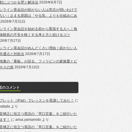
初にぶつかる壁と解決法
2026年8月7日
ンライン英会話が続かない人は意志が弱いわけで
ない｜止まる原因は「やる気」よりも仕組みにあ
2026年7月31日
ンライン英会話を始める前から緊張する人へ｜無
体験前の不安を軽くする考え方と続けるコツ
026年7月27日
ンライン英会話がめんどくさい理由｜続かない人
共通点と対処法
2026年7月17日
地裏の「看板」が語る、フィリピンの家族愛とビ
ネスの形
2026年7月10日
近のコメント
ブレット（iPad）でレッスンを受講してみた！
に
-katada
より
音矯正に役立つ英語の「早口言葉」をご紹介いた
ます！
に
arisa.yamamoto
より
音矯正に役立つ英語の「早口言葉」をご紹介いた