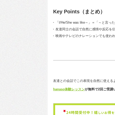
Key Points（まとめ）
「I/He/She was like～」＝「
友達同士の会話で自然に感情や反応を
映画やテレビのナレーションでも使わ
友達との会話でこの表現を自然に使える
hanaso体験レッスン
が無料で2回ご受講