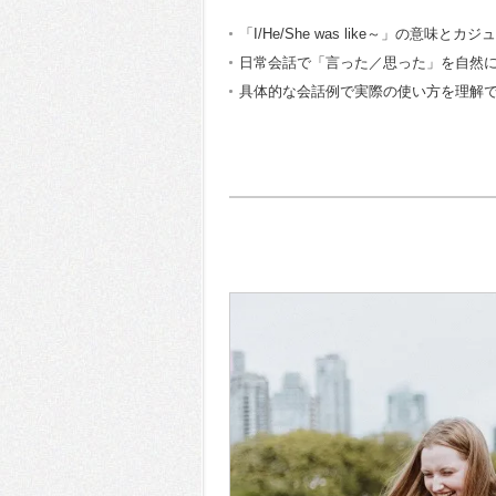
「I/He/She was like～」の意味と
日常会話で「言った／思った」を自然
具体的な会話例で実際の使い方を理解