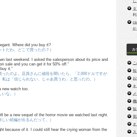
し
タ
利
c
か
elegant. Where did you buy it?
カ
ントだわ。どこで買ったの？）
own last weekend. I asked the salesperson about its price and
こ
 on sale and you can get it for 50% off.”
buy it.”
知
ったのよ。店員さんに値段を聞いたら、「2,000ドルですが
お
て、私は「信じられない、じゃあ買うわ」と思ったの。）
キ
 a new watch too.
メ
しいな。）
機
知
ll be a new sequel of the horror movie we watched last night.
英
新しい続編が出るんだって。）
オ
ght because of it. I could still hear the crying woman from the
ス