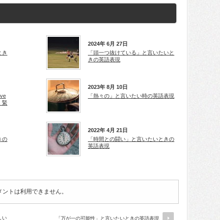
2024年 6月 27日
とき
「頭一つ抜けている」と言いたいと
きの英語表現
2023年 8月 10日
ve
「熱々の」と言いたい時の英語表現
・緊
2022年 4月 21日
きの
「時間との闘い」と言いたいときの
英語表現
メントは利用できません。
しい
「万が一の可能性」と言いたいときの英語表現