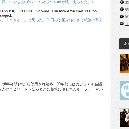
。夢の中でもあの泣いている女性の声が聞こえるんだ。）
講
講
ead about it, I was like, “No way!” The movie we saw was too
 sequel.
関
き、「まさか！」と思った。昨日の映画が怖すぎて続編は耐え
コ
お
カでは80年代前半から使用され始め、90年代にはカジュアル会話
友人のエピソードを語るときに頻繁に使われます。フォーマル