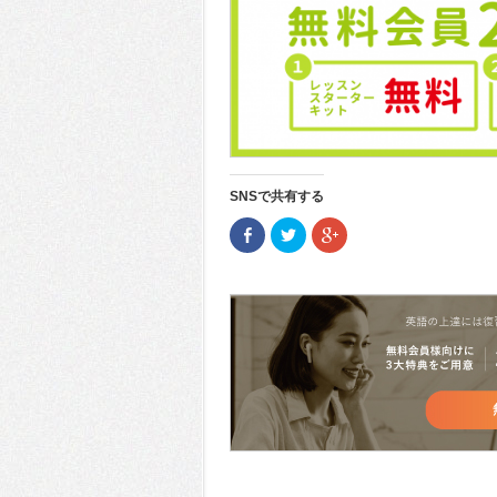
SNSで共有する
Facebook
ク
ク
で
リ
リ
共
ッ
ッ
有
ク
ク
(新
し
し
し
て
て
い
Twitter
Google+
ウ
で
で
ィ
共
共
ン
有
有
ド
(新
(新
ウ
し
し
で
い
い
開
ウ
ウ
き
ィ
ィ
ま
ン
ン
す)
ド
ド
ウ
ウ
で
で
開
開