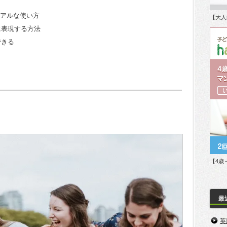
カジュアルな使い方
【大人
に表現する方法
できる
【4歳
最
英