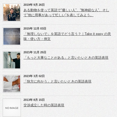
有
t
l
(新
e
e
2019年 9月 26日
し
r
+
ある動物を使って英語で”優しい人”、”無神経な人”、そし
い
で
で
ウ
共
共
て”他に用事があって忙しい”を表してみよう。
ィ
有
有
ン
(新
(新
ド
し
し
ウ
い
い
2015年 12月 03日
で
ウ
ウ
開
ィ
ィ
「無理しないで」を英語でどう言う？｜Take it easy の意
き
ン
ン
味・使い方・例文
ま
ド
ド
す)
ウ
ウ
で
で
開
開
き
き
2021年 11月 25日
ま
ま
「もっと大事なことがある」と言いたいときの英語表現
す)
す)
2023年 3月 02日
「快方に向かう」と言いたいときの英語表現
2013年 8月 15日
交渉成立した時の英語表現