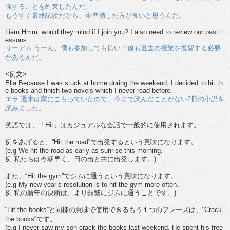
強することを約束したんだ。
もうすぐ最終試験だから、今準備した方が良いと思うんだ。
Liam:Hmm, would they mind if I join you? I also need to review our past l
essons.
リーアム:うーん。僕も参加しても良い？僕も過去の授業を復習する必要
があるんだ。
<例文>
Ella:Because I was stuck at home during the weekend, I decided to hit th
e books and finish two novels which I never read before.
エラ:週末は家にこもっていたので、今まで読んだことがない2冊の小説を
読みました。
英語では、「Hit」はカジュアルな会話で一般的に使用されます。
例をあげると、“Hit the road”で出発するという意味になります。
(e.g We hit the road as early as sunrise this morning.
例 私たちは今朝早く、日の出と共に出発します。)
また、“Hit the gym”でジムに通うという意味になります。
(e.g My new year’s resolution is to hit the gym more often.
例 私の新年の決断は、より頻繁にジムに通うことです。)
“Hit the books”と同様の意味で使用できるもう１つのフレーズは、“Crack
the books”です。
(e.g I never saw my son crack the books last weekend. He spent his free