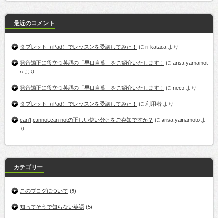
最近のコメント
タブレット（iPad）でレッスンを受講してみた！
に
ri-katada
より
発音矯正に役立つ英語の「早口言葉」をご紹介いたします！
に
arisa.yamamot
o
より
発音矯正に役立つ英語の「早口言葉」をご紹介いたします！
に
neco
より
タブレット（iPad）でレッスンを受講してみた！
に
利用者
より
can’t,cannot,can notの正しい使い分けをご存知ですか？
に
arisa.yamamoto
よ
り
カテゴリー
このブログについて
(9)
知ってそうで知らない英語
(5)