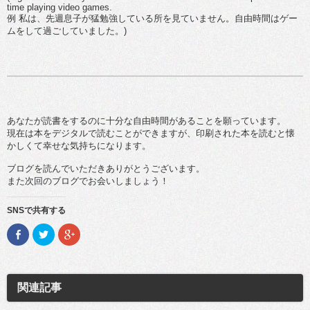
time playing video games.
例 私は、先週息子が猛勉強している所を見ていません。自由時間はゲー
ムをして過ごしていました。)
あなたが読書をするのに十分な自由時間があることを願っています。
現在は本をデジタルで読むことができますが、印刷された本を読むと懐
かしくて幸せな気持ちになります。
ブログを読んでいただきありがとうございます。
また次回のブログでお会いしましょう！
SNSで共有する
F
ク
ク
a
リ
リ
c
ッ
ッ
e
ク
ク
b
し
し
o
て
て
o
T
G
関連記事
k
w
o
で
i
o
共
t
g