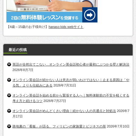
【4歳～15歳のお子様向け】
hanaso kids webサイト
最近の投稿
英語が全然出てこない…オンライン英会話初心者が最初にぶつかる壁と解決法
2026年8月7日
オンライン英会話が続かない人は意志が弱いわけではない｜止まる原因は「や
る気」よりも仕組みにある
2026年7月31日
オンライン英会話を始める前から緊張する人へ｜無料体験前の不安を軽くする
考え方と続けるコツ
2026年7月27日
オンライン英会話がめんどくさい理由｜続かない人の共通点と対処法
2026年7
月17日
路地裏の「看板」が語る、フィリピンの家族愛とビジネスの形
2026年7月10日