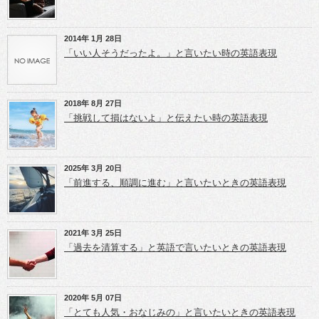
ウ
共
共
ィ
有
有
ン
(新
(新
ド
し
し
ウ
い
い
2014年 1月 28日
で
ウ
ウ
開
ィ
ィ
「いい人そうだったよ。」と言いたい時の英語表現
き
ン
ン
ま
ド
ド
す)
ウ
ウ
で
で
開
開
き
き
2018年 8月 27日
ま
ま
「挑戦して損はないよ」と伝えたい時の英語表現
す)
す)
2025年 3月 20日
「前進する、順調に進む」と言いたいときの英語表現
2021年 3月 25日
「過去を清算する」と英語で言いたいときの英語表現
2020年 5月 07日
「とても人気・おなじみの」と言いたいときの英語表現