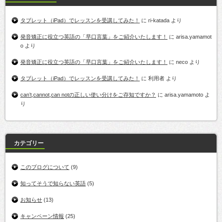
タブレット（iPad）でレッスンを受講してみた！
に
ri-katada
より
発音矯正に役立つ英語の「早口言葉」をご紹介いたします！
に
arisa.yamamot
o
より
発音矯正に役立つ英語の「早口言葉」をご紹介いたします！
に
neco
より
タブレット（iPad）でレッスンを受講してみた！
に
利用者
より
can’t,cannot,can notの正しい使い分けをご存知ですか？
に
arisa.yamamoto
よ
り
カテゴリー
このブログについて
(9)
知ってそうで知らない英語
(5)
お知らせ
(13)
キャンペーン情報
(25)