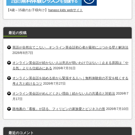
【4歳～15歳のお子様向け】
hanaso kids webサイト
最近の投稿
英語が全然出てこない…オンライン英会話初心者が最初にぶつかる壁と解決法
2026年8月7日
オンライン英会話が続かない人は意志が弱いわけではない｜止まる原因は「や
る気」よりも仕組みにある
2026年7月31日
オンライン英会話を始める前から緊張する人へ｜無料体験前の不安を軽くする
考え方と続けるコツ
2026年7月27日
オンライン英会話がめんどくさい理由｜続かない人の共通点と対処法
2026年7
月17日
路地裏の「看板」が語る、フィリピンの家族愛とビジネスの形
2026年7月10日
最近のコメント