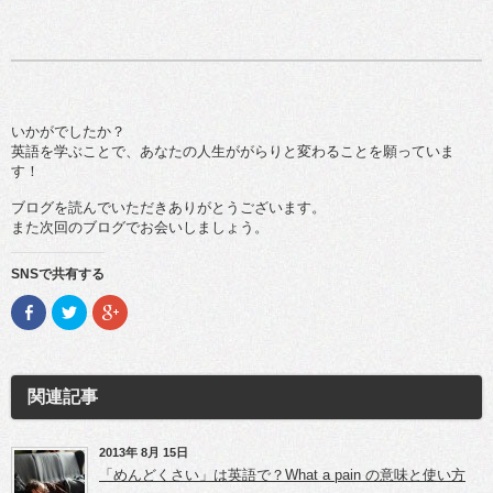
いかがでしたか？
英語を学ぶことで、あなたの人生ががらりと変わることを願っていま
す！
ブログを読んでいただきありがとうございます。
また次回のブログでお会いしましょう。
SNSで共有する
F
ク
ク
a
リ
リ
c
ッ
ッ
e
ク
ク
b
し
し
o
て
て
o
T
G
関連記事
k
w
o
で
i
o
共
t
g
有
t
l
(新
e
e
2013年 8月 15日
し
r
+
「めんどくさい」は英語で？What a pain の意味と使い方
い
で
で