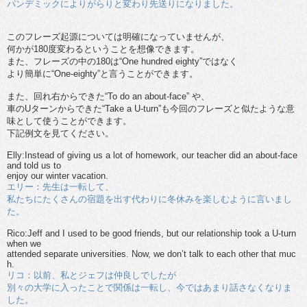
パンデミックによりがらりと変わり先送りになりました。
このフレーズ起源については明確になっていませんが、
何かが180度変わるということを想像できます。
また、フレーズの中の180は“One hundred eighty”ではなく
より簡単に“One-eighty”と言うことができます。
また、回れ右からできた“To do an about-face” や、
車のUターンからできた“Take a U-turn”も今回のフレーズと似たような意
味として使うことができます。
下記例文を見てください。
Elly:Instead of giving us a lot of homework, our teacher did an about-face
and told us to
enjoy our winter vacation.
エリー：先生は一転して、
私たちにたくさんの宿題を出す代わりに冬休みを楽しむように言いまし
た。
Rico:Jeff and I used to be good friends, but our relationship took a U-turn
when we
attended separate universities. Now, we don’t talk to each other that muc
h.
リコ：以前、私とジェフは仲良しでしたが
別々の大学に入ったことで関係は一転し、今ではあまり話さなくなりま
した。