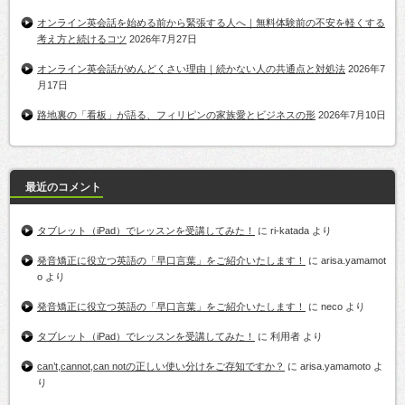
オンライン英会話を始める前から緊張する人へ｜無料体験前の不安を軽くする
考え方と続けるコツ
2026年7月27日
オンライン英会話がめんどくさい理由｜続かない人の共通点と対処法
2026年7
月17日
路地裏の「看板」が語る、フィリピンの家族愛とビジネスの形
2026年7月10日
最近のコメント
タブレット（iPad）でレッスンを受講してみた！
に
ri-katada
より
発音矯正に役立つ英語の「早口言葉」をご紹介いたします！
に
arisa.yamamot
o
より
発音矯正に役立つ英語の「早口言葉」をご紹介いたします！
に
neco
より
タブレット（iPad）でレッスンを受講してみた！
に
利用者
より
can’t,cannot,can notの正しい使い分けをご存知ですか？
に
arisa.yamamoto
よ
り