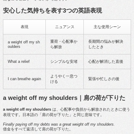
安心した気持ちを表す3つの英語表現
表現
ニュアンス
主な使用シーン
重荷・心配事か
長期間の悩みが解決
a weight off my sh
oulders
ら解放
したとき
What a relief
シンプルな安堵
心配が解消した直後
ようやく一息つ
I can breathe again
緊張や忙しさの後
ける
a weight off my shoulders｜肩の荷が下りた
a weight off my shoulders
は、心配事や負担から解放されたときに使う
表現です。日本語の「肩の荷が下りた」と同じ意味です。
Finally paying off my debts was a great weight off my shoulders.
借金をすべて返済して肩の荷が下りた。