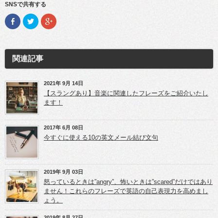
SNSで共有する
F
ク
ク
a
リ
リ
c
ッ
ッ
e
ク
ク
b
し
し
o
て
て
o
T
G
関連記事
k
w
o
で
i
o
共
t
g
有
t
l
(新
e
e
2021年 9月 14日
し
r
+
【スラングあり】音楽に関連したフレーズをご紹介いたし
い
で
で
ウ
共
共
ます！
ィ
有
有
ン
(新
(新
ド
し
し
ウ
い
い
2017年 6月 08日
で
ウ
ウ
開
ィ
ィ
今すぐに使える10の英文メール結び文句
き
ン
ン
ま
ド
ド
す)
ウ
ウ
で
で
開
開
き
き
2019年 9月 03日
ま
ま
怒っているときは”angry”、怖いときは”scared”だけではあり
す)
す)
ません！これらのフレーズで英語の自己表現力を高めまし
ょう。
2019年 8月 27日