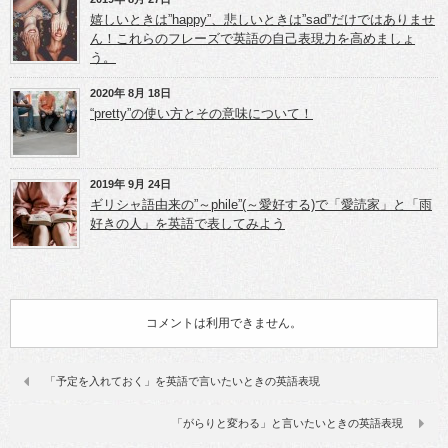
嬉しいときは”happy”、悲しいときは”sad”だけではありませ
ん！これらのフレーズで英語の自己表現力を高めましょ
う。
2020年 8月 18日
“pretty”の使い方とその意味について！
2019年 9月 24日
ギリシャ語由来の”～phile”(～愛好する)で「愛読家」と「雨
好きの人」を英語で表してみよう
コメントは利用できません。
「予定を入れておく」を英語で言いたいときの英語表現
「がらりと変わる」と言いたいときの英語表現