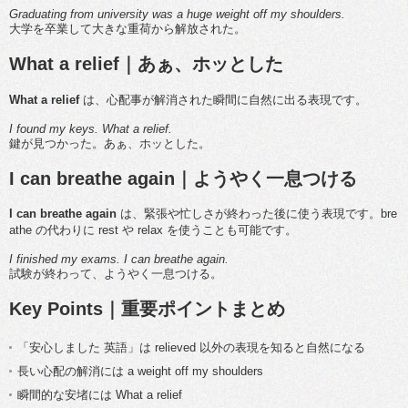
Graduating from university was a huge weight off my shoulders.
大学を卒業して大きな重荷から解放された。
What a relief｜あぁ、ホッとした
What a relief
は、心配事が解消された瞬間に自然に出る表現です。
I found my keys. What a relief.
鍵が見つかった。あぁ、ホッとした。
I can breathe again｜ようやく一息つける
I can breathe again
は、緊張や忙しさが終わった後に使う表現です。bre
athe の代わりに rest や relax を使うことも可能です。
I finished my exams. I can breathe again.
試験が終わって、ようやく一息つける。
Key Points｜重要ポイントまとめ
「安心しました 英語」は relieved 以外の表現を知ると自然になる
長い心配の解消には a weight off my shoulders
瞬間的な安堵には What a relief