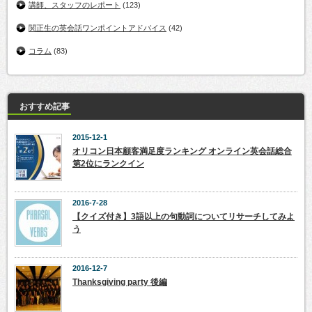
講師、スタッフのレポート
(123)
関正生の英会話ワンポイントアドバイス
(42)
コラム
(83)
おすすめ記事
2015-12-1
オリコン日本顧客満足度ランキング オンライン英会話総合
第2位にランクイン
2016-7-28
【クイズ付き】3語以上の句動詞についてリサーチしてみよ
う
2016-12-7
Thanksgiving party 後編