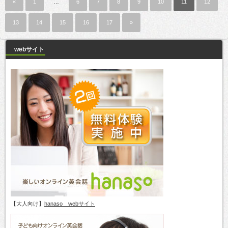
«
1
…
6
7
8
9
10
11
12
13
14
15
16
17
»
webサイト
【大人向け】
hanaso webサイト