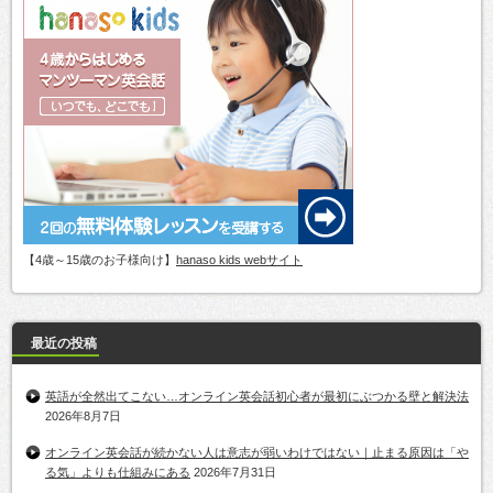
【4歳～15歳のお子様向け】
hanaso kids webサイト
最近の投稿
英語が全然出てこない…オンライン英会話初心者が最初にぶつかる壁と解決法
2026年8月7日
オンライン英会話が続かない人は意志が弱いわけではない｜止まる原因は「や
る気」よりも仕組みにある
2026年7月31日