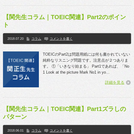
【関先生コラム｜TOEIC関連】Part2のポイン
ト
2018.07.20
コラム
コメントを書く
TOEICのPart2は問題用紙には何も書かれていない
純粋なリスニング問題です。注意点が２つありま
す。 ①「いきなり始まる」 Part1であれば、「No
1 Look at the picture Mark No1 in yo…
詳細を見る
【関先生コラム｜TOEIC関連】Part1ズラしの
パターン
2018.06.01
コラム
コメントを書く