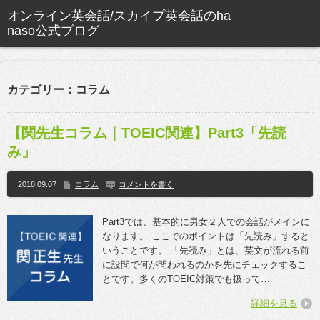
カテゴリー：コラム
【関先生コラム｜TOEIC関連】Part3「先読
み」
2018.09.07
コラム
コメントを書く
Part3では、基本的に男女２人での会話がメインに
なります。 ここでのポイントは「先読み」すると
いうことです。 「先読み」とは、英文が流れる前
に設問で何が問われるのかを先にチェックするこ
とです。多くのTOEIC対策でも扱って…
詳細を見る