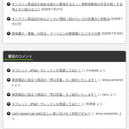
オンライン英会話を始める前から緊張する人へ｜無料体験前の不安を軽くする
考え方と続けるコツ
2026年7月27日
オンライン英会話がめんどくさい理由｜続かない人の共通点と対処法
2026年7
月17日
路地裏の「看板」が語る、フィリピンの家族愛とビジネスの形
2026年7月10日
最近のコメント
タブレット（iPad）でレッスンを受講してみた！
に
ri-katada
より
発音矯正に役立つ英語の「早口言葉」をご紹介いたします！
に
arisa.yamamot
o
より
発音矯正に役立つ英語の「早口言葉」をご紹介いたします！
に
neco
より
タブレット（iPad）でレッスンを受講してみた！
に
利用者
より
can’t,cannot,can notの正しい使い分けをご存知ですか？
に
arisa.yamamoto
よ
り