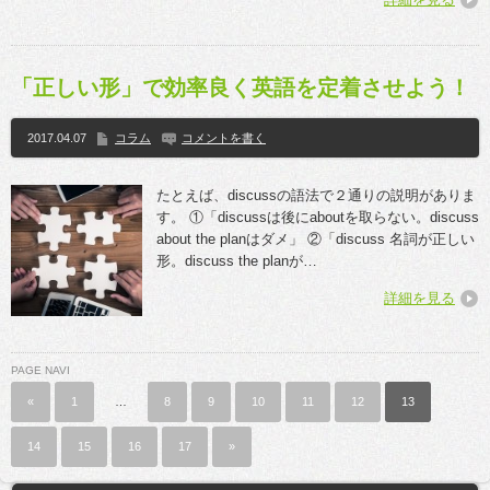
「正しい形」で効率良く英語を定着させよう！
2017.04.07
コラム
コメントを書く
たとえば、discussの語法で２通りの説明がありま
す。 ①「discussは後にaboutを取らない。discuss
about the planはダメ」 ②「discuss 名詞が正しい
形。discuss the planが…
詳細を見る
PAGE NAVI
«
1
…
8
9
10
11
12
13
14
15
16
17
»