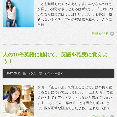
ことも短所もたくさんあります。みなさんのほう
が詳しい分野がきっとあるはずです。 「これにつ
いてなら自分のほうが詳しい」という姿勢は、根
拠もないネイティブへの劣等感を減らし、さらに
自信…
詳細を見る
人の10倍英語に触れて、英語を確実に覚えよ
う！
2017.05.12
コラム
コメントを書く
前回、「正しい形」で覚えることで、効率良く覚
えることについて話しました。 「正しい形」で覚
えたとしてもアウトプットしないと忘れてしまい
ます。 もちろん、忘れることは当たり前のこと
で、脳が正常な証拠でしたよね。 忘れないよう…
詳細を見る