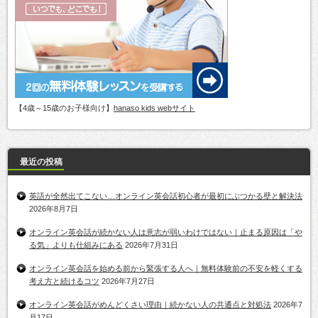
【4歳～15歳のお子様向け】
hanaso kids webサイト
最近の投稿
英語が全然出てこない…オンライン英会話初心者が最初にぶつかる壁と解決法
2026年8月7日
オンライン英会話が続かない人は意志が弱いわけではない｜止まる原因は「や
る気」よりも仕組みにある
2026年7月31日
オンライン英会話を始める前から緊張する人へ｜無料体験前の不安を軽くする
考え方と続けるコツ
2026年7月27日
オンライン英会話がめんどくさい理由｜続かない人の共通点と対処法
2026年7
月17日