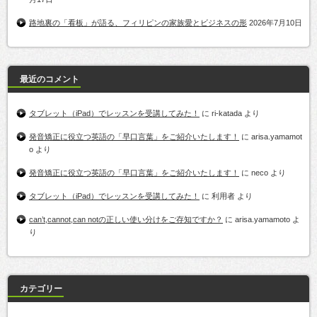
路地裏の「看板」が語る、フィリピンの家族愛とビジネスの形
2026年7月10日
最近のコメント
タブレット（iPad）でレッスンを受講してみた！
に
ri-katada
より
発音矯正に役立つ英語の「早口言葉」をご紹介いたします！
に
arisa.yamamot
o
より
発音矯正に役立つ英語の「早口言葉」をご紹介いたします！
に
neco
より
タブレット（iPad）でレッスンを受講してみた！
に
利用者
より
can’t,cannot,can notの正しい使い分けをご存知ですか？
に
arisa.yamamoto
よ
り
カテゴリー