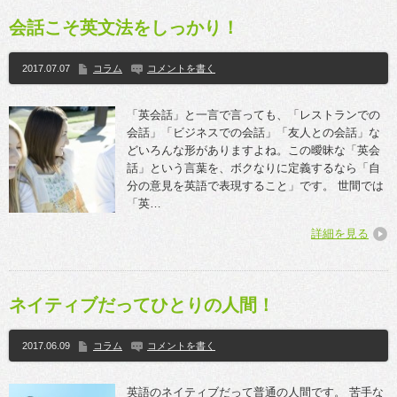
会話こそ英文法をしっかり！
2017.07.07
コラム
コメントを書く
「英会話」と一言で言っても、「レストランでの
会話」「ビジネスでの会話」「友人との会話」な
どいろんな形がありますよね。この曖昧な「英会
話」という言葉を、ボクなりに定義するなら「自
分の意見を英語で表現すること」です。 世間では
「英…
詳細を見る
ネイティブだってひとりの人間！
2017.06.09
コラム
コメントを書く
英語のネイティブだって普通の人間です。 苦手な