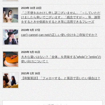
で
で
開
開
き
き
2019年 10月 22日
ま
ま
「ご不便をおかけし申し訳ございません」「～していただ
す)
す)
けましたら幸いでございます」「残念ですが～」等、謝罪
をするときや依頼をするとき等に活用できるフレーズ
2019年 9月 17日
can’t,cannot,can notの正しい使い分けをご存知ですか？
2020年 9月 01日
大きな違いはない？「全体」を意味する”whole”と”entire”の
使い分けについて！
2021年 2月 16日
【和製英語】「フォローする」と英語で言いたい場合は？