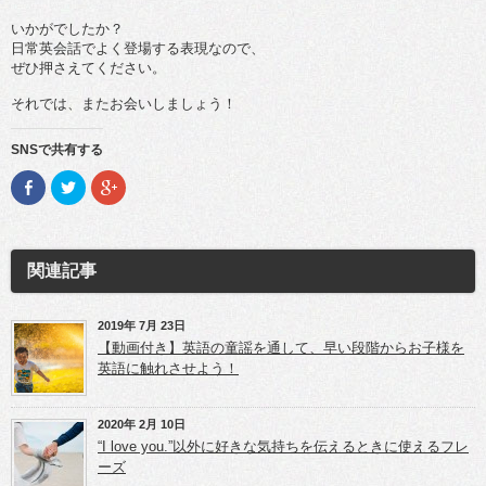
いかがでしたか？
日常英会話でよく登場する表現なので、
ぜひ押さえてください。
それでは、またお会いしましょう！
SNSで共有する
F
ク
ク
a
リ
リ
c
ッ
ッ
e
ク
ク
b
し
し
o
て
て
o
T
G
関連記事
k
w
o
で
i
o
共
t
g
有
t
l
(新
e
e
2019年 7月 23日
し
r
+
【動画付き】英語の童謡を通して、早い段階からお子様を
い
で
で
ウ
共
共
英語に触れさせよう！
ィ
有
有
ン
(新
(新
ド
し
し
ウ
い
い
2020年 2月 10日
で
ウ
ウ
開
ィ
ィ
“I love you.”以外に好きな気持ちを伝えるときに使えるフレ
き
ン
ン
ーズ
ま
ド
ド
す)
ウ
ウ