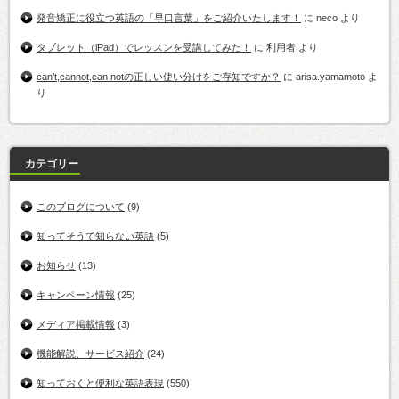
発音矯正に役立つ英語の「早口言葉」をご紹介いたします！
に
neco
より
タブレット（iPad）でレッスンを受講してみた！
に
利用者
より
can’t,cannot,can notの正しい使い分けをご存知ですか？
に
arisa.yamamoto
よ
り
カテゴリー
このブログについて
(9)
知ってそうで知らない英語
(5)
お知らせ
(13)
キャンペーン情報
(25)
メディア掲載情報
(3)
機能解説、サービス紹介
(24)
知っておくと便利な英語表現
(550)