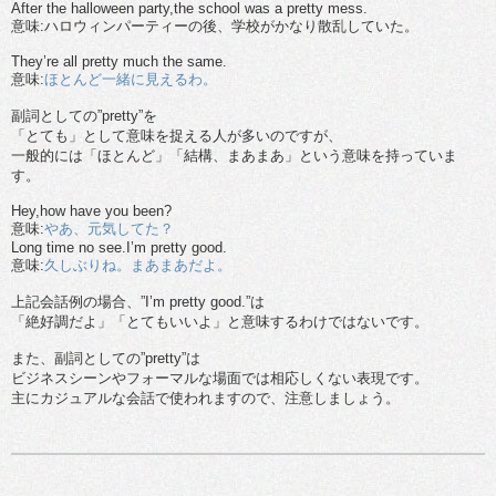
After the halloween party,the school was a pretty mess.
意味:ハロウィンパーティーの後、学校がかなり散乱していた。
They’re all pretty much the same.
意味:
ほとんど一緒に見えるわ。
副詞としての”pretty”を
「とても」として意味を捉える人が多いのですが、
一般的には「ほとんど」「結構、まあまあ」という意味を持っていま
す。
Hey,how have you been?
意味:
やあ、元気してた？
Long time no see.I’m pretty good.
意味:
久しぶりね。まあまあだよ。
上記会話例の場合、”I’m pretty good.”は
「絶好調だよ」「とてもいいよ」と意味するわけではないです。
また、副詞としての”pretty”は
ビジネスシーンやフォーマルな場面では相応しくない表現です。
主にカジュアルな会話で使われますので、注意しましょう。