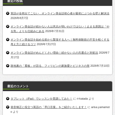
最近の投稿
英語が全然出てこない…オンライン英会話初心者が最初にぶつかる壁と解決法
2026年8月7日
オンライン英会話が続かない人は意志が弱いわけではない｜止まる原因は「や
る気」よりも仕組みにある
2026年7月31日
オンライン英会話を始める前から緊張する人へ｜無料体験前の不安を軽くする
考え方と続けるコツ
2026年7月27日
オンライン英会話がめんどくさい理由｜続かない人の共通点と対処法
2026年7
月17日
路地裏の「看板」が語る、フィリピンの家族愛とビジネスの形
2026年7月10日
最近のコメント
タブレット（iPad）でレッスンを受講してみた！
に
ri-katada
より
発音矯正に役立つ英語の「早口言葉」をご紹介いたします！
に
arisa.yamamot
o
より