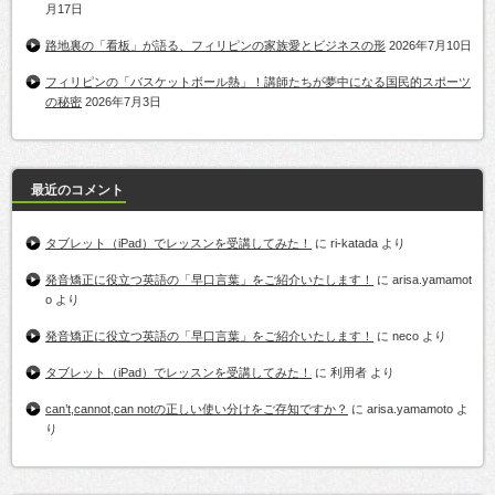
月17日
路地裏の「看板」が語る、フィリピンの家族愛とビジネスの形
2026年7月10日
フィリピンの「バスケットボール熱」！講師たちが夢中になる国民的スポーツ
の秘密
2026年7月3日
最近のコメント
タブレット（iPad）でレッスンを受講してみた！
に
ri-katada
より
発音矯正に役立つ英語の「早口言葉」をご紹介いたします！
に
arisa.yamamot
o
より
発音矯正に役立つ英語の「早口言葉」をご紹介いたします！
に
neco
より
タブレット（iPad）でレッスンを受講してみた！
に
利用者
より
can’t,cannot,can notの正しい使い分けをご存知ですか？
に
arisa.yamamoto
よ
り