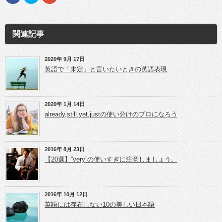
a
リ
リ
c
ッ
ッ
e
ク
ク
b
し
し
o
て
て
o
T
G
関連記事
k
w
o
で
i
o
共
t
g
有
t
l
(新
e
e
2020年 9月 17日
し
r
+
英語で「未定」と言いたいときの英語表現
い
で
で
ウ
共
共
ィ
有
有
ン
(新
(新
ド
し
し
ウ
い
い
2020年 1月 14日
で
ウ
ウ
開
ィ
ィ
already,still,yet,justの使い分けのプロになろう
き
ン
ン
ま
ド
ド
す)
ウ
ウ
で
で
開
開
き
き
2016年 8月 23日
ま
ま
【20選】”very”の使いすぎに注意しましょう。
す)
す)
2016年 10月 12日
英語には存在しない10の美しい日本語