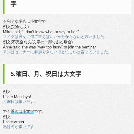
字
不完全な場合は小文字で
例文(完全な文)
Mike said, “I don’t know what to say to her.”
マイクは彼女に何て言えばいいか分からないと言いました。
例文(不完全な文/文章の一部である場合)
Anne said she was “way too busy” to join the seminar.
アンはセミナーに参加できないほど忙しいと言っていました。
5.曜日、月、祝日は大文字
例文
I hate Mondays!
月曜日は嫌いだよ。
でも
季節は小文字
です。
例文
I hate winter.
私は冬が嫌いです。