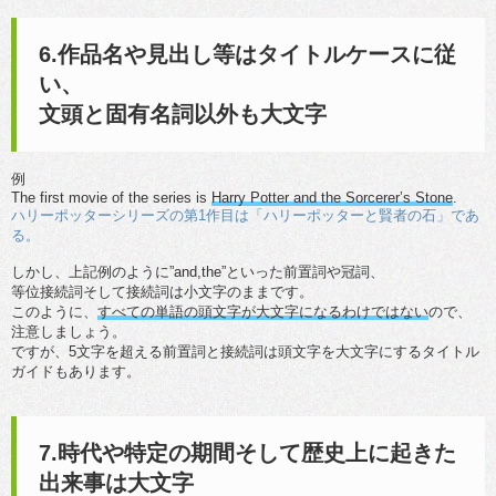
6.作品名や見出し等はタイトルケースに従
い、
文頭と固有名詞以外も大文字
例
The first movie of the series is
Harry Potter and the Sorcerer’s Stone
.
ハリーポッターシリーズの第1作目は「ハリーポッターと賢者の石」であ
る。
しかし、上記例のように”and,the”といった前置詞や冠詞、
等位接続詞そして接続詞は小文字のままです。
このように、
すべての単語の頭文字が大文字になるわけではない
ので、
注意しましょう。
ですが、5文字を超える前置詞と接続詞は頭文字を大文字にするタイトル
ガイドもあります。
7.時代や特定の期間そして歴史上に起きた
出来事は大文字