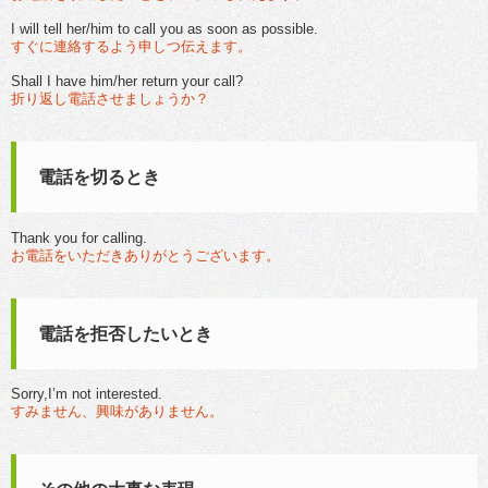
I will tell her/him to call you as soon as possible.
すぐに連絡するよう申しつ伝えます。
Shall I have him/her return your call?
折り返し電話させましょうか？
電話を切るとき
Thank you for calling.
お電話をいただきありがとうございます。
電話を拒否したいとき
Sorry,I’m not interested.
すみません、興味がありません。