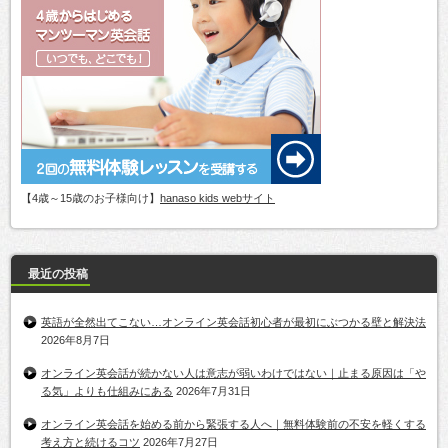
【4歳～15歳のお子様向け】
hanaso kids webサイト
最近の投稿
英語が全然出てこない…オンライン英会話初心者が最初にぶつかる壁と解決法
2026年8月7日
オンライン英会話が続かない人は意志が弱いわけではない｜止まる原因は「や
る気」よりも仕組みにある
2026年7月31日
オンライン英会話を始める前から緊張する人へ｜無料体験前の不安を軽くする
考え方と続けるコツ
2026年7月27日