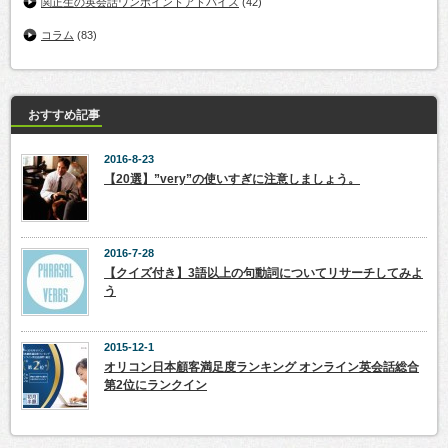
関正生の英会話ワンポイントアドバイス
(42)
コラム
(83)
おすすめ記事
2016-8-23
【20選】”very”の使いすぎに注意しましょう。
2016-7-28
【クイズ付き】3語以上の句動詞についてリサーチしてみよ
う
2015-12-1
オリコン日本顧客満足度ランキング オンライン英会話総合
第2位にランクイン