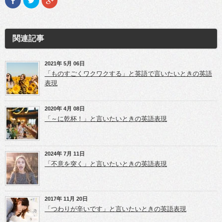
a
リ
リ
c
ッ
ッ
e
ク
ク
b
し
し
o
て
て
o
T
G
関連記事
k
w
o
で
i
o
共
t
g
有
t
l
(新
e
e
2021年 5月 06日
し
r
+
「ものすごくワクワクする」と英語で言いたいときの英語
い
で
で
ウ
共
共
表現
ィ
有
有
ン
(新
(新
ド
し
し
ウ
い
い
2020年 4月 08日
で
ウ
ウ
開
ィ
ィ
「～に乾杯！」と言いたいときの英語表現
き
ン
ン
ま
ド
ド
す)
ウ
ウ
で
で
開
開
き
き
2024年 7月 11日
ま
ま
「不意を突く」と言いたいときの英語表現
す)
す)
2017年 11月 20日
「つわりが辛いです」と言いたいときの英語表現