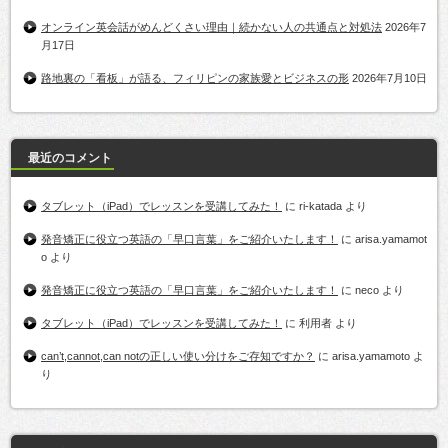
オンライン英会話がめんどくさい理由｜続かない人の共通点と対処法
2026年7
月17日
路地裏の「看板」が語る、フィリピンの家族愛とビジネスの形
2026年7月10日
最近のコメント
タブレット（iPad）でレッスンを受講してみた！
に
ri-katada
より
発音矯正に役立つ英語の「早口言葉」をご紹介いたします！
に
arisa.yamamot
o
より
発音矯正に役立つ英語の「早口言葉」をご紹介いたします！
に
neco
より
タブレット（iPad）でレッスンを受講してみた！
に
利用者
より
can’t,cannot,can notの正しい使い分けをご存知ですか？
に
arisa.yamamoto
よ
り