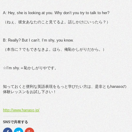
A: Hey, she is looking at you. Why don’t you try to talk to her?
（ねぇ、彼女あなたのこと見てるよ。話しかけにいったら？）
B: Really? But I can’t. I’m shy, you know.
（本当に？でもできなきよ。ほら、俺恥かしがりだから。）
☆I’m shy.＝恥かしがりやです。
知っておくと便利な英語表現をもっと学びたい方は、是非ともhanasoの
体験レッスンをお試し下さい！
http://www.hanaso.jp/
SNSで共有する
F
ク
ク