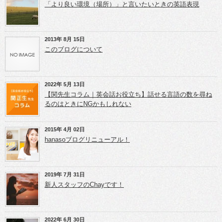
し
r
+
「より良い環境（場所）」と言いたいときの英語表現
い
で
で
ウ
共
共
ィ
有
有
ン
(新
(新
ド
し
し
ウ
い
い
2013年 8月 15日
で
ウ
ウ
開
ィ
ィ
このブログについて
き
ン
ン
ま
ド
ド
す)
ウ
ウ
で
で
開
開
き
き
2022年 5月 13日
ま
ま
【関先生コラム｜英会話お役立ち】話せる言語の数を尋ね
す)
す)
るのはときにNGかもしれない
2015年 4月 02日
hanasoブログリニューアル！
2019年 7月 31日
新人スタッフのChayです！
2022年 6月 30日