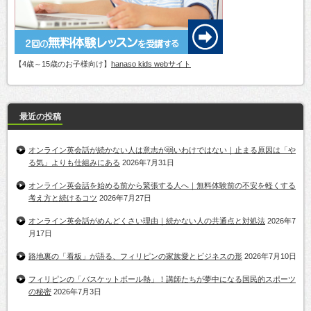
【4歳～15歳のお子様向け】
hanaso kids webサイト
最近の投稿
オンライン英会話が続かない人は意志が弱いわけではない｜止まる原因は「や
る気」よりも仕組みにある
2026年7月31日
オンライン英会話を始める前から緊張する人へ｜無料体験前の不安を軽くする
考え方と続けるコツ
2026年7月27日
オンライン英会話がめんどくさい理由｜続かない人の共通点と対処法
2026年7
月17日
路地裏の「看板」が語る、フィリピンの家族愛とビジネスの形
2026年7月10日
フィリピンの「バスケットボール熱」！講師たちが夢中になる国民的スポーツ
の秘密
2026年7月3日