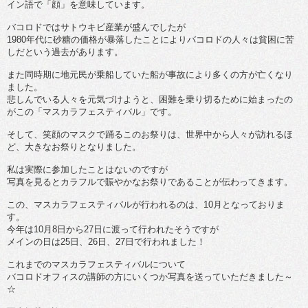
イン語で「顔」を意味しています。
バコロドではサトウキビ産業が盛んでしたが
1980年代に砂糖の価格が暴落したことによりバコロドの人々は貧困に苦
しだという過去があります。
また同時期に地元民が乗船していた船が事故により多くの方が亡くなり
ました。
悲しんでいる人々を元気づけようと、困難を乗り切るために始まったの
がこの「マスカラフェスティバル」です。
そして、笑顔のマスクで踊るこのお祭りは、世界中から人々が訪れるほ
ど、大きなお祭りとなりました。
私は実際に参加したことはないのですが
写真を見るとカラフルで賑やかなお祭りであることが伝わってきます。
この、マスカラフェスティバルが行われるのは、10月となっておりま
す。
今年は10月8日から27日に渡って行われたそうですが
メインの日は25日、26日、27日で行われました！
これまでのマスカラフェスティバルについて
バコロドオフィスの講師の方にいくつか写真を送っていただきました～
☆