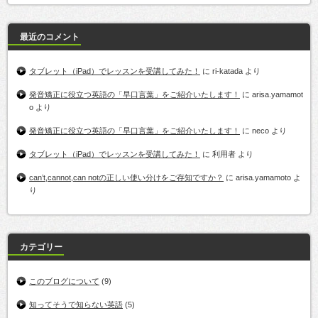
最近のコメント
タブレット（iPad）でレッスンを受講してみた！
に
ri-katada
より
発音矯正に役立つ英語の「早口言葉」をご紹介いたします！
に
arisa.yamamot
o
より
発音矯正に役立つ英語の「早口言葉」をご紹介いたします！
に
neco
より
タブレット（iPad）でレッスンを受講してみた！
に
利用者
より
can’t,cannot,can notの正しい使い分けをご存知ですか？
に
arisa.yamamoto
よ
り
カテゴリー
このブログについて
(9)
知ってそうで知らない英語
(5)