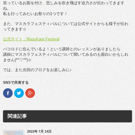
笑っているお面を付け、悲しみを吹き飛ばす迫力さが伝わってきます
ね。
私も行ってみたいお祭りの1つです！
また、マスカラフェスティバルについては公式サイトからも様子が伝わ
ってきます☆
公式サイト：MassKara Festival
バコロドに住んでいるよ！という講師とのレッスンがありましたら
講師にマスカラフェスティバルについて聞いてみるのも面白いかもしれ
ません(*^▽^*)☆
では、また次回のブログをお楽しみに♪
SNSで共有する
F
ク
ク
a
リ
リ
c
ッ
ッ
e
ク
ク
b
し
し
o
て
て
o
T
G
関連記事
k
w
o
で
i
o
共
t
g
有
t
l
(新
e
e
2022年 7月 14日