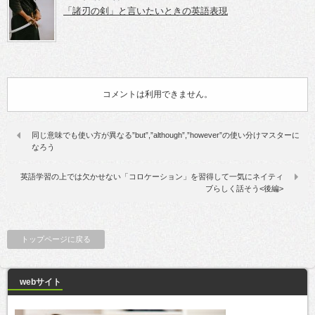
「諸刃の剣」と言いたいときの英語表現
コメントは利用できません。
同じ意味でも使い方が異なる”but”,”although”,”however”の使い分けマスターに
なろう
英語学習の上では欠かせない「コロケーション」を習得して一気にネイティ
ブらしく話そう<後編>
トップページに戻る
webサイト