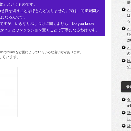
最
「間接疑問文」というものです。
オ
の意義を習うことはほとんどありません。実は、間接疑問文
は
現になるんです。
る
なのですが、いきなりぶしつけに聞くよりも、Do you know
オ
ていますか？」とワンクッション置くことで丁寧になるわけです。
料
2
オ
derground など国によっていろいろな言い方があります。
の
しています。
路
ジ
最
タ
ri
発
し
発