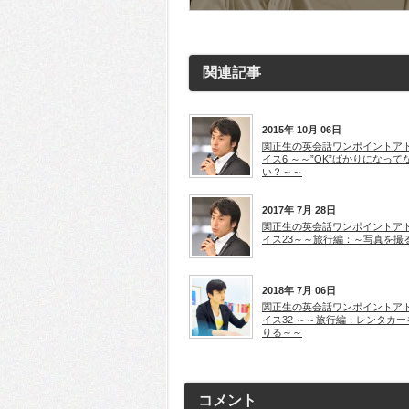
す)
ド
ド
ウ
ウ
で
で
開
開
き
き
ま
ま
す)
す)
関連記事
2015年 10月 06日
関正生の英会話ワンポイントア
イス6 ～～”OK”ばかりになって
い？～～
2017年 7月 28日
関正生の英会話ワンポイントア
イス23～～旅行編：～写真を撮
2018年 7月 06日
関正生の英会話ワンポイントア
イス32 ～～旅行編：レンタカー
りる～～
コメント