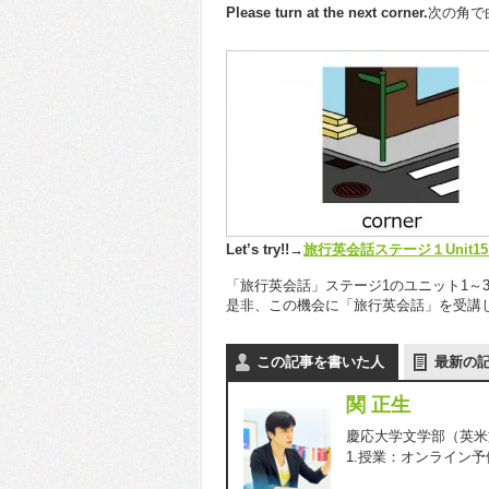
Please turn at the next corner.
次の角で
Let’s try!!→
旅行英会話ステージ１Unit1
「旅行英会話」ステージ1のユニット1～
是非、この機会に「旅行英会話」を受講
この記事を書いた人
最新の
関 正生
慶応大学文学部（英米文
1.授業：オンライン
『スタディサ