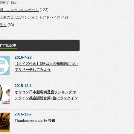
師紹介
(26)
師、スタッフのレポート
(123)
正生の英会話ワンポイントアドバイス
(42)
ラム
(83)
すすめ記事
2016-7-28
【クイズ付き】3語以上の句動詞につい
てリサーチしてみよう
2015-12-1
オリコン日本顧客満足度ランキング オ
ンライン英会話総合第2位にランクイン
2016-12-7
Thanksgiving party 後編