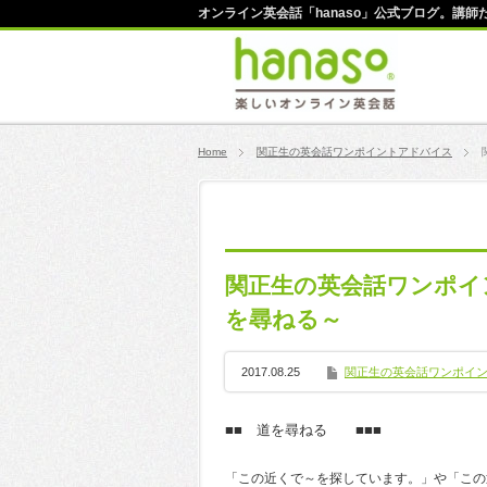
オンライン英会話「hanaso」公式ブログ。講
Home
関正生の英会話ワンポイントアドバイス
関正生の英会話ワンポイ
を尋ねる～
2017.08.25
関正生の英会話ワンポイ
■■ 道を尋ねる ■■■
「この近くで～を探しています。」や「この