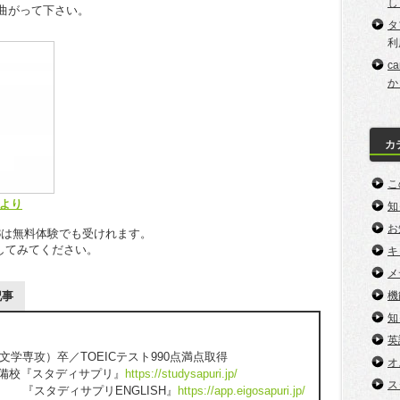
し
曲がって下さい。
タ
利
c
か
カ
こ
5より
知
お
3は無料体験でも受けれます。
してみてください。
キ
メ
記事
機
知
英
学専攻）卒／TOEICテスト990点満点取得
オ
予備校『スタディサプリ』
https://studysapuri.jp/
ス
プリENGLISH』
https://app.eigosapuri.jp/