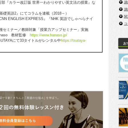
20万部『カラー改訂版 世界一わかりやすい英文法の授業』な
講
講
『基礎英語2』にてコラムを連載（2018～）
関
NN ENGLISH EXPRESS』『NHK 英語でしゃべらナイ
コ
各種セミナー／教師対象「授業力アップセミナー」実施
anaso 教材監修
https://www.hanaso.jp/
SUTAYAにて33タイトルがレンタル中
https://tsutaya-
お