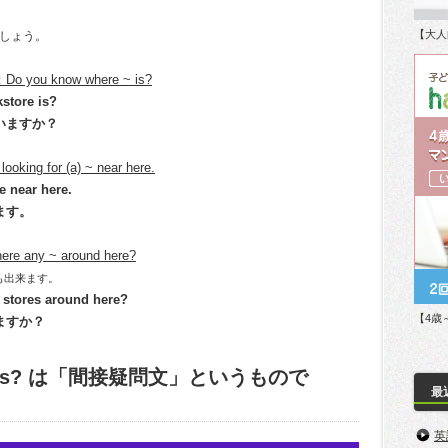
【大人
しょう。
 know where ~ is?
store is?
いますか？
for (a) ~ near here.
e near here.
ます。
y ~ around here?
くことも出来ます。
 stores around here?
【4歳
ますか？
re ~ is? は「間接疑問文」というもので
最
英