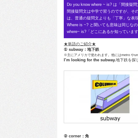
Do you know where ~ is? は
間接疑問文は中学で習うのですが、そ
は、普通の疑問文よりも「丁寧」な表
Where is ~? と聞いても意味は同じ
where~ is?「どこにあるか知っ
★単語のご紹介★
① subway：地下鉄
※主にアメリカで使われます。他にはmetro やun
I’m looking for the subway.
地下鉄を探
② corner：角