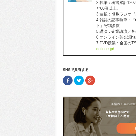
2.執筆：著書累計1
ど60冊以上。
3.連載：NHKラジオ
4.雑誌の記事執筆：『C
ト』寄稿多数
5.講演：企業講演／
6.オンライン英会話h
7.DVD授業：全国のT
college.jp/
SNSで共有する
Facebook
ク
ク
で
リ
リ
共
ッ
ッ
有
ク
ク
(新
し
し
し
て
て
い
Twitter
Google+
ウ
で
で
ィ
共
共
ン
有
有
ド
(新
(新
ウ
し
し
で
い
い
開
ウ
ウ
き
ィ
ィ
ま
ン
ン