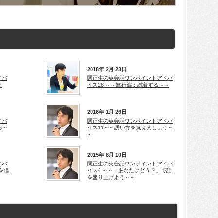
2018年 2月 23日
ドバ
関正生の英会話ワンポイントアドバ
な
イス28 ～～旅行編：試着する～～
2016年 1月 26日
ドバ
関正生の英会話ワンポイントアドバ
る～
イス11～～誘い方を覚えましょう～
～
2015年 8月 10日
ドバ
関正生の英会話ワンポイントアドバ
を借
イス4 ～～「あなたはどう？」で話
を盛り上げよう～～