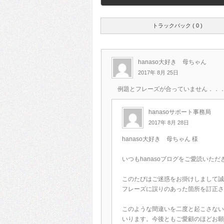
トラックバック ( 0 )
hanaso大好き 母ちゃん
2017年 8月 25日
例題とフレーズが合っていません．．
hanasoサポート事務局
2017年 8月 28日
hanaso大好き 母ちゃん 様
いつもhanasoブログをご愛読いた
このたびはご迷惑をお掛けしまして誠
フレーズに誤りのあった箇所を訂正さ
このような間違いを二度と起こさない
いります。今後ともご愛顧のほどお願