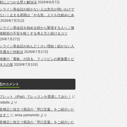
初にぶつかる壁と解決法
2026年8月7日
ンライン英会話が続かない人は意志が弱いわけで
ない｜止まる原因は「やる気」よりも仕組みにあ
2026年7月31日
ンライン英会話を始める前から緊張する人へ｜無
体験前の不安を軽くする考え方と続けるコツ
026年7月27日
ンライン英会話がめんどくさい理由｜続かない人
共通点と対処法
2026年7月17日
地裏の「看板」が語る、フィリピンの家族愛とビ
ネスの形
2026年7月10日
近のコメント
ブレット（iPad）でレッスンを受講してみた！
に
-katada
より
音矯正に役立つ英語の「早口言葉」をご紹介いた
ます！
に
arisa.yamamoto
より
音矯正に役立つ英語の「早口言葉」をご紹介いた