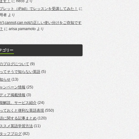
ます！
に
neco
より
ブレット（iPad）でレッスンを受講してみた！
に
用者
より
an’t,cannot,can notの正しい使い分けをご存知です
？
に
arisa.yamamoto
より
テゴリー
のブログについて
(9)
ってそうで知らない英語
(5)
知らせ
(13)
ャンペーン情報
(25)
ディア掲載情報
(3)
能解説、サービス紹介
(24)
っておくと便利な英語表現
(550)
語に関する記事まとめ
(120)
ススメ英語学習方法
(11)
タッフブログ
(82)