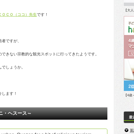
【大人
ＣＯＣＯ（ココ）先生
です！
信者ですが、
のできない宗教的な観光スポットに行ってきたようです。
んでしょうか。
介します！
【4歳
イ・ニ・ヘスース～
最
英