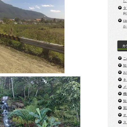
し
タ
利
c
か
カ
こ
知
お
キ
メ
機
知
英
オ
ス