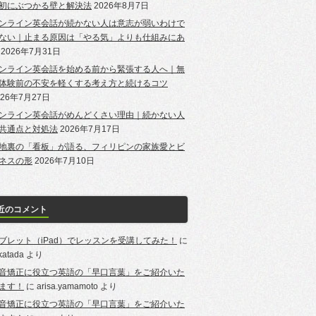
初にぶつかる壁と解決法
2026年8月7日
ンライン英会話が続かない人は意志が弱いわけで
ない｜止まる原因は「やる気」よりも仕組みにあ
2026年7月31日
ンライン英会話を始める前から緊張する人へ｜無
体験前の不安を軽くする考え方と続けるコツ
026年7月27日
ンライン英会話がめんどくさい理由｜続かない人
共通点と対処法
2026年7月17日
地裏の「看板」が語る、フィリピンの家族愛とビ
ネスの形
2026年7月10日
近のコメント
ブレット（iPad）でレッスンを受講してみた！
に
-katada
より
音矯正に役立つ英語の「早口言葉」をご紹介いた
ます！
に
arisa.yamamoto
より
音矯正に役立つ英語の「早口言葉」をご紹介いた