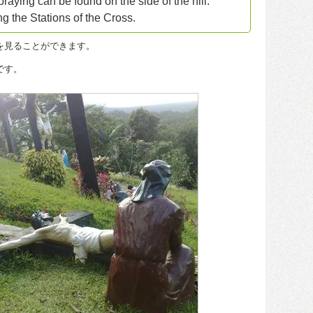
 praying can be found on the side of the hill.
ng the Stations of the Cross.
を見ることができます。
です。