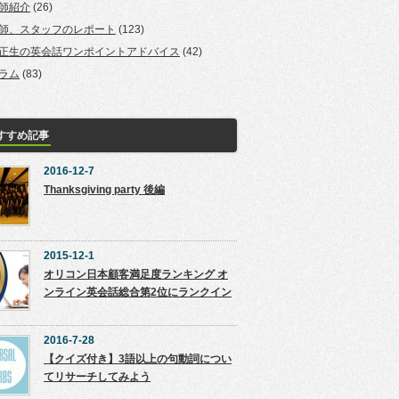
師紹介
(26)
師、スタッフのレポート
(123)
正生の英会話ワンポイントアドバイス
(42)
ラム
(83)
すすめ記事
2016-12-7
Thanksgiving party 後編
2015-12-1
オリコン日本顧客満足度ランキング オ
ンライン英会話総合第2位にランクイン
2016-7-28
【クイズ付き】3語以上の句動詞につい
てリサーチしてみよう