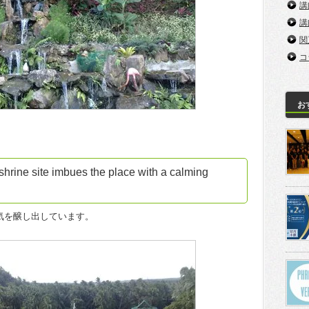
講
講
関
コ
お
 shrine site imbues the place with a calming
気を醸し出しています。