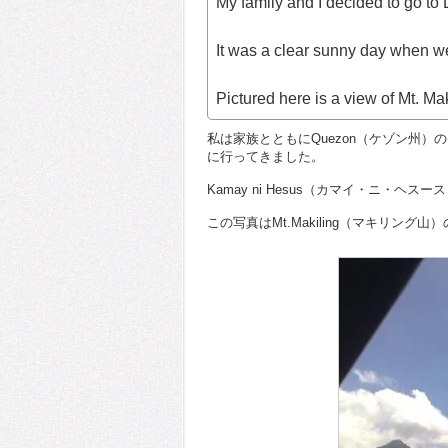
My family and I decided to go to 
It was a clear sunny day when we
Pictured here is a view of Mt. Mak
私は家族とともにQuezon（ケゾン州）
に行ってきました。
Kamay ni Hesus（カマイ・ニ・ヘ
この写真はMt.Makiling（マキリング山