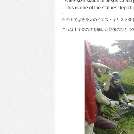
A life-size statue of Jesus Christ
This is one of the statues depicti
丘の上では等身大のイエス・キリスト像
これは十字架の道を描いた彫像のひとつ