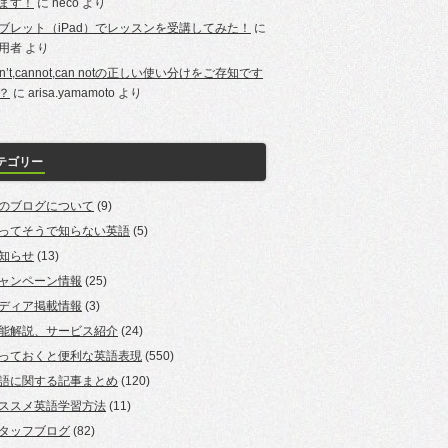
ます！
に
neco
より
ブレット（iPad）でレッスンを受講してみた！
に
用者
より
an’t,cannot,can notの正しい使い分けをご存知です
？
に
arisa.yamamoto
より
テゴリー
のブログについて
(9)
ってそうで知らない英語
(5)
知らせ
(13)
ャンペーン情報
(25)
ディア掲載情報
(3)
能解説、サービス紹介
(24)
っておくと便利な英語表現
(550)
語に関する記事まとめ
(120)
ススメ英語学習方法
(11)
タッフブログ
(82)