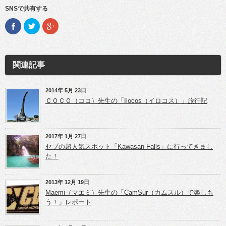
SNSで共有する
F
ク
ク
a
リ
リ
c
ッ
ッ
e
ク
ク
b
し
し
o
て
て
o
T
G
関連記事
k
w
o
で
i
o
共
t
g
有
t
l
(新
e
e
2014年 5月 23日
し
r
+
ＣＯＣＯ（ココ）先生の「Ilocos（イロコス）」旅行記
い
で
で
ウ
共
共
ィ
有
有
ン
(新
(新
ド
し
し
ウ
い
い
2017年 1月 27日
で
ウ
ウ
開
ィ
ィ
セブの超人気スポット「Kawasan Falls」に行ってきまし
き
ン
ン
た！
ま
ド
ド
す)
ウ
ウ
で
で
開
開
き
き
2013年 12月 19日
ま
ま
Maemi（マエミ）先生の「CamSur（カムスル）で楽しも
す)
す)
う！」レポート