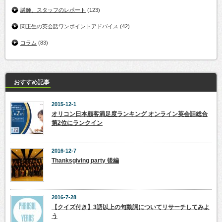
講師、スタッフのレポート
(123)
関正生の英会話ワンポイントアドバイス
(42)
コラム
(83)
おすすめ記事
2015-12-1
オリコン日本顧客満足度ランキング オンライン英会話総合
第2位にランクイン
2016-12-7
Thanksgiving party 後編
2016-7-28
【クイズ付き】3語以上の句動詞についてリサーチしてみよ
う