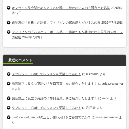
オンライン英会話がめんどくさい理由｜続かない人の共通点と対処法
2026年7
月17日
路地裏の「看板」が語る、フィリピンの家族愛とビジネスの形
2026年7月10日
フィリピンの「バスケットボール熱」！講師たちが夢中になる国民的スポーツ
の秘密
2026年7月3日
最近のコメント
タブレット（iPad）でレッスンを受講してみた！
に
ri-katada
より
発音矯正に役立つ英語の「早口言葉」をご紹介いたします！
に
arisa.yamamot
o
より
発音矯正に役立つ英語の「早口言葉」をご紹介いたします！
に
neco
より
タブレット（iPad）でレッスンを受講してみた！
に
利用者
より
can’t,cannot,can notの正しい使い分けをご存知ですか？
に
arisa.yamamoto
よ
り